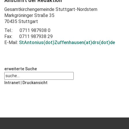
Anschrift der Redaktion
Gesamtkirchengemeinde Stuttgart-Nordstern
Markgröninger Straße 35
70435 Stuttgart
T
el.: 0711 987938 0
Fax: 0711 987938 29
E-Mail:
StAntonius(dot)Zuffenhausen(at)drs(dot)de
erweiterte Suche
Intranet
|
Druckansicht