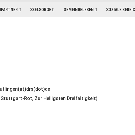
HPARTNER
SEELSORGE
GEMEINDELEBEN
SOZIALE BEREI
utlingen(at)drs(dot)de
n
Stuttgart-Rot, Zur Heiligsten Dreifaltigkeit
)