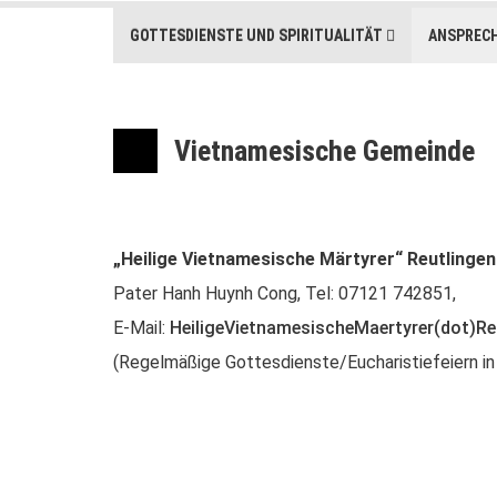
GOTTESDIENSTE UND SPIRITUALITÄT
ANSPREC
Vietnamesische Gemeinde
„Heilige Vietnamesische Märtyrer“ Reutlingen
Pater Hanh Huynh Cong, Tel: 07121 742851,
E-Mail:
HeiligeVietnamesischeMaertyrer(dot)Re
(Regelmäßige Gottesdienste/Eucharistiefeiern i