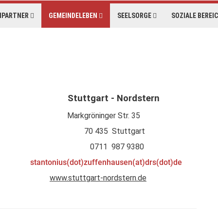
HPARTNER
GEMEINDELEBEN
SEELSORGE
SOZIALE BEREI
de Stuttgart - Nordstern
 Markgröninger Str. 35
sen 70 435 Stuttgart
berg 0711 987 9380
 Rot
stantonius(dot)zuffenhausen(at)drs(dot)de
www.stuttgart-nordstern.de