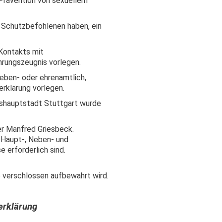
 Prävention von sexuellem
 Schutzbefohlenen haben, ein
Kontakts mit
rungszeugnis vorlegen.
neben- oder ehrenamtlich,
klärung vorlegen.
shauptstadt Stuttgart wurde
er Manfred Griesbeck.
i Haupt-, Neben- und
e erforderlich sind.
ie verschlossen aufbewahrt wird.
erklärung