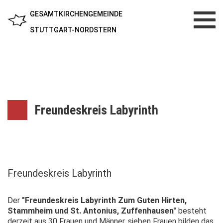
GESAMTKIRCHENGEMEINDE
Toggl
navig
STUTTGART-NORDSTERN
Freundeskreis Labyrinth
Freundeskreis Labyrinth
Der
"Freundeskreis Labyrinth Zum Guten Hirten,
Stammheim und St. Antonius, Zuffenhausen"
besteht
derzeit aus 30 Frauen und Männer, sieben Frauen bilden das