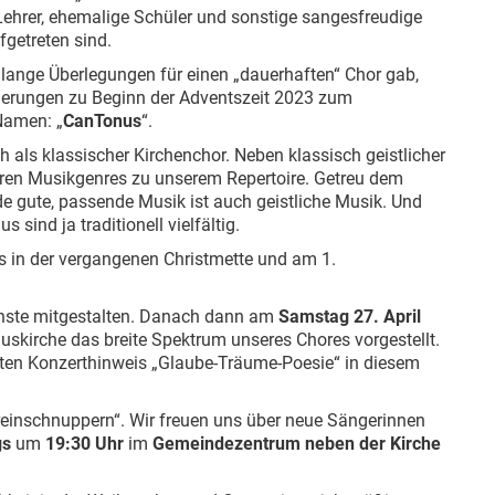
ehrer, ehemalige Schüler und sonstige sangesfreudige
getreten sind.
lange Überlegungen für einen „dauerhaften“ Chor gab,
ierungen zu Beginn der Adventszeit 2023 zum
Namen: „
CanTonus
“.
h als klassischer Kirchenchor. Neben klassisch geistlicher
ren Musikgenres zu unserem Repertoire. Getreu dem
ede gute, passende Musik ist auch geistliche Musik. Und
 sind ja traditionell vielfältig.
s in der vergangenen Christmette und am 1.
ienste mitgestalten. Danach dann am
Samstag 27. April
iuskirche das breite Spektrum unseres Chores vorgestellt.
rten Konzerthinweis „Glaube-Träume-Poesie“ in diesem
reinschnuppern“. Wir freuen uns über neue Sängerinnen
gs
um
19:30 Uhr
im
Gemeindezentrum neben der Kirche