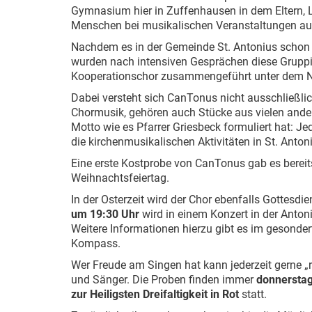
Gymnasium hier in Zuffenhausen in dem Eltern, L
Menschen bei musikalischen Veranstaltungen auf
Nachdem es in der Gemeinde St. Antonius schon 
wurden nach intensiven Gesprächen diese Grupp
Kooperationschor zusammengeführt unter dem 
Dabei versteht sich CanTonus nicht ausschließlic
Chormusik, gehören auch Stücke aus vielen ande
Motto wie es Pfarrer Griesbeck formuliert hat: J
die kirchenmusikalischen Aktivitäten in St. Antonius
Eine erste Kostprobe von CanTonus gab es bereit
Weihnachtsfeiertag.
In der Osterzeit wird der Chor ebenfalls Gottesd
um 19:30 Uhr
wird in einem Konzert in der Anton
Weitere Informationen hierzu gibt es im gesonde
Kompass.
Wer Freude am Singen hat kann jederzeit gerne „
und Sänger. Die Proben finden immer
donnersta
zur Heiligsten Dreifaltigkeit in Rot
statt.