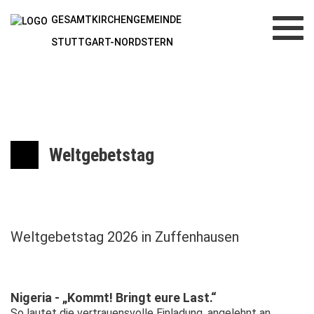
GESAMTKIRCHENGEMEINDE
Toggl
navig
STUTTGART-NORDSTERN
Weltgebetstag
Weltgebetstag 2026 in Zuffenhausen
Nigeria - „Kommt! Bringt eure Last.“
So lautet die vertrauensvolle Einladung, angelehnt an