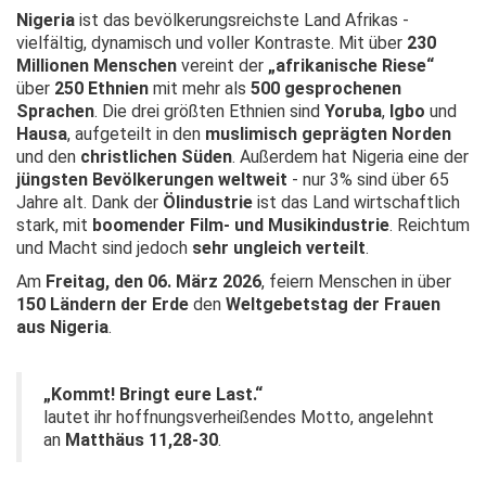
Nigeria
ist das bevölkerungsreichste Land Afrikas -
vielfältig, dynamisch und voller Kontraste. Mit über
230
Millionen Menschen
vereint der
„afrikanische Riese“
über
250 Ethnien
mit mehr als
500 gesprochenen
Sprachen
. Die drei größten Ethnien sind
Yoruba
,
Igbo
und
Hausa
, aufgeteilt in den
muslimisch geprägten Norden
und den
christlichen Süden
. Außerdem hat Nigeria eine der
jüngsten Bevölkerungen weltweit
- nur 3% sind über 65
Jahre alt. Dank der
Ölindustrie
ist das Land wirtschaftlich
stark, mit
boomender Film- und Musikindustrie
. Reichtum
und Macht sind jedoch
sehr ungleich verteilt
.
Am
Freitag, den 06. März 2026
, feiern Menschen in über
150 Ländern der Erde
den
Weltgebetstag der Frauen
aus Nigeria
.
„Kommt! Bringt eure Last.“
lautet ihr hoffnungsverheißendes Motto, angelehnt
an
Matthäus 11,28-30
.