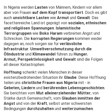
In Nigeria werden
Lasten
von Männern, Kindern vor allem
aber von Frauen
auf dem Kopf transportiert
. Doch es gibt
auch
unsichtbare Lasten
wie
Armut
und
Gewalt
. Das
facettenreiche Land ist geprägt von
sozialen, ethnischen
und religiösen Spannungen
.
Islamistische
Terrorgruppen
wie
Boko Haram
verbreiten Angst und
Schrecken. Die
korrupten Regierungen
kommen weder
dagegen an, noch sorgen sie für
verlässliche
Infrastruktur
.
Umweltverschmutzung durch die
Ölindustrie
und
Klimawandel
führen zu
Hunger.
Armut, Perspektivlosigkeit und Gewalt
sind die Folgen
all dieser Katastrophen.
Hoffnung
schenkt vielen Menschen in dieser
existenzbedrohenden Situation ihr
Glaube
. Diese Hoffnung
teilen uns
christliche Frauen aus Nigeria
mit - in
Gebeten, Liedern
und
berührenden Lebensgeschichten
.
Sie berichten vom
Mut alleinerziehender Mütter
, von
Stärke durch Gemeinschaft, vom
Glauben inmitten der
Angst
und von der
Kraft
, selbst unter schwersten
Bedingungen
durchzuhalten
und
weiterzumachen
.