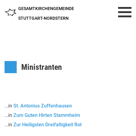
GESAMTKIRCHENGEMEINDE
Toggl
navig
STUTTGART-NORDSTERN
Ministranten
...in
St. Antonius Zuffenhausen
...in
Zum Guten Hirten Stammheim
...in
Zur Heiligsten Dreifaltigkeit Rot