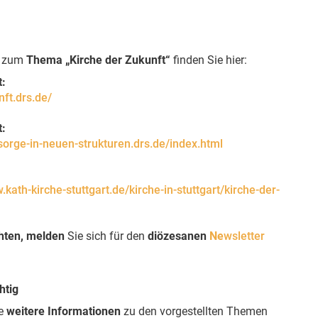
n zum
Thema „Kirche der Zukunft“
finden Sie hier:
t:
nft.drs.de/
t:
lsorge-in-neuen-strukturen.drs.de/index.html
.kath-kirche-stuttgart.de/kirche-in-stuttgart/kirche-der-
hten, melden
Sie sich für den
diözesanen
Ne
wsletter
htig
ie
weitere Informationen
zu den vorgestellten Themen