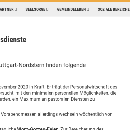
PARTNER
SEELSORGE
GEMEINDELEBEN
SOZIALE BEREICH
esdienste
ttgart-Nordstern finden folgende
ovember 2020 in Kraft. Er trägt der Personalwirtschaft des
rsucht, mit den minimalen personellen Möglichkeiten, die
rden, ein Maximum an pastoralen Diensten zu
die Vorabendmessen allerdings wechseln wöchentlich von
tägliche
Wort-Gottes-Feier
. Zur Bereicherung des