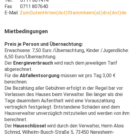
Tel.: 0711 801414
Fax: 0711 807640
E-Mail:
ZumGutenHirten(dot)Stammheim(at)drs(dot)de
Mietbedingungen
Preis je Person und Übernachtung:
Erwachsene: 7,50 Euro /Übernachtung
, Kinder /Jugendliche:
6,50 Euro/Übernachtung.
Der
Energieverbrauch
wird nach dem jeweiligen Tarif
abgerechnet.
Für die
Abfallentsorgung
müssen wir pro Tag 3,00 €
berechnen.
Die Bezahlung aller Gebühren erfolgt in der Regel bar vor
Verlassen des Hauses beim Verwalter. Bei länger als drei
Tage dauerndem Aufenthalt wird eine Vorauszahlung
vertraglich festgelegt. Entstandene Schäden sind dem
Hausverwalter unverzüglich mitzuteilen und werden von ihm
berechnet.
Der
Hausschlüssel
wird durch den Verwalter, Herrn Alois
Schmid, Wilhelm-Busch-Straße 5, 73450 Neresheim-