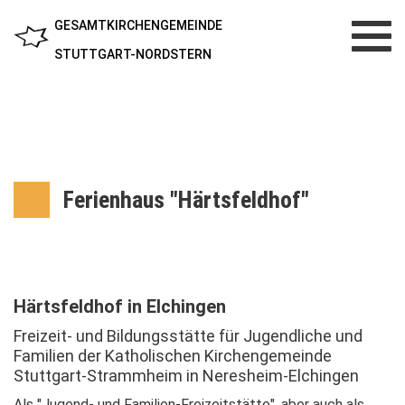
GESAMTKIRCHENGEMEINDE
Toggl
navig
STUTTGART-NORDSTERN
Ferienhaus "Härtsfeldhof"
Härtsfeldhof in Elchingen
Freizeit- und Bildungsstätte für Jugendliche und
Familien der Katholischen Kirchengemeinde
Stuttgart-Strammheim in Neresheim-Elchingen
Als "Jugend- und Familien-Freizeitstätte", aber auch als