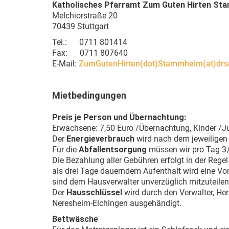
Katholisches Pfarramt Zum Guten Hirten
Sta
Melchiorstraße 20
70439 Stuttgart
Tel.: 0711 801414
Fax: 0711 807640
E-Mail:
ZumGutenHirten(dot)Stammheim(at)drs
Mietbedingungen
Preis je Person und Übernachtung:
Erwachsene: 7,50 Euro /Übernachtung
, Kinder /
Der
Energieverbrauch
wird nach dem jeweiligen 
Für die
Abfallentsorgung
müssen wir pro Tag 3,
Die Bezahlung aller Gebühren erfolgt in der Rege
als drei Tage dauerndem Aufenthalt wird eine Vo
sind dem Hausverwalter unverzüglich mitzuteile
Der
Hausschlüssel
wird durch den Verwalter, He
Neresheim-Elchingen ausgehändigt.
Bettwäsche