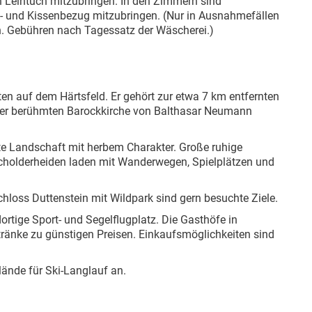
in Leintuch mitzubringen. In den Zimmern sind
ett- und Kissenbezug mitzubringen. (Nur in Ausnahmefällen
. Gebühren nach Tagessatz der Wäscherei.)
tten auf dem Härtsfeld. Er gehört zur etwa 7 km entfernten
 der berühmten Barockkirche von Balthasar Neumann
te Landschaft mit herbem Charakter. Große ruhige
acholderheiden laden mit Wanderwegen, Spielplätzen und
hloss Duttenstein mit Wildpark sind gern besuchte Ziele.
 dortige Sport- und Segelflugplatz. Die Gasthöfe in
änke zu günstigen Preisen. Einkaufsmöglichkeiten sind
elände für Ski-Langlauf an.