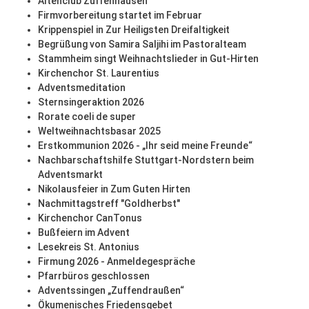
Altenclub Zuffenhausen
Firmvorbereitung startet im Februar
Krippenspiel in Zur Heiligsten Dreifaltigkeit
Begrüßung von Samira Saljihi im Pastoralteam
Stammheim singt Weihnachtslieder in Gut-Hirten
Kirchenchor St. Laurentius
Adventsmeditation
Sternsingeraktion 2026
Rorate coeli de super
Weltweihnachtsbasar 2025
Erstkommunion 2026 - „Ihr seid meine Freunde“
Nachbarschaftshilfe Stuttgart-Nordstern beim
Adventsmarkt
Nikolausfeier in Zum Guten Hirten
Nachmittagstreff "Goldherbst"
Kirchenchor CanTonus
Bußfeiern im Advent
Lesekreis St. Antonius
Firmung 2026 - Anmeldegespräche
Pfarrbüros geschlossen
Adventssingen „Zuffendraußen“
Ökumenisches Friedensgebet