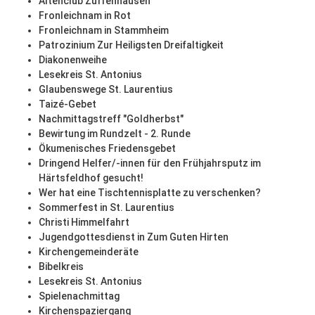
Altenclub Zuffenhausen
Fronleichnam in Rot
Fronleichnam in Stammheim
Patrozinium Zur Heiligsten Dreifaltigkeit
Diakonenweihe
Lesekreis St. Antonius
Glaubenswege St. Laurentius
Taizé-Gebet
Nachmittagstreff "Goldherbst"
Bewirtung im Rundzelt - 2. Runde
Ökumenisches Friedensgebet
Dringend Helfer/-innen für den Frühjahrsputz im
Härtsfeldhof gesucht!
Wer hat eine Tischtennisplatte zu verschenken?
Sommerfest in St. Laurentius
Christi Himmelfahrt
Jugendgottesdienst in Zum Guten Hirten
Kirchengemeinderäte
Bibelkreis
Lesekreis St. Antonius
Spielenachmittag
Kirchenspaziergang