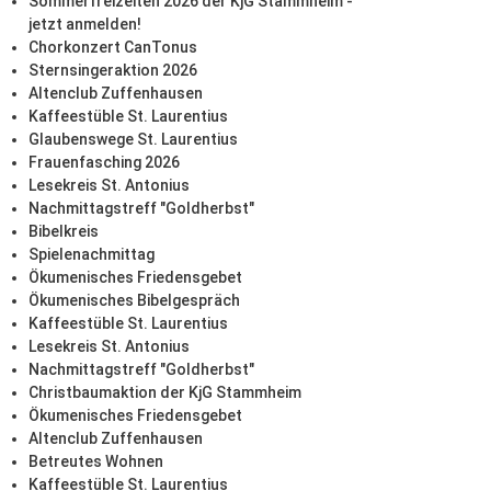
Sommerfreizeiten 2026 der KjG Stammheim -
jetzt anmelden!
Chorkonzert CanTonus
Sternsingeraktion 2026
Altenclub Zuffenhausen
Kaffeestüble St. Laurentius
Glaubenswege St. Laurentius
Frauenfasching 2026
Lesekreis St. Antonius
Nachmittagstreff "Goldherbst"
Bibelkreis
Spielenachmittag
Ökumenisches Friedensgebet
Ökumenisches Bibelgespräch
Kaffeestüble St. Laurentius
Lesekreis St. Antonius
Nachmittagstreff "Goldherbst"
Christbaumaktion der KjG Stammheim
Ökumenisches Friedensgebet
Altenclub Zuffenhausen
Betreutes Wohnen
Kaffeestüble St. Laurentius