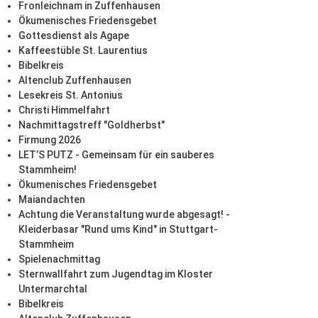
Fronleichnam in Zuffenhausen
Ökumenisches Friedensgebet
Gottesdienst als Agape
Kaffeestüble St. Laurentius
Bibelkreis
Altenclub Zuffenhausen
Lesekreis St. Antonius
Christi Himmelfahrt
Nachmittagstreff "Goldherbst"
Firmung 2026
LET’S PUTZ - Gemeinsam für ein sauberes
Stammheim!
Ökumenisches Friedensgebet
Maiandachten
Achtung die Veranstaltung wurde abgesagt! -
Kleiderbasar "Rund ums Kind" in Stuttgart-
Stammheim
Spielenachmittag
Sternwallfahrt zum Jugendtag im Kloster
Untermarchtal
Bibelkreis