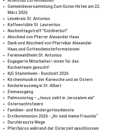
Altenclub Zuffenhausen
Gemeindeversammlung Zum Guten Hirten am 22.
März 2026
Lesekreis St. Antonius
Kaffeestüble St. Laurentius
Nachmittagstreff "Goldherbst"
Abschied von Pfarrer Alexander Haas
Dank und Abschied von Pfarrvikar Alexander
Haas und Gottesdienstinformationen
Ferienwaldheim St. Antonius
Engagierte Mitarbeiter/-innen für das
Küchenteam gesucht!
KjG Stammheim - Rundzelt 2026
Kirchenmusik in der Karwoche und an Ostern
Kinderkreuzweg in St. Albert
Emmausgang
Palmsonntag – „Jesus zieht in Jerusalem ein“
Osternachtsfeiern
Familien- und Kindergottesdienste
Erstkommunion 2026 - „Ihr seid meine Freunde“
Durchkreuzte Wege
Pfarrbüros während der Osterzeit geschlossen