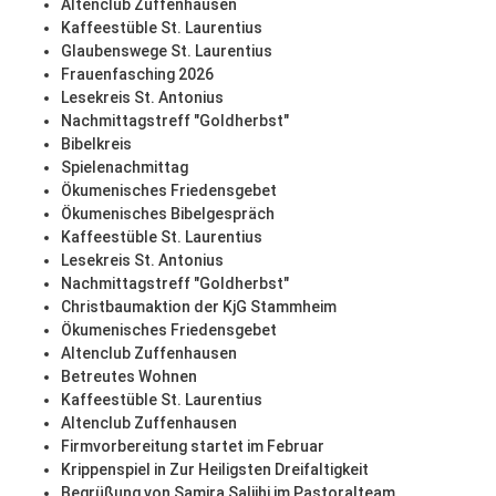
Altenclub Zuffenhausen
Kaffeestüble St. Laurentius
Glaubenswege St. Laurentius
Frauenfasching 2026
Lesekreis St. Antonius
Nachmittagstreff "Goldherbst"
Bibelkreis
Spielenachmittag
Ökumenisches Friedensgebet
Ökumenisches Bibelgespräch
Kaffeestüble St. Laurentius
Lesekreis St. Antonius
Nachmittagstreff "Goldherbst"
Christbaumaktion der KjG Stammheim
Ökumenisches Friedensgebet
Altenclub Zuffenhausen
Betreutes Wohnen
Kaffeestüble St. Laurentius
Altenclub Zuffenhausen
Firmvorbereitung startet im Februar
Krippenspiel in Zur Heiligsten Dreifaltigkeit
Begrüßung von Samira Saljihi im Pastoralteam