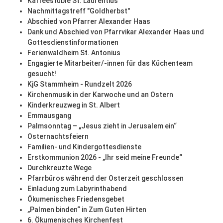
Kaffeestüble St. Laurentius
Nachmittagstreff "Goldherbst"
Abschied von Pfarrer Alexander Haas
Dank und Abschied von Pfarrvikar Alexander Haas und
Gottesdienstinformationen
Ferienwaldheim St. Antonius
Engagierte Mitarbeiter/-innen für das Küchenteam
gesucht!
KjG Stammheim - Rundzelt 2026
Kirchenmusik in der Karwoche und an Ostern
Kinderkreuzweg in St. Albert
Emmausgang
Palmsonntag – „Jesus zieht in Jerusalem ein“
Osternachtsfeiern
Familien- und Kindergottesdienste
Erstkommunion 2026 - „Ihr seid meine Freunde“
Durchkreuzte Wege
Pfarrbüros während der Osterzeit geschlossen
Einladung zum Labyrinthabend
Ökumenisches Friedensgebet
„Palmen binden“ in Zum Guten Hirten
6. Ökumenisches Kirchenfest