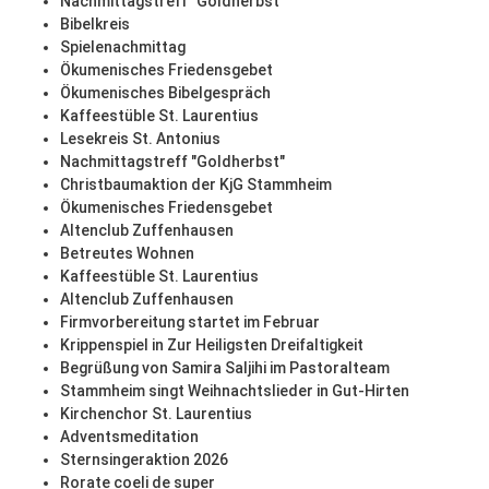
Nachmittagstreff "Goldherbst"
Bibelkreis
Spielenachmittag
Ökumenisches Friedensgebet
Ökumenisches Bibelgespräch
Kaffeestüble St. Laurentius
Lesekreis St. Antonius
Nachmittagstreff "Goldherbst"
Christbaumaktion der KjG Stammheim
Ökumenisches Friedensgebet
Altenclub Zuffenhausen
Betreutes Wohnen
Kaffeestüble St. Laurentius
Altenclub Zuffenhausen
Firmvorbereitung startet im Februar
Krippenspiel in Zur Heiligsten Dreifaltigkeit
Begrüßung von Samira Saljihi im Pastoralteam
Stammheim singt Weihnachtslieder in Gut-Hirten
Kirchenchor St. Laurentius
Adventsmeditation
Sternsingeraktion 2026
Rorate coeli de super