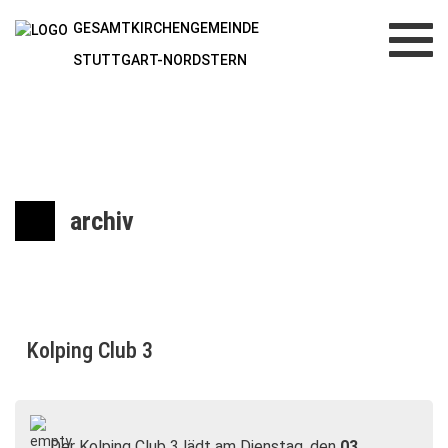
GESAMTKIRCHENGEMEINDE
Toggl
navig
STUTTGART-NORDSTERN
archiv
Kolping Club 3
Der Kolping Club 3 lädt am Dienstag, den
03.