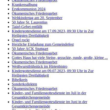
Ökumenisches Friedensgebet
Krankensalbung
Erstkommunion 2024
Ökumenisches Friedensgebet
Weltkindertag am 20. September
50 Jahre St. Laurentius
Taizé-Gebet entfällt
Kindergottesdienst am 17.09.2023, 09:30 Uhr in Zur
Heiligsten Dreifaltigkeit
Orgel rockt
Herzliche Einladung zum Gemeindefest
50 Jahre ACK Stuttgart
Ökumenisches Friedensgebet
Gottes Haus hat viele Steine, gezackte, runde, große, kleine ...
Ökumenisches Friedensgebet
Weißwurstfrühstück im Hirtenbistro
Kindergottesdienst am 09.07.2023, 09:30 Uhr in Zur
Heiligsten Dreifaltigkeit
Bibelkreis
Sonderkollekten
Ökumenisches Friedensgebet
Kinder- und Familiengottesdienste im Juli in der
Gesamtkirchengemeinde
Kinder- und Familiengottesdienste im Juni in der
Gesamtkirchengemeinde