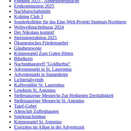
Firmung 2025 - Anmeldegespräche
Erstkommunion 2025
Nachbarschaftshilfe
Kolping Club 3
Sonderkollekte für das Eine-Welt-Projekt Stuttgart-Nordstern
Weltweihnachtsbazar 2024
Der Nikolaus kommt!
Sternsingeraktion 2025
Ökumenisches Friedensgebet
Glaubenswege
Krippenspiel Zum Guten Hirten
Bibelkreis
Nachmittagstreff "Goldherbst"
Adventsmarkt in St. Laurentius
Adventsmarkt in Stammheim
Lichterlabyrinth
Kaffeestüble St. Laurentius
Lesekreis St. Antonius
Stellenanzeige Mesner/in Zur Heiligsten Dreifaltigkeit
Stellenanzeige Mesner/in St. Antonius
Taizé-Gebet
Altenclub Zuffenhausen
Spielenachmittag
Krippenspiel St. Antonius
Exerziten im Alltag in der Adventszeit