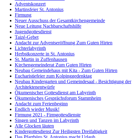
Adventskonzert
Martinsfeier St. Antonius
Firmung
Neuer Ausschuss der Gesamtkirchengemeinde
Neue Leitung Nachbarschaftshilfe
Jugendgottesdienst
Taizé-Gebet
Andacht zur Adventseröffnung Zum Guten Hirten
Lichterlabyrinth
Herbstkonzerte in St. Antonius
St. Martin in Zuffenhausen
Kirchengemeinderat Zum Guten Hirten
Neubau Gemeindehaus mit Kita - Zum Guten Hirten
Eucharistiefeier zum Kolpinggedenktag
Neubau Kindergarten und Gemeindesaal - Besichtigung der
Architektenentwürfe
Ökumenischer Gottesdienst am Labyrinth
Ökumenisches Gesprächsforum Stammheim
Andacht zum Ferienbeginn
Endlich wieder Musik!
Firmung 2021 - Firmgottesdienste
Singen und Tanzen im Labyrinth
Alle Glocken läuten
Kindergottesdienst Zur Heiligsten Dreifaltigkeit
Das Pfarrbüro St. Antonius macht Urlaub