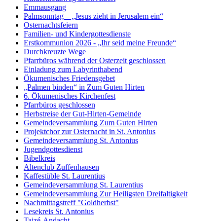
Emmausgang
Palmsonntag – „Jesus zieht in Jerusalem ein“
Osternachtsfeiern
Familien- und Kindergottesdienste
Erstkommunion 2026 - „Ihr seid meine Freunde“
Durchkreuzte Wege
Pfarrbüros während der Osterzeit geschlossen
Einladung zum Labyrinthabend
Ökumenisches Friedensgebet
„Palmen binden“ in Zum Guten Hirten
6. Ökumenisches Kirchenfest
Pfarrbüros geschlossen
Herbstreise der Gut-Hirten-Gemeinde
Gemeindeversammlung Zum Guten Hirten
Projektchor zur Osternacht in St. Antonius
Gemeindeversammlung St. Antonius
Jugendgottesdienst
Bibelkreis
Altenclub Zuffenhausen
Kaffestüble St. Laurentius
Gemeindeversammlung St. Laurentius
Gemeindeversammlung Zur Heiligsten Dreifaltigkeit
Nachmittagstreff "Goldherbst"
Lesekreis St. Antonius
Taizé-Andacht