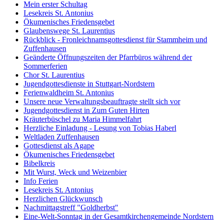
Mein erster Schultag
Lesekreis St. Antonius
Ökumenisches Friedensgebet
Glaubenswege St. Laurentius
Rückblick - Fronleichnamsgottesdienst für Stammheim und
Zuffenhausen
Geänderte Öffnungszeiten der Pfarrbüros während der
Sommerferien
Chor St. Laurentius
Jugendgottesdienste in Stuttgart-Nordstern
Ferienwaldheim St. Antonius
Unsere neue Verwaltungsbeauftragte stellt sich vor
Jugendgottesdienst in Zum Guten Hirten
Kräuterbüschel zu Maria Himmelfahrt
Herzliche Einladung - Lesung von Tobias Haberl
Weltladen Zuffenhausen
Gottesdienst als Agape
Ökumenisches Friedensgebet
Bibelkreis
Mit Wurst, Weck und Weizenbier
Info Ferien
Lesekreis St. Antonius
Herzlichen Glückwunsch
Nachmittagstreff "Goldherbst"
Eine-Welt-Sonntag in der Gesamtkirchengemeinde Nordstern