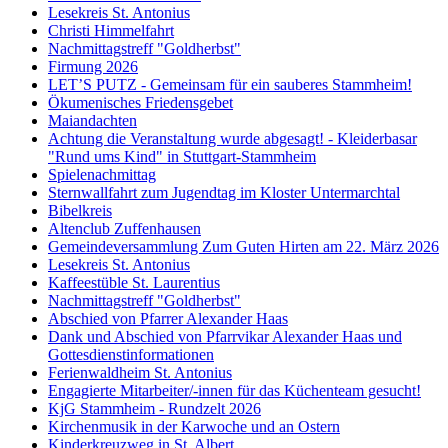
Lesekreis St. Antonius
Christi Himmelfahrt
Nachmittagstreff "Goldherbst"
Firmung 2026
LET’S PUTZ - Gemeinsam für ein sauberes Stammheim!
Ökumenisches Friedensgebet
Maiandachten
Achtung die Veranstaltung wurde abgesagt! - Kleiderbasar
"Rund ums Kind" in Stuttgart-Stammheim
Spielenachmittag
Sternwallfahrt zum Jugendtag im Kloster Untermarchtal
Bibelkreis
Altenclub Zuffenhausen
Gemeindeversammlung Zum Guten Hirten am 22. März 2026
Lesekreis St. Antonius
Kaffeestüble St. Laurentius
Nachmittagstreff "Goldherbst"
Abschied von Pfarrer Alexander Haas
Dank und Abschied von Pfarrvikar Alexander Haas und
Gottesdienstinformationen
Ferienwaldheim St. Antonius
Engagierte Mitarbeiter/-innen für das Küchenteam gesucht!
KjG Stammheim - Rundzelt 2026
Kirchenmusik in der Karwoche und an Ostern
Kinderkreuzweg in St. Albert