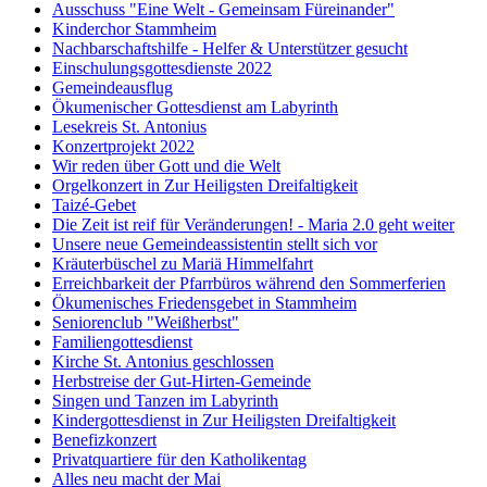
Ausschuss "Eine Welt - Gemeinsam Füreinander"
Kinderchor Stammheim
Nachbarschaftshilfe - Helfer & Unterstützer gesucht
Einschulungsgottesdienste 2022
Gemeindeausflug
Ökumenischer Gottesdienst am Labyrinth
Lesekreis St. Antonius
Konzertprojekt 2022
Wir reden über Gott und die Welt
Orgelkonzert in Zur Heiligsten Dreifaltigkeit
Taizé-Gebet
Die Zeit ist reif für Veränderungen! - Maria 2.0 geht weiter
Unsere neue Gemeindeassistentin stellt sich vor
Kräuterbüschel zu Mariä Himmelfahrt
Erreichbarkeit der Pfarrbüros während den Sommerferien
Ökumenisches Friedensgebet in Stammheim
Seniorenclub "Weißherbst"
Familiengottesdienst
Kirche St. Antonius geschlossen
Herbstreise der Gut-Hirten-Gemeinde
Singen und Tanzen im Labyrinth
Kindergottesdienst in Zur Heiligsten Dreifaltigkeit
Benefizkonzert
Privatquartiere für den Katholikentag
Alles neu macht der Mai