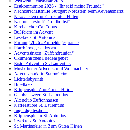
Weltweihnachtsbasar 2025
Erstkommunion 2026 - „Ihr seid meine Freunde“
Nachbarschaftshilfe Stuttgart-Nordstern beim Adventsmarkt
Nikolausfeier in Zum Guten Hirten
Nachmittagstreff "Goldherbst"
Kirchenchor CanTonus
Bußfeiern im Advent
Lesekreis St. Antonius
Firmung 2026 - Anmeldegespräche
Pfarrbüros geschlossen
Adventssingen „Zuffendraußen“
Ökumenisches Friedensgebet
Erster Advent in St. Laurentius
Musik in der Advents- und Weihnachtszeit
Adventsmarkt in Stammheim
Lichterlabyrinth
Bibelkreis
Krippenspiel Zum Guten Hirten
Glaubenswege St. Laurentius
Altenclub Zuffenhausen
Kaffeestüble St. Laurentius
Jugendgottesdienst
Krippenspiel in St. Antonius
Lesekreis St. Antonius
St. Martinsfeier in Zum Guten Hirten