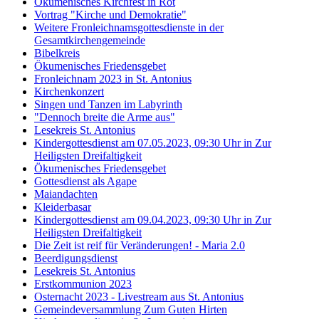
Ökumenisches Kirchfest in Rot
Vortrag "Kirche und Demokratie"
Weitere Fronleichnamsgottesdienste in der
Gesamtkirchengemeinde
Bibelkreis
Ökumenisches Friedensgebet
Fronleichnam 2023 in St. Antonius
Kirchenkonzert
Singen und Tanzen im Labyrinth
"Dennoch breite die Arme aus"
Lesekreis St. Antonius
Kindergottesdienst am 07.05.2023, 09:30 Uhr in Zur
Heiligsten Dreifaltigkeit
Ökumenisches Friedensgebet
Gottesdienst als Agape
Maiandachten
Kleiderbasar
Kindergottesdienst am 09.04.2023, 09:30 Uhr in Zur
Heiligsten Dreifaltigkeit
Die Zeit ist reif für Veränderungen! - Maria 2.0
Beerdigungsdienst
Lesekreis St. Antonius
Erstkommunion 2023
Osternacht 2023 - Livestream aus St. Antonius
Gemeindeversammlung Zum Guten Hirten