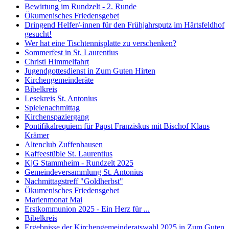
Bewirtung im Rundzelt - 2. Runde
Ökumenisches Friedensgebet
Dringend Helfer/-innen für den Frühjahrsputz im Härtsfeldhof
gesucht!
Wer hat eine Tischtennisplatte zu verschenken?
Sommerfest in St. Laurentius
Christi Himmelfahrt
Jugendgottesdienst in Zum Guten Hirten
Kirchengemeinderäte
Bibelkreis
Lesekreis St. Antonius
Spielenachmittag
Kirchenspaziergang
Pontifikalrequiem für Papst Franziskus mit Bischof Klaus
Krämer
Altenclub Zuffenhausen
Kaffeestüble St. Laurentius
KjG Stammheim - Rundzelt 2025
Gemeindeversammlung St. Antonius
Nachmittagstreff "Goldherbst"
Ökumenisches Friedensgebet
Marienmonat Mai
Erstkommunion 2025 - Ein Herz für ...
Bibelkreis
Ergebnisse der Kirchengemeinderatswahl 2025 in Zum Guten