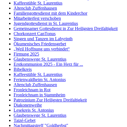
Kaffeestüble St. Laurentius
Altenclub Zuffenhausen
Familiengottesdienst mit dem Kinderchor
Mitarbeiterfest verschoben
Jugendgottesdienst in St. Laurentius
Gemeinsamer Gottesdienst in Zur Heiligsten Dreifaltigkeit
Chorkonzert CanTonus
Singen und Tanzen im Labyrinth
Ökumenisches Friedensgebet
„Weil Hoffnung uns verbindet“
Firmung 2025
Glaubenswege St. Laurentius
Erstkommunion 2025 - Ein Herz für ...
Bibelkreis
Kaffeestüble St. Laurentius
Ferienwaldheim St. Antonius
Altenclub Zuffenhausen
Fronleichnam in Rot
Fronleichnam in Stammheim
Patrozinium Zur Heiligsten Dreifaltigkeit
Diakonenweihe
Lesekreis St. Antonius
Glaubenswege St. Laurentius
Taizé-Gebet
Nachmittagstreff "Goldherbst"