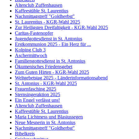
Altenclub Zuffenhausen
Kaffeestüble St. Laurentius
Nachmittagstreff "Goldherbst"
St. Laurentius - KGR-Wahl 2025
Zur Heiligsten Dreifaltigkeit - KGR-Wahl 2025
Caritas-Fastenopfer
Jugendgottesdienst in St. Antonius
Erstkommunion 2025 - Ein Herz für ...
Kolping Club 3
Aschermittwoch
Familiengottesdienst in St. Antonius
Ökumenisches Friedensgebet
Zum Guten Hirten - KGR-Wahl 2025
Weltgebetstag 2025 - Länderinformationsabend
St. Antonius - KGR-Wahl 2025
Frauenfasching 2025
Sternsingeraktion 2025
Ein Engel verlässt uns!
Altenclub Zuffenhausen
Kaffeestüble St. Laurentius
Maria Lichtmess und Blasiussegen
Neue Mesnerin in St. Antonius
Nachmittagstreff "Goldherbst"
Bibelkreis