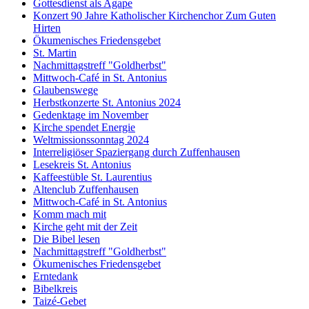
Gottesdienst als Agape
Konzert 90 Jahre Katholischer Kirchenchor Zum Guten
Hirten
Ökumenisches Friedensgebet
St. Martin
Nachmittagstreff "Goldherbst"
Mittwoch-Café in St. Antonius
Glaubenswege
Herbstkonzerte St. Antonius 2024
Gedenktage im November
Kirche spendet Energie
Weltmissionssonntag 2024
Interreligiöser Spaziergang durch Zuffenhausen
Lesekreis St. Antonius
Kaffeestüble St. Laurentius
Altenclub Zuffenhausen
Mittwoch-Café in St. Antonius
Komm mach mit
Kirche geht mit der Zeit
Die Bibel lesen
Nachmittagstreff "Goldherbst"
Ökumenisches Friedensgebet
Erntedank
Bibelkreis
Taizé-Gebet