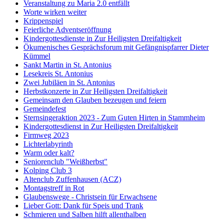
Veranstaltung zu Maria 2.0 entfällt
Worte wirken weiter
Krippenspiel
Feierliche Adventseröffnung
Kindergottesdienste in Zur Heiligsten Dreifaltigkeit
Ökumenisches Gesprächsforum mit Gefängnispfarrer Dieter
Kümmel
Sankt Martin in St. Antonius
Lesekreis St. Antonius
Zwei Jubiläen in St. Antonius
Herbstkonzerte in Zur Heiligsten Dreifaltigkeit
Gemeinsam den Glauben bezeugen und feiern
Gemeindefest
Sternsingeraktion 2023 - Zum Guten Hirten in Stammheim
Kindergottesdienst in Zur Heiligsten Dreifaltigkeit
Firmweg 2023
Lichterlabyrinth
Warm oder kalt?
Seniorenclub "Weißherbst"
Kolping Club 3
Altenclub Zuffenhausen (ACZ)
Montagstreff in Rot
Glaubenswege - Christsein für Erwachsene
Lieber Gott: Dank für Speis und Trank
Schmieren und Salben hilft allenthalben