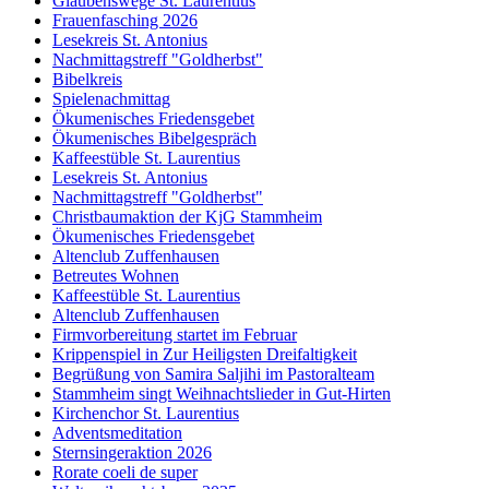
Glaubenswege St. Laurentius
Frauenfasching 2026
Lesekreis St. Antonius
Nachmittagstreff "Goldherbst"
Bibelkreis
Spielenachmittag
Ökumenisches Friedensgebet
Ökumenisches Bibelgespräch
Kaffeestüble St. Laurentius
Lesekreis St. Antonius
Nachmittagstreff "Goldherbst"
Christbaumaktion der KjG Stammheim
Ökumenisches Friedensgebet
Altenclub Zuffenhausen
Betreutes Wohnen
Kaffeestüble St. Laurentius
Altenclub Zuffenhausen
Firmvorbereitung startet im Februar
Krippenspiel in Zur Heiligsten Dreifaltigkeit
Begrüßung von Samira Saljihi im Pastoralteam
Stammheim singt Weihnachtslieder in Gut-Hirten
Kirchenchor St. Laurentius
Adventsmeditation
Sternsingeraktion 2026
Rorate coeli de super