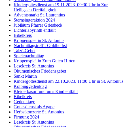
Kindergottesdienst am 19.11.2023, 09:30 Uhr in Zur
Heiligsten Dreifaltigkeit
Adventsmarkt St. Laurentius
Sternsingeraktion 2024
Jubiläum Pfarrer Griesbeck
Lichterlabyrinth entfällt
Bibelkreis
Krippenspiel in St. Antonius
Nachmittagstreff - Goldherbst
Taizé-Gebet
Spielenachmittag
Krippenspiel in Zum Guten Hirten
Lesekreis St. Antonius
Ökumenisches Friedensgebet
Sankt Martin
Kindergottesdienst am 22.10.2023, 11:00 Uhr in St. Antonius
Kolpinggedenktag
Kleiderbasar rund ums Kind entfällt
Bibelkreis
Gedenktage
Gottesdienst als Agape
Herbstkonzerte St. Antonius
Firmung 2024
Lesekreis St. Antonius