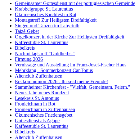
Gemeinsamer Gottesdienst mit der portugiesischen Gemeinde
Krabbelgruppe St. Laurentius
Ökumenisches Kirchfest in Rot
Montagstreff Zur Heiligsten Dreifaltigkeit
Singen und Tanzen im Labyrinth
Taizé-Gebet
Orgelkonzert in der Kirche Zur Heiligsten Dreifaltigkeit
Kaffeestüble St. Laurentius
Bibelkreis
Nachmittagstreff "Goldherbst"
Firmung 2026
Vernissage und Ausstellung im Franz-Josef-Fischer Haus
Mehrklang - Sommerkonzert CanTonus
Altenclub Zuffenhausen
Erstkommunion 2026 - Ihr seid meine Freunde!
Stammheimer Kirchenfest - "Vielfalt. Gemeinsam. Feiern,"
Neues Jahr, neues Rundzelt
Lesekreis St. Antonius
Fronleichnam in Rot
Fronleichnam in Zuffenhausen
Ökumenisches Friedensgebet
Gottesdienst als Agape
Kaffeestüble St. Laurentius
Bibelkreis
Altenclub Zuffenhausen