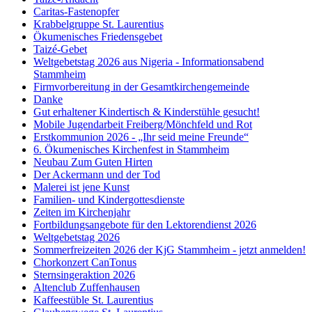
Caritas-Fastenopfer
Krabbelgruppe St. Laurentius
Ökumenisches Friedensgebet
Taizé-Gebet
Weltgebetstag 2026 aus Nigeria - Informationsabend
Stammheim
Firmvorbereitung in der Gesamtkirchengemeinde
Danke
Gut erhaltener Kindertisch & Kinderstühle gesucht!
Mobile Jugendarbeit Freiberg/Mönchfeld und Rot
Erstkommunion 2026 - „Ihr seid meine Freunde“
6. Ökumenisches Kirchenfest in Stammheim
Neubau Zum Guten Hirten
Der Ackermann und der Tod
Malerei ist jene Kunst
Familien- und Kindergottesdienste
Zeiten im Kirchenjahr
Fortbildungsangebote für den Lektorendienst 2026
Weltgebetstag 2026
Sommerfreizeiten 2026 der KjG Stammheim - jetzt anmelden!
Chorkonzert CanTonus
Sternsingeraktion 2026
Altenclub Zuffenhausen
Kaffeestüble St. Laurentius