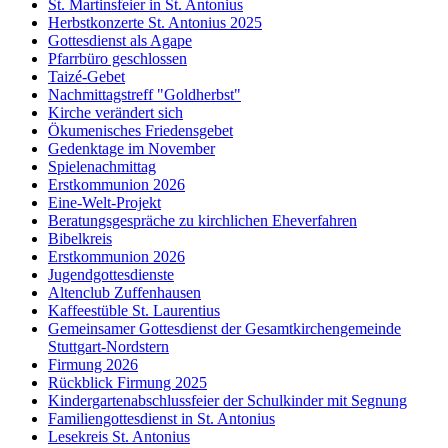
St. Martinsfeier in St. Antonius
Herbstkonzerte St. Antonius 2025
Gottesdienst als Agape
Pfarrbüro geschlossen
Taizé-Gebet
Nachmittagstreff "Goldherbst"
Kirche verändert sich
Ökumenisches Friedensgebet
Gedenktage im November
Spielenachmittag
Erstkommunion 2026
Eine-Welt-Projekt
Beratungsgespräche zu kirchlichen Eheverfahren
Bibelkreis
Erstkommunion 2026
Jugendgottesdienste
Altenclub Zuffenhausen
Kaffeestüble St. Laurentius
Gemeinsamer Gottesdienst der Gesamtkirchengemeinde
Stuttgart-Nordstern
Firmung 2026
Rückblick Firmung 2025
Kindergartenabschlussfeier der Schulkinder mit Segnung
Familiengottesdienst in St. Antonius
Lesekreis St. Antonius