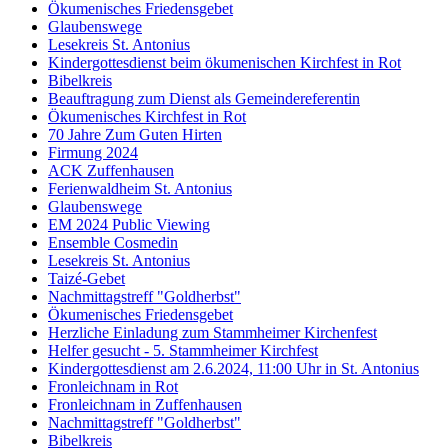
Ökumenisches Friedensgebet
Glaubenswege
Lesekreis St. Antonius
Kindergottesdienst beim ökumenischen Kirchfest in Rot
Bibelkreis
Beauftragung zum Dienst als Gemeindereferentin
Ökumenisches Kirchfest in Rot
70 Jahre Zum Guten Hirten
Firmung 2024
ACK Zuffenhausen
Ferienwaldheim St. Antonius
Glaubenswege
EM 2024 Public Viewing
Ensemble Cosmedin
Lesekreis St. Antonius
Taizé-Gebet
Nachmittagstreff "Goldherbst"
Ökumenisches Friedensgebet
Herzliche Einladung zum Stammheimer Kirchenfest
Helfer gesucht - 5. Stammheimer Kirchfest
Kindergottesdienst am 2.6.2024, 11:00 Uhr in St. Antonius
Fronleichnam in Rot
Fronleichnam in Zuffenhausen
Nachmittagstreff "Goldherbst"
Bibelkreis