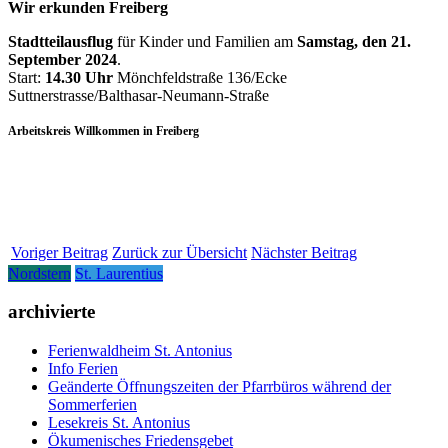
Wir erkunden Freiberg
Stadtteilausflug
für Kinder und Familien am
Samstag, den 21.
September 2024
.
Start:
14.30 Uhr
Mönchfeldstraße 136/Ecke
Suttnerstrasse/Balthasar-Neumann-Straße
Arbeitskreis Willkommen in Freiberg
Voriger Beitrag
Zurück zur Übersicht
Nächster Beitrag
Nordstern
St. Laurentius
archivierte
Ferienwaldheim St. Antonius
Info Ferien
Geänderte Öffnungszeiten der Pfarrbüros während der
Sommerferien
Lesekreis St. Antonius
Ökumenisches Friedensgebet