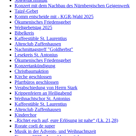
Spielenachmittag
Konzert mit dem Nachbau des Nürnbergischen Geigenwerk
Taizé-Gebet
Komm entscheide mit - KGR-Wahl 2025
Ökumenisches Friedensgebet
Weltgebetstag 2025
Bibelkreis
Kaffeestüble St. Laurentius
Altenclub Zuffenhausen
Nachmittagstreff "Goldherbst"
Lesekreis St. Antonius
Ökumenisches Friedensgebet
Konzertankündigung
Christbaumaktion
Kirche geschlossen
Pfarrbüros geschlossen
Verabschiedung von Herrn Stark
Krippenfeiern an Heiligabend
Weihnachtschor St. Antonius
Kaffeestüble St. Laurentius
Altenclub Zuffenhausen
Kinderchor
„Richtet euch auf, eure Erlösung ist nahe“ (Lk. 21,28)
Rorate coeli de super
Musik in der Advents- und Weihnachtszeit