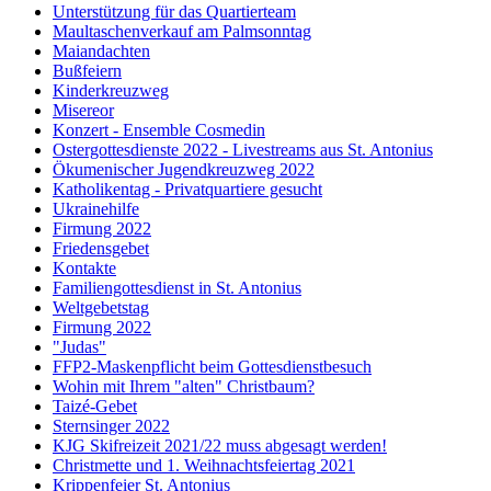
Unterstützung für das Quartierteam
Maultaschenverkauf am Palmsonntag
Maiandachten
Bußfeiern
Kinderkreuzweg
Misereor
Konzert - Ensemble Cosmedin
Ostergottesdienste 2022 - Livestreams aus St. Antonius
Ökumenischer Jugendkreuzweg 2022
Katholikentag - Privatquartiere gesucht
Ukrainehilfe
Firmung 2022
Friedensgebet
Kontakte
Familiengottesdienst in St. Antonius
Weltgebetstag
Firmung 2022
"Judas"
FFP2-Maskenpflicht beim Gottesdienstbesuch
Wohin mit Ihrem "alten" Christbaum?
Taizé-Gebet
Sternsinger 2022
KJG Skifreizeit 2021/22 muss abgesagt werden!
Christmette und 1. Weihnachtsfeiertag 2021
Krippenfeier St. Antonius