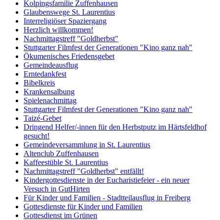
Kolpingsfamilie Zuffenhausen
Glaubenswege St. Laurentius
Interreligiöser Spaziergang
Herzlich willkommen!
Nachmittagstreff "Goldherbst"
Stuttgarter Filmfest der Generationen "Kino ganz nah"
Ökumenisches Friedensgebet
Gemeindeausflug
Erntedankfest
Bibelkreis
Krankensalbung
Spielenachmittag
Stuttgarter Filmfest der Generationen "Kino ganz nah"
Taizé-Gebet
Dringend Helfer/-innen für den Herbstputz im Härtsfeldhof
gesucht!
Gemeindeversammlung in St. Laurentius
Altenclub Zuffenhausen
Kaffeestüble St. Laurentius
Nachmittagstreff "Goldherbst" entfällt!
Kindergottesdienste in der Eucharistiefeier - ein neuer
Versuch in GutHirten
Für Kinder und Familien - Stadtteilausflug in Freiberg
Gottesdienste für Kinder und Familien
Gottesdienst im Grünen