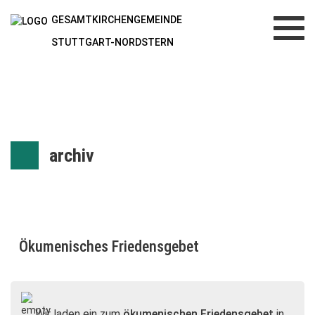
GESAMTKIRCHENGEMEINDE
Toggl
navig
STUTTGART-NORDSTERN
archiv
Ökumenisches Friedensgebet
Wir laden ein zum
ökumenischen Friedensgebet
in