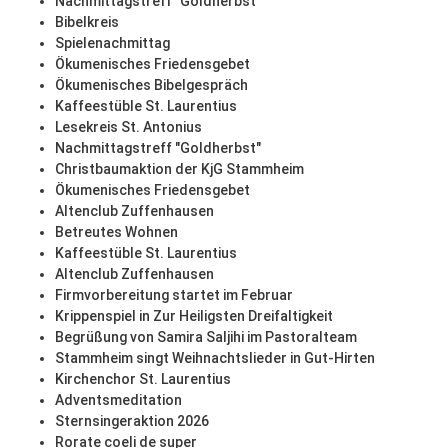
Nachmittagstreff "Goldherbst"
Bibelkreis
Spielenachmittag
Ökumenisches Friedensgebet
Ökumenisches Bibelgespräch
Kaffeestüble St. Laurentius
Lesekreis St. Antonius
Nachmittagstreff "Goldherbst"
Christbaumaktion der KjG Stammheim
Ökumenisches Friedensgebet
Altenclub Zuffenhausen
Betreutes Wohnen
Kaffeestüble St. Laurentius
Altenclub Zuffenhausen
Firmvorbereitung startet im Februar
Krippenspiel in Zur Heiligsten Dreifaltigkeit
Begrüßung von Samira Saljihi im Pastoralteam
Stammheim singt Weihnachtslieder in Gut-Hirten
Kirchenchor St. Laurentius
Adventsmeditation
Sternsingeraktion 2026
Rorate coeli de super