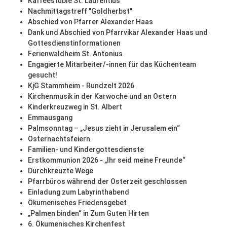
Kaffeestüble St. Laurentius
Nachmittagstreff "Goldherbst"
Abschied von Pfarrer Alexander Haas
Dank und Abschied von Pfarrvikar Alexander Haas und
Gottesdienstinformationen
Ferienwaldheim St. Antonius
Engagierte Mitarbeiter/-innen für das Küchenteam
gesucht!
KjG Stammheim - Rundzelt 2026
Kirchenmusik in der Karwoche und an Ostern
Kinderkreuzweg in St. Albert
Emmausgang
Palmsonntag – „Jesus zieht in Jerusalem ein“
Osternachtsfeiern
Familien- und Kindergottesdienste
Erstkommunion 2026 - „Ihr seid meine Freunde“
Durchkreuzte Wege
Pfarrbüros während der Osterzeit geschlossen
Einladung zum Labyrinthabend
Ökumenisches Friedensgebet
„Palmen binden“ in Zum Guten Hirten
6. Ökumenisches Kirchenfest