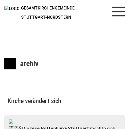
GESAMTKIRCHENGEMEINDE
Toggl
navig
STUTTGART-NORDSTERN
archiv
Kirche verändert sich
Die
Diözese Rottenburg-Stuttgart
möchte sich