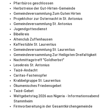
Pfarrbüros geschlossen
Herbstreise der Gut-Hirten-Gemeinde
Gemeindeversammlung Zum Guten Hirten
Projektchor zur Osternacht in St. Antonius
Gemeindeversammlung St. Antonius
Jugendgottesdienst
Bibelkreis
Altenclub Zuffenhausen
Kaffestüble St. Laurentius
Gemeindeversammlung St. Laurentius
Gemeindeversammlung Zur Heiligsten Dreifaltigkeit
Nachmittagstreff "Goldherbst"
Lesekreis St. Antonius
Taizé-Andacht
Caritas-Fastenopfer
Krabbelgruppe St. Laurentius
Ökumenisches Friedensgebet
Taizé-Gebet
Weltgebetstag 2026 aus Nigeria - Informationsabend
Stammheim
Firmvorbereitung in der Gesamtkirchengemeinde