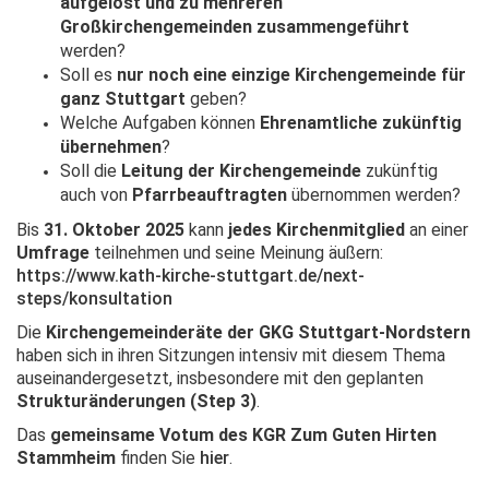
aufgelöst und zu mehreren
Großkirchengemeinden zusammengeführt
werden?
Soll es
nur noch eine einzige Kirchengemeinde für
ganz Stuttgart
geben?
Welche Aufgaben können
Ehrenamtliche zukünftig
übernehmen
?
Soll die
Leitung der Kirchengemeinde
zukünftig
auch von
Pfarrbeauftragten
übernommen werden?
Bis
31. Oktober 2025
kann
jedes Kirchenmitglied
an einer
Umfrage
teilnehmen und seine Meinung äußern:
https://www.kath-kirche-stuttgart.de/next-
steps/konsultation
Die
Kirchengemeinderäte der GKG Stuttgart-Nordstern
haben sich in ihren Sitzungen intensiv mit diesem Thema
auseinandergesetzt, insbesondere mit den geplanten
Strukturänderungen (Step 3)
.
Das
gemeinsame Votum des KGR Zum Guten Hirten
Stammheim
finden Sie
hier
.