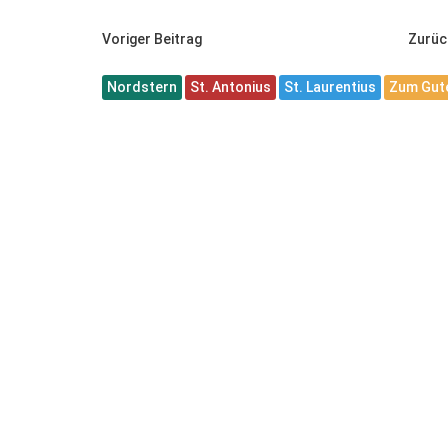
Voriger Beitrag
Zurüc
Nordstern
St. Antonius
St. Laurentius
Zum Gute