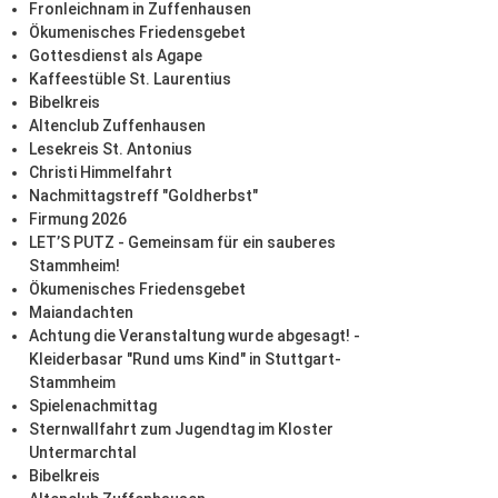
Fronleichnam in Zuffenhausen
Ökumenisches Friedensgebet
Gottesdienst als Agape
Kaffeestüble St. Laurentius
Bibelkreis
Altenclub Zuffenhausen
Lesekreis St. Antonius
Christi Himmelfahrt
Nachmittagstreff "Goldherbst"
Firmung 2026
LET’S PUTZ - Gemeinsam für ein sauberes
Stammheim!
Ökumenisches Friedensgebet
Maiandachten
Achtung die Veranstaltung wurde abgesagt! -
Kleiderbasar "Rund ums Kind" in Stuttgart-
Stammheim
Spielenachmittag
Sternwallfahrt zum Jugendtag im Kloster
Untermarchtal
Bibelkreis