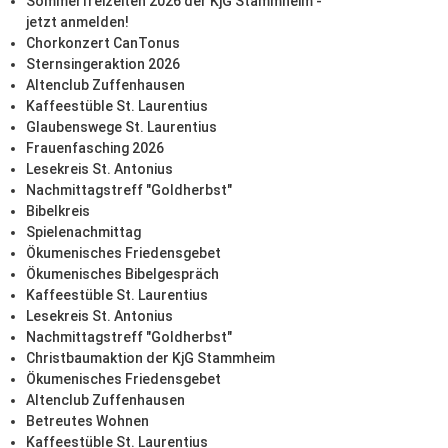
Sommerfreizeiten 2026 der KjG Stammheim -
jetzt anmelden!
Chorkonzert CanTonus
Sternsingeraktion 2026
Altenclub Zuffenhausen
Kaffeestüble St. Laurentius
Glaubenswege St. Laurentius
Frauenfasching 2026
Lesekreis St. Antonius
Nachmittagstreff "Goldherbst"
Bibelkreis
Spielenachmittag
Ökumenisches Friedensgebet
Ökumenisches Bibelgespräch
Kaffeestüble St. Laurentius
Lesekreis St. Antonius
Nachmittagstreff "Goldherbst"
Christbaumaktion der KjG Stammheim
Ökumenisches Friedensgebet
Altenclub Zuffenhausen
Betreutes Wohnen
Kaffeestüble St. Laurentius