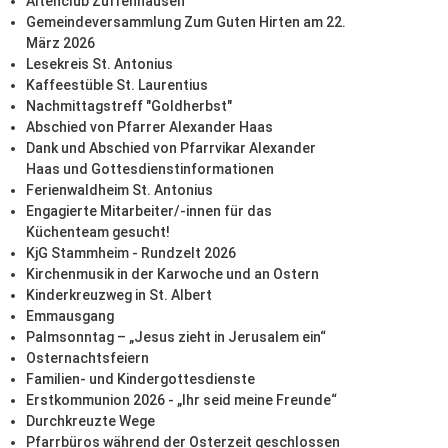
Altenclub Zuffenhausen
Gemeindeversammlung Zum Guten Hirten am 22.
März 2026
Lesekreis St. Antonius
Kaffeestüble St. Laurentius
Nachmittagstreff "Goldherbst"
Abschied von Pfarrer Alexander Haas
Dank und Abschied von Pfarrvikar Alexander
Haas und Gottesdienstinformationen
Ferienwaldheim St. Antonius
Engagierte Mitarbeiter/-innen für das
Küchenteam gesucht!
KjG Stammheim - Rundzelt 2026
Kirchenmusik in der Karwoche und an Ostern
Kinderkreuzweg in St. Albert
Emmausgang
Palmsonntag – „Jesus zieht in Jerusalem ein“
Osternachtsfeiern
Familien- und Kindergottesdienste
Erstkommunion 2026 - „Ihr seid meine Freunde“
Durchkreuzte Wege
Pfarrbüros während der Osterzeit geschlossen