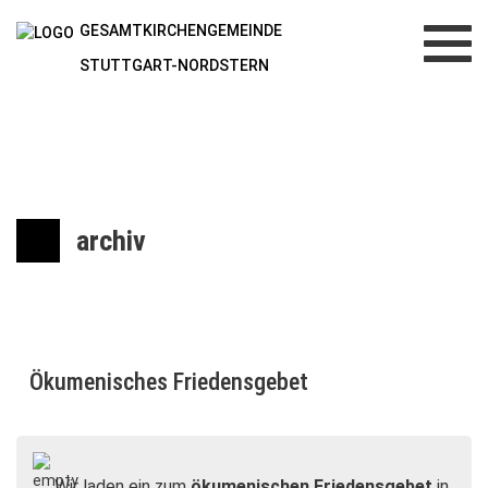
GESAMTKIRCHENGEMEINDE
Toggl
navig
STUTTGART-NORDSTERN
archiv
Ökumenisches Friedensgebet
Wir laden ein zum
ökumenischen Friedensgebet
in