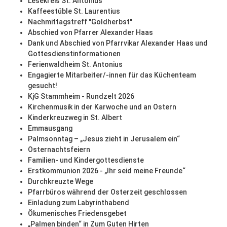
Lesekreis St. Antonius
Kaffeestüble St. Laurentius
Nachmittagstreff "Goldherbst"
Abschied von Pfarrer Alexander Haas
Dank und Abschied von Pfarrvikar Alexander Haas und
Gottesdienstinformationen
Ferienwaldheim St. Antonius
Engagierte Mitarbeiter/-innen für das Küchenteam
gesucht!
KjG Stammheim - Rundzelt 2026
Kirchenmusik in der Karwoche und an Ostern
Kinderkreuzweg in St. Albert
Emmausgang
Palmsonntag – „Jesus zieht in Jerusalem ein“
Osternachtsfeiern
Familien- und Kindergottesdienste
Erstkommunion 2026 - „Ihr seid meine Freunde“
Durchkreuzte Wege
Pfarrbüros während der Osterzeit geschlossen
Einladung zum Labyrinthabend
Ökumenisches Friedensgebet
„Palmen binden“ in Zum Guten Hirten