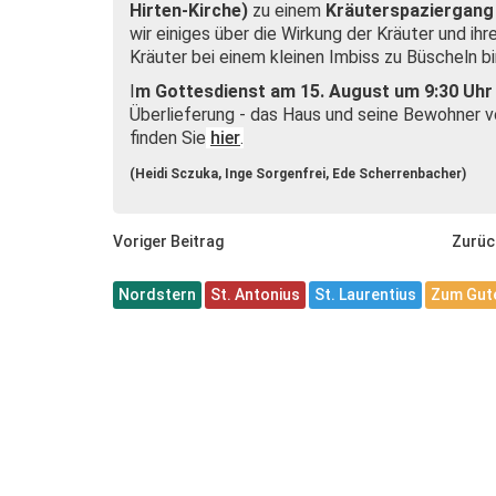
Hirten-Kirche)
zu einem
Kräuterspaziergang
wir einiges über die Wirkung der Kräuter und ih
Kräuter bei einem kleinen Imbiss zu Büscheln b
I
m Gottesdienst am 15. August um 9:30 Uhr
Überlieferung - das Haus und seine Bewohner vo
finden Sie
hie
r
.
(Heidi Sczuka, Inge Sorgenfrei, Ede Scherrenbacher)
Voriger Beitrag
Zurüc
Nordstern
St. Antonius
St. Laurentius
Zum Gute