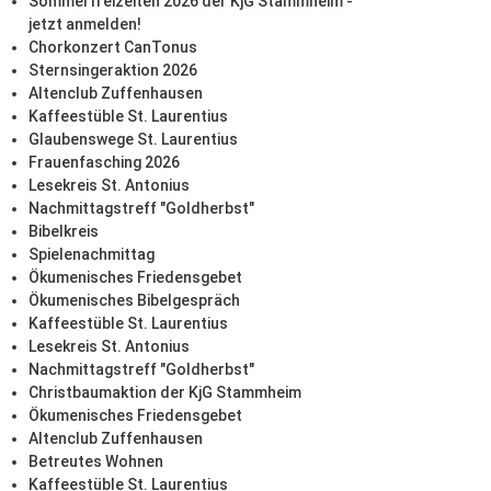
Sommerfreizeiten 2026 der KjG Stammheim -
jetzt anmelden!
Chorkonzert CanTonus
Sternsingeraktion 2026
Altenclub Zuffenhausen
Kaffeestüble St. Laurentius
Glaubenswege St. Laurentius
Frauenfasching 2026
Lesekreis St. Antonius
Nachmittagstreff "Goldherbst"
Bibelkreis
Spielenachmittag
Ökumenisches Friedensgebet
Ökumenisches Bibelgespräch
Kaffeestüble St. Laurentius
Lesekreis St. Antonius
Nachmittagstreff "Goldherbst"
Christbaumaktion der KjG Stammheim
Ökumenisches Friedensgebet
Altenclub Zuffenhausen
Betreutes Wohnen
Kaffeestüble St. Laurentius