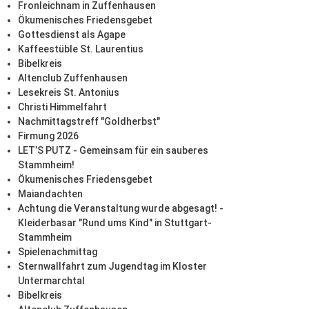
Fronleichnam in Zuffenhausen
Ökumenisches Friedensgebet
Gottesdienst als Agape
Kaffeestüble St. Laurentius
Bibelkreis
Altenclub Zuffenhausen
Lesekreis St. Antonius
Christi Himmelfahrt
Nachmittagstreff "Goldherbst"
Firmung 2026
LET’S PUTZ - Gemeinsam für ein sauberes
Stammheim!
Ökumenisches Friedensgebet
Maiandachten
Achtung die Veranstaltung wurde abgesagt! -
Kleiderbasar "Rund ums Kind" in Stuttgart-
Stammheim
Spielenachmittag
Sternwallfahrt zum Jugendtag im Kloster
Untermarchtal
Bibelkreis