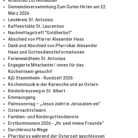
Altenclub Zuffenhausen
Gemeindeversammlung Zum Guten Hirten am 22.
März 2026
Lesekreis St. Antonius
Kaffeestüble St. Laurentius
Nachmittagstreff "Goldherbst"
Abschied von Pfarrer Alexander Haas
Dank und Abschied von Pfarrvikar Alexander
Haas und Gottesdienstinformationen
Ferienwaldheim St. Antonius
Engagierte Mitarbeiter/-innen für das
Küchenteam gesucht!
KjG Stammheim - Rundzelt 2026
Kirchenmusik in der Karwoche und an Ostern
Kinderkreuzweg in St. Albert
Emmausgang
Palmsonntag – „Jesus zieht in Jerusalem ein“
Osternachtsfeiern
Familien- und Kindergottesdienste
Erstkommunion 2026 - „Ihr seid meine Freunde“
Durchkreuzte Wege
Pfarrbüros während der Osterzeit geschlossen