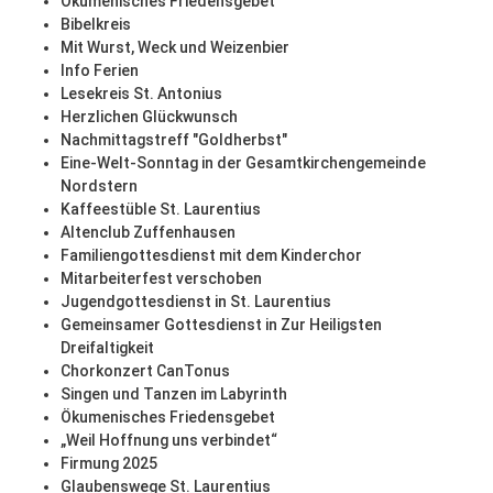
Ökumenisches Friedensgebet
Bibelkreis
Mit Wurst, Weck und Weizenbier
Info Ferien
Lesekreis St. Antonius
Herzlichen Glückwunsch
Nachmittagstreff "Goldherbst"
Eine-Welt-Sonntag in der Gesamtkirchengemeinde
Nordstern
Kaffeestüble St. Laurentius
Altenclub Zuffenhausen
Familiengottesdienst mit dem Kinderchor
Mitarbeiterfest verschoben
Jugendgottesdienst in St. Laurentius
Gemeinsamer Gottesdienst in Zur Heiligsten
Dreifaltigkeit
Chorkonzert CanTonus
Singen und Tanzen im Labyrinth
Ökumenisches Friedensgebet
„Weil Hoffnung uns verbindet“
Firmung 2025
Glaubenswege St. Laurentius