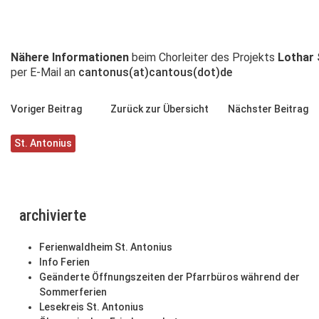
Nähere Informationen
beim Chorleiter des Projekts
Lothar 
per E-Mail an
cantonus(at)cantous(dot)de
Voriger Beitrag
Zurück zur Übersicht
Nächster Beitrag
St. Antonius
archivierte
Ferienwaldheim St. Antonius
Info Ferien
Geänderte Öffnungszeiten der Pfarrbüros während der
Sommerferien
Lesekreis St. Antonius