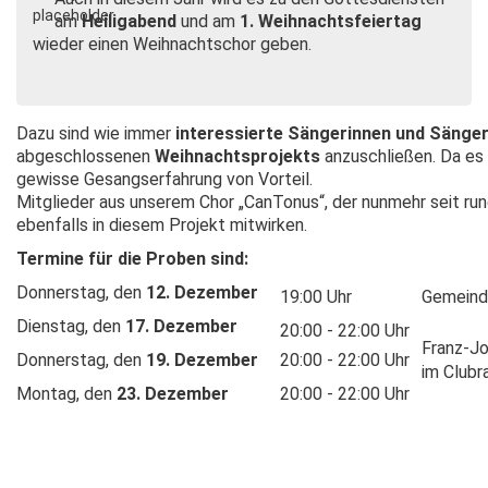
am
Heiligabend
und am
1. Weihnachtsfeiertag
wieder einen Weihnachtschor geben.
Dazu sind wie immer
interessierte Sängerinnen und Sänge
abgeschlossenen
Weihnachtsprojekts
anzuschließen. Da es 
gewisse Gesangserfahrung von Vorteil.
Mitglieder aus unserem Chor „CanTonus“, der nunmehr seit rund
ebenfalls in diesem Projekt mitwirken.
T
ermine für die Proben sind:
Donnerstag, den
12. Dezember
19:00 Uhr
Gemeinde
Dienstag, den
17. Dezember
20:00 - 22:00 Uhr
Franz-Jo
Donnerstag, den
19. Dezember
20:00 - 22:00 Uhr
im Club
Montag, den
23. Dezember
20:00 - 22:00 Uhr