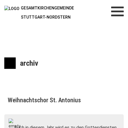
GESAMTKIRCHENGEMEINDE
Toggl
navig
STUTTGART-NORDSTERN
archiv
Weihnachtschor St. Antonius
Auch in diesem Jahr wird es zu den Gottesdiensten