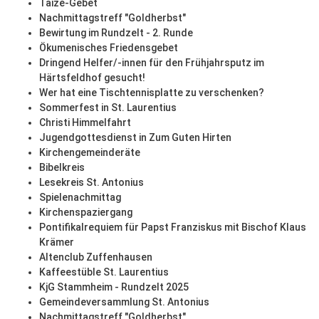
Taizé-Gebet
Nachmittagstreff "Goldherbst"
Bewirtung im Rundzelt - 2. Runde
Ökumenisches Friedensgebet
Dringend Helfer/-innen für den Frühjahrsputz im
Härtsfeldhof gesucht!
Wer hat eine Tischtennisplatte zu verschenken?
Sommerfest in St. Laurentius
Christi Himmelfahrt
Jugendgottesdienst in Zum Guten Hirten
Kirchengemeinderäte
Bibelkreis
Lesekreis St. Antonius
Spielenachmittag
Kirchenspaziergang
Pontifikalrequiem für Papst Franziskus mit Bischof Klaus
Krämer
Altenclub Zuffenhausen
Kaffeestüble St. Laurentius
KjG Stammheim - Rundzelt 2025
Gemeindeversammlung St. Antonius
Nachmittagstreff "Goldherbst"