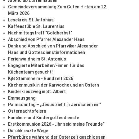
Altenclub Zuffenhausen
Gemeindeversammlung Zum Guten Hirten am 22.
März 2026
Lesekreis St. Antonius
Kaffeestüble St. Laurentius
Nachmittagstreff "Goldherbst"
Abschied von Pfarrer Alexander Haas
Dank und Abschied von Pfarrvikar Alexander
Haas und Gottesdienstinformationen
Ferienwaldheim St. Antonius
Engagierte Mitarbeiter/-innen für das
Küchenteam gesucht!
KjG Stammheim - Rundzelt 2026
Kirchenmusik in der Karwoche und an Ostern
Kinderkreuzweg in St. Albert
Emmausgang
Palmsonntag – „Jesus zieht in Jerusalem ein“
Osternachtsfeiern
Familien- und Kindergottesdienste
Erstkommunion 2026 - „Ihr seid meine Freunde“
Durchkreuzte Wege
Pfarrbüros während der Osterzeit geschlossen