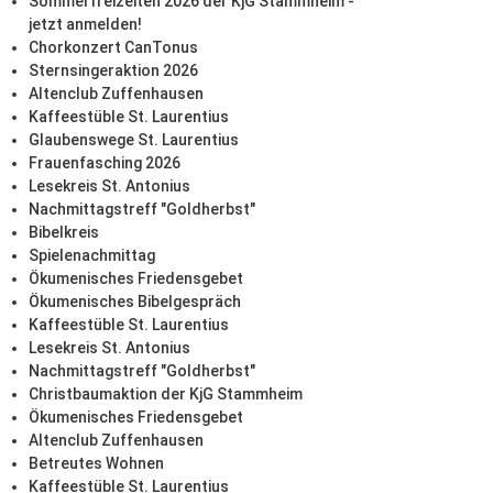
Sommerfreizeiten 2026 der KjG Stammheim -
jetzt anmelden!
Chorkonzert CanTonus
Sternsingeraktion 2026
Altenclub Zuffenhausen
Kaffeestüble St. Laurentius
Glaubenswege St. Laurentius
Frauenfasching 2026
Lesekreis St. Antonius
Nachmittagstreff "Goldherbst"
Bibelkreis
Spielenachmittag
Ökumenisches Friedensgebet
Ökumenisches Bibelgespräch
Kaffeestüble St. Laurentius
Lesekreis St. Antonius
Nachmittagstreff "Goldherbst"
Christbaumaktion der KjG Stammheim
Ökumenisches Friedensgebet
Altenclub Zuffenhausen
Betreutes Wohnen
Kaffeestüble St. Laurentius