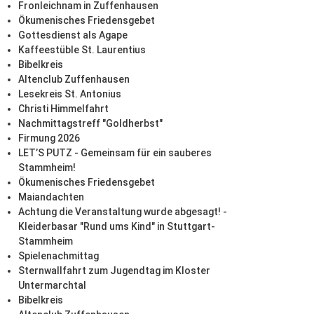
Fronleichnam in Zuffenhausen
Ökumenisches Friedensgebet
Gottesdienst als Agape
Kaffeestüble St. Laurentius
Bibelkreis
Altenclub Zuffenhausen
Lesekreis St. Antonius
Christi Himmelfahrt
Nachmittagstreff "Goldherbst"
Firmung 2026
LET’S PUTZ - Gemeinsam für ein sauberes
Stammheim!
Ökumenisches Friedensgebet
Maiandachten
Achtung die Veranstaltung wurde abgesagt! -
Kleiderbasar "Rund ums Kind" in Stuttgart-
Stammheim
Spielenachmittag
Sternwallfahrt zum Jugendtag im Kloster
Untermarchtal
Bibelkreis