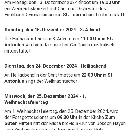
Am Freitag, den 13. Dezember 2024 findet um
19:00 Uhr
ein Weihnachskonzert mit
Chor und Orchester des
Eschbach-Gymnasiums
um in
St. Laurentius
, Freiberg statt.
Sonntag, den 15. Dezember
2024 - 3. Advent
Die Eucharistiefeier am 3. Advent um
11:00 Uhr
in
St.
Antonius
wird vom Kirchenchor CanTonus musikalisch
mitgestaltet.
Dienstag, den 24. Dezember
2024 - Heiligabend
An Heiligabend in der Christmette um
22:00 Uhr
in
St.
Antonius
singt der Weihnachtschor.
Mittwoch, den 25. Dezembe
r
2024 -
1.
Weihnachtsfeiertag
Am 1. Weihnachtsfeiertag, den 25. Dezember 2024, wird
der Festgottesdienst um
09:30 Uhr
in der Kirche
Zum
Guten Hirten
mit der Missa brevis B-Dur von Joseph Haydn
vom Kirchenchor unter Leitung von Thomas Hölz