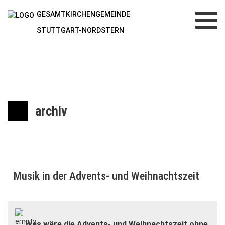
GESAMTKIRCHENGEMEINDE
Toggl
navig
STUTTGART-NORDSTERN
archiv
Musik in der Advents- und Weihnachtszeit
Was wäre die Advents- und Weihnachtszeit ohne