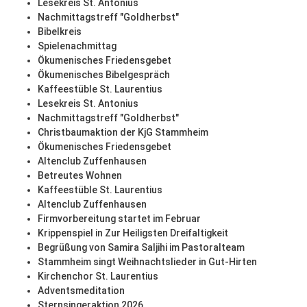
Lesekreis St. Antonius
Nachmittagstreff "Goldherbst"
Bibelkreis
Spielenachmittag
Ökumenisches Friedensgebet
Ökumenisches Bibelgespräch
Kaffeestüble St. Laurentius
Lesekreis St. Antonius
Nachmittagstreff "Goldherbst"
Christbaumaktion der KjG Stammheim
Ökumenisches Friedensgebet
Altenclub Zuffenhausen
Betreutes Wohnen
Kaffeestüble St. Laurentius
Altenclub Zuffenhausen
Firmvorbereitung startet im Februar
Krippenspiel in Zur Heiligsten Dreifaltigkeit
Begrüßung von Samira Saljihi im Pastoralteam
Stammheim singt Weihnachtslieder in Gut-Hirten
Kirchenchor St. Laurentius
Adventsmeditation
Sternsingeraktion 2026