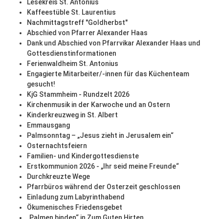
Lesekreis St. Antonius
Kaffeestüble St. Laurentius
Nachmittagstreff "Goldherbst"
Abschied von Pfarrer Alexander Haas
Dank und Abschied von Pfarrvikar Alexander Haas und
Gottesdienstinformationen
Ferienwaldheim St. Antonius
Engagierte Mitarbeiter/-innen für das Küchenteam
gesucht!
KjG Stammheim - Rundzelt 2026
Kirchenmusik in der Karwoche und an Ostern
Kinderkreuzweg in St. Albert
Emmausgang
Palmsonntag – „Jesus zieht in Jerusalem ein“
Osternachtsfeiern
Familien- und Kindergottesdienste
Erstkommunion 2026 - „Ihr seid meine Freunde“
Durchkreuzte Wege
Pfarrbüros während der Osterzeit geschlossen
Einladung zum Labyrinthabend
Ökumenisches Friedensgebet
„Palmen binden“ in Zum Guten Hirten