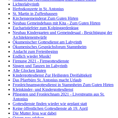
Lichterlabyrinth
Herbstkonzerte in St. Antonius
St. Martin in Zuffenhausen
Kirchengemeinderat Zum Guten Hirten
Neubau Gemeindehaus mit Kita - Zum Guten Hirten
Eucharistiefeier zum Kolpinggedenktag
Neubau Kindergarten und Gemeindesaal - Besichtigung der
Architektenentwürfe
Ökumenischer Gottesdienst am Labyrinth
Ökumenisches Gesprächsforum Stammheim
Andacht zum Ferienbeginn
Endlich wieder Musik!
Firmung 2021 - Firmgottesdienste
Singen und Tanzen im Labyrinth
Alle Glocken läuten
Kindergottesdienst Zur Heiligsten Dreifaltigkeit
Das Pfarrbüro St. Antonius macht Urlaub
Fronleichnamsgottesdienst in Stammheim Zum Guten Hirten
Kleinkinder- und Kindergottesdienst
Pfingsten und Fronleichnam 2021 - Livestreams aus St.
Antonius
Gottesdienste finden wieder wie geplant statt
Keine öffentlichen Gottesdienste ab 19. April
Die Mutter Jesu war dabei
Ostern neu erleben