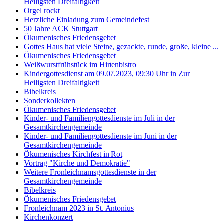
Heiligsten Dreifaltigkeit
Orgel rockt
Herzliche Einladung zum Gemeindefest
50 Jahre ACK Stuttgart
Ökumenisches Friedensgebet
Gottes Haus hat viele Steine, gezackte, runde, große, kleine ...
Ökumenisches Friedensgebet
Weißwurstfrühstück im Hirtenbistro
Kindergottesdienst am 09.07.2023, 09:30 Uhr in Zur
Heiligsten Dreifaltigkeit
Bibelkreis
Sonderkollekten
Ökumenisches Friedensgebet
Kinder- und Familiengottesdienste im Juli in der
Gesamtkirchengemeinde
Kinder- und Familiengottesdienste im Juni in der
Gesamtkirchengemeinde
Ökumenisches Kirchfest in Rot
Vortrag "Kirche und Demokratie"
Weitere Fronleichnamsgottesdienste in der
Gesamtkirchengemeinde
Bibelkreis
Ökumenisches Friedensgebet
Fronleichnam 2023 in St. Antonius
Kirchenkonzert