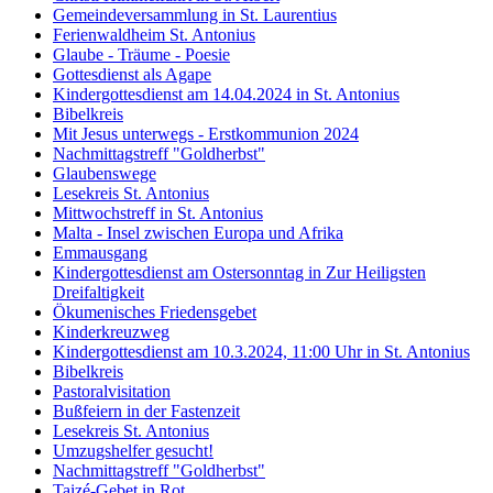
Gemeindeversammlung in St. Laurentius
Ferienwaldheim St. Antonius
Glaube - Träume - Poesie
Gottesdienst als Agape
Kindergottesdienst am 14.04.2024 in St. Antonius
Bibelkreis
Mit Jesus unterwegs - Erstkommunion 2024
Nachmittagstreff "Goldherbst"
Glaubenswege
Lesekreis St. Antonius
Mittwochstreff in St. Antonius
Malta - Insel zwischen Europa und Afrika
Emmausgang
Kindergottesdienst am Ostersonntag in Zur Heiligsten
Dreifaltigkeit
Ökumenisches Friedensgebet
Kinderkreuzweg
Kindergottesdienst am 10.3.2024, 11:00 Uhr in St. Antonius
Bibelkreis
Pastoralvisitation
Bußfeiern in der Fastenzeit
Lesekreis St. Antonius
Umzugshelfer gesucht!
Nachmittagstreff "Goldherbst"
Taizé-Gebet in Rot