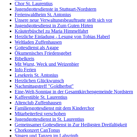
Chor St. Laurentius
Jugendgottesdienste in Stuttgart-Nordstern
Ferienwaldheim St. Antonius
Unsere neue Verwaltungsbeauftragte stellt sich vor
Jugendgottesdienst in Zum Guten Hirten
Kräuterbüschel zu Maria Himmelfahrt
Herzliche Einladung - Lesung von Tobias Haberl
Weltladen Zuffenhausen
Gottesdienst als Agape
Ökumenisches Friedensgebet
Bibelkreis
Mit Wurst, Weck und Weizenbier
Info Ferien
Lesekreis St. Antonius
Herzlichen Glückwunsch
Nachmittagstreff "Goldherbst"
Eine-Welt-Sonntag in der Gesamtkirchengemeinde Nordstern
Kaffeestüble St. Laurentius
Altenclub Zuffenhausen
Familiengottesdienst mit dem Kinderchor
Mitarbeiterfest verschoben
Jugendgottesdienst in St. Laurentius
Gemeinsamer Gottesdienst in Zur Heiligsten Dreifaltigkeit
Chorkonzert CanTonus
Singen und Tanzen im Labyrinth