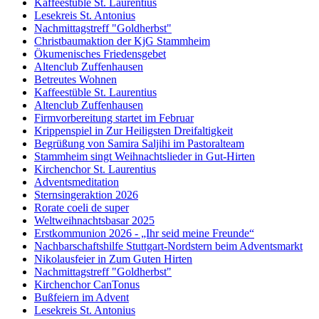
Kaffeestüble St. Laurentius
Lesekreis St. Antonius
Nachmittagstreff "Goldherbst"
Christbaumaktion der KjG Stammheim
Ökumenisches Friedensgebet
Altenclub Zuffenhausen
Betreutes Wohnen
Kaffeestüble St. Laurentius
Altenclub Zuffenhausen
Firmvorbereitung startet im Februar
Krippenspiel in Zur Heiligsten Dreifaltigkeit
Begrüßung von Samira Saljihi im Pastoralteam
Stammheim singt Weihnachtslieder in Gut-Hirten
Kirchenchor St. Laurentius
Adventsmeditation
Sternsingeraktion 2026
Rorate coeli de super
Weltweihnachtsbasar 2025
Erstkommunion 2026 - „Ihr seid meine Freunde“
Nachbarschaftshilfe Stuttgart-Nordstern beim Adventsmarkt
Nikolausfeier in Zum Guten Hirten
Nachmittagstreff "Goldherbst"
Kirchenchor CanTonus
Bußfeiern im Advent
Lesekreis St. Antonius