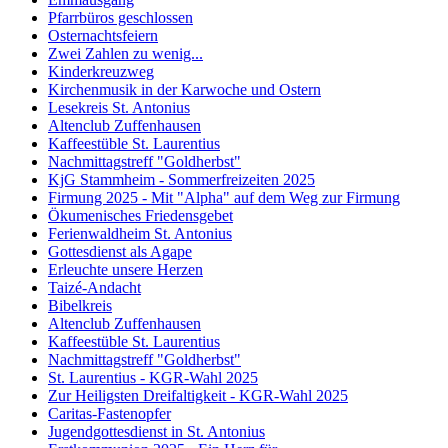
Pfarrbüros geschlossen
Osternachtsfeiern
Zwei Zahlen zu wenig...
Kinderkreuzweg
Kirchenmusik in der Karwoche und Ostern
Lesekreis St. Antonius
Altenclub Zuffenhausen
Kaffeestüble St. Laurentius
Nachmittagstreff "Goldherbst"
KjG Stammheim - Sommerfreizeiten 2025
Firmung 2025 - Mit "Alpha" auf dem Weg zur Firmung
Ökumenisches Friedensgebet
Ferienwaldheim St. Antonius
Gottesdienst als Agape
Erleuchte unsere Herzen
Taizé-Andacht
Bibelkreis
Altenclub Zuffenhausen
Kaffeestüble St. Laurentius
Nachmittagstreff "Goldherbst"
St. Laurentius - KGR-Wahl 2025
Zur Heiligsten Dreifaltigkeit - KGR-Wahl 2025
Caritas-Fastenopfer
Jugendgottesdienst in St. Antonius