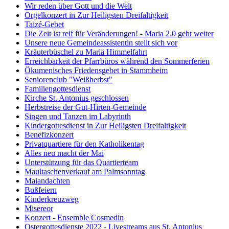
Wir reden über Gott und die Welt
Orgelkonzert in Zur Heiligsten Dreifaltigkeit
Taizé-Gebet
Die Zeit ist reif für Veränderungen! - Maria 2.0 geht weiter
Unsere neue Gemeindeassistentin stellt sich vor
Kräuterbüschel zu Mariä Himmelfahrt
Erreichbarkeit der Pfarrbüros während den Sommerferien
Ökumenisches Friedensgebet in Stammheim
Seniorenclub "Weißherbst"
Familiengottesdienst
Kirche St. Antonius geschlossen
Herbstreise der Gut-Hirten-Gemeinde
Singen und Tanzen im Labyrinth
Kindergottesdienst in Zur Heiligsten Dreifaltigkeit
Benefizkonzert
Privatquartiere für den Katholikentag
Alles neu macht der Mai
Unterstützung für das Quartierteam
Maultaschenverkauf am Palmsonntag
Maiandachten
Bußfeiern
Kinderkreuzweg
Misereor
Konzert - Ensemble Cosmedin
Ostergottesdienste 2022 - Livestreams aus St. Antonius