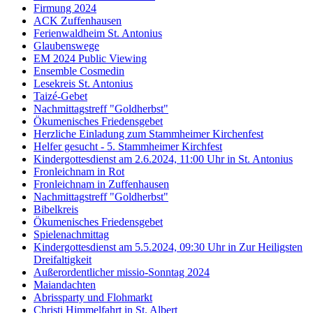
Firmung 2024
ACK Zuffenhausen
Ferienwaldheim St. Antonius
Glaubenswege
EM 2024 Public Viewing
Ensemble Cosmedin
Lesekreis St. Antonius
Taizé-Gebet
Nachmittagstreff "Goldherbst"
Ökumenisches Friedensgebet
Herzliche Einladung zum Stammheimer Kirchenfest
Helfer gesucht - 5. Stammheimer Kirchfest
Kindergottesdienst am 2.6.2024, 11:00 Uhr in St. Antonius
Fronleichnam in Rot
Fronleichnam in Zuffenhausen
Nachmittagstreff "Goldherbst"
Bibelkreis
Ökumenisches Friedensgebet
Spielenachmittag
Kindergottesdienst am 5.5.2024, 09:30 Uhr in Zur Heiligsten
Dreifaltigkeit
Außerordentlicher missio-Sonntag 2024
Maiandachten
Abrissparty und Flohmarkt
Christi Himmelfahrt in St. Albert