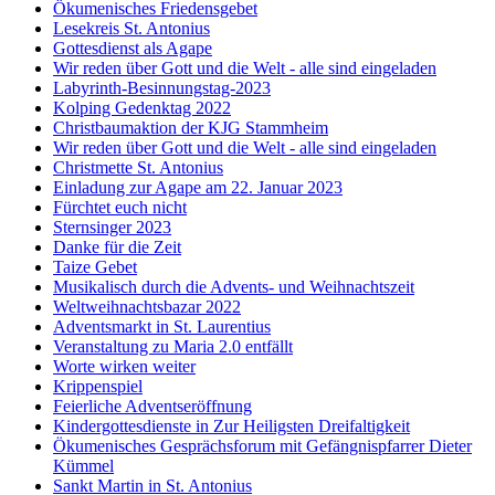
Ökumenisches Friedensgebet
Lesekreis St. Antonius
Gottesdienst als Agape
Wir reden über Gott und die Welt - alle sind eingeladen
Labyrinth-Besinnungstag-2023
Kolping Gedenktag 2022
Christbaumaktion der KJG Stammheim
Wir reden über Gott und die Welt - alle sind eingeladen
Christmette St. Antonius
Einladung zur Agape am 22. Januar 2023
Fürchtet euch nicht
Sternsinger 2023
Danke für die Zeit
Taize Gebet
Musikalisch durch die Advents- und Weihnachtszeit
Weltweihnachtsbazar 2022
Adventsmarkt in St. Laurentius
Veranstaltung zu Maria 2.0 entfällt
Worte wirken weiter
Krippenspiel
Feierliche Adventseröffnung
Kindergottesdienste in Zur Heiligsten Dreifaltigkeit
Ökumenisches Gesprächsforum mit Gefängnispfarrer Dieter
Kümmel
Sankt Martin in St. Antonius