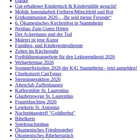
Danke
Gut erhaltener Kindertisch & Kinderstühle gesucht!
Mobile Jugendarbeit Freiberg/Mönchfeld und Rot
Erstkommunion 2026 - „Ihr seid meine Freunde“
6. Ökumenisches Kirchenfest in Stammheim
Neubau Zum Guten Hirten
Der Ackermann und der Tod
Malerei ist jene Kunst
Familien- und Kindergottesdienste
Zeiten im Kirchenjahr
Fortbildungsangebote für den Lektorendienst 2026
Weltgebetstag 2026
Sommerfreizeiten 2026 der KjG Stammheim - jetzt anmelden!
Chorkonzert CanTonus
Sternsingeraktion 2026
Altenclub Zuffenhausen
Kaffeestüble St. Laurentius
Glaubenswege St. Laurentius
Frauenfasching 2026
Lesekreis St. Antonius
Nachmittagstreff "Goldherbst"
Bibelkreis
Spielenachmittag
Ökumenisches Friedensgebet
Ökumenisches Bibelgespräch