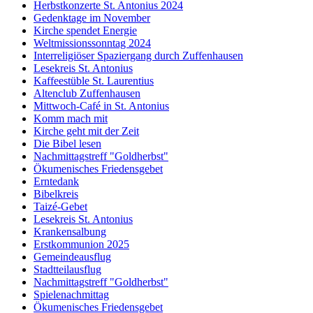
Herbstkonzerte St. Antonius 2024
Gedenktage im November
Kirche spendet Energie
Weltmissionssonntag 2024
Interreligiöser Spaziergang durch Zuffenhausen
Lesekreis St. Antonius
Kaffeestüble St. Laurentius
Altenclub Zuffenhausen
Mittwoch-Café in St. Antonius
Komm mach mit
Kirche geht mit der Zeit
Die Bibel lesen
Nachmittagstreff "Goldherbst"
Ökumenisches Friedensgebet
Erntedank
Bibelkreis
Taizé-Gebet
Lesekreis St. Antonius
Krankensalbung
Erstkommunion 2025
Gemeindeausflug
Stadtteilausflug
Nachmittagstreff "Goldherbst"
Spielenachmittag
Ökumenisches Friedensgebet