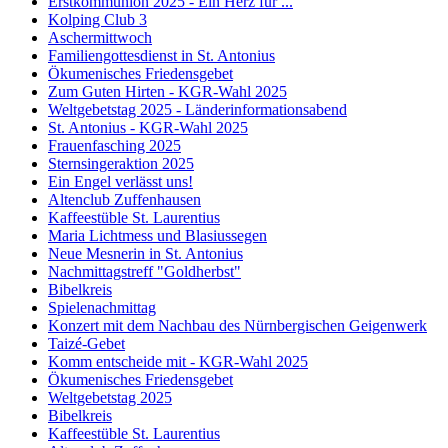
Erstkommunion 2025 - Ein Herz für ...
Kolping Club 3
Aschermittwoch
Familiengottesdienst in St. Antonius
Ökumenisches Friedensgebet
Zum Guten Hirten - KGR-Wahl 2025
Weltgebetstag 2025 - Länderinformationsabend
St. Antonius - KGR-Wahl 2025
Frauenfasching 2025
Sternsingeraktion 2025
Ein Engel verlässt uns!
Altenclub Zuffenhausen
Kaffeestüble St. Laurentius
Maria Lichtmess und Blasiussegen
Neue Mesnerin in St. Antonius
Nachmittagstreff "Goldherbst"
Bibelkreis
Spielenachmittag
Konzert mit dem Nachbau des Nürnbergischen Geigenwerk
Taizé-Gebet
Komm entscheide mit - KGR-Wahl 2025
Ökumenisches Friedensgebet
Weltgebetstag 2025
Bibelkreis
Kaffeestüble St. Laurentius