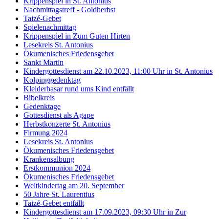
Krippenspiel in St. Antonius
Nachmittagstreff - Goldherbst
Taizé-Gebet
Spielenachmittag
Krippenspiel in Zum Guten Hirten
Lesekreis St. Antonius
Ökumenisches Friedensgebet
Sankt Martin
Kindergottesdienst am 22.10.2023, 11:00 Uhr in St. Antonius
Kolpinggedenktag
Kleiderbasar rund ums Kind entfällt
Bibelkreis
Gedenktage
Gottesdienst als Agape
Herbstkonzerte St. Antonius
Firmung 2024
Lesekreis St. Antonius
Ökumenisches Friedensgebet
Krankensalbung
Erstkommunion 2024
Ökumenisches Friedensgebet
Weltkindertag am 20. September
50 Jahre St. Laurentius
Taizé-Gebet entfällt
Kindergottesdienst am 17.09.2023, 09:30 Uhr in Zur