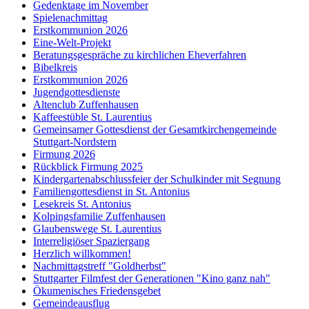
Gedenktage im November
Spielenachmittag
Erstkommunion 2026
Eine-Welt-Projekt
Beratungsgespräche zu kirchlichen Eheverfahren
Bibelkreis
Erstkommunion 2026
Jugendgottesdienste
Altenclub Zuffenhausen
Kaffeestüble St. Laurentius
Gemeinsamer Gottesdienst der Gesamtkirchengemeinde
Stuttgart-Nordstern
Firmung 2026
Rückblick Firmung 2025
Kindergartenabschlussfeier der Schulkinder mit Segnung
Familiengottesdienst in St. Antonius
Lesekreis St. Antonius
Kolpingsfamilie Zuffenhausen
Glaubenswege St. Laurentius
Interreligiöser Spaziergang
Herzlich willkommen!
Nachmittagstreff "Goldherbst"
Stuttgarter Filmfest der Generationen "Kino ganz nah"
Ökumenisches Friedensgebet
Gemeindeausflug