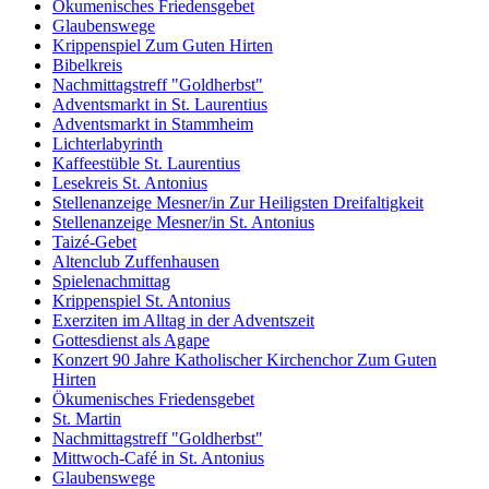
Ökumenisches Friedensgebet
Glaubenswege
Krippenspiel Zum Guten Hirten
Bibelkreis
Nachmittagstreff "Goldherbst"
Adventsmarkt in St. Laurentius
Adventsmarkt in Stammheim
Lichterlabyrinth
Kaffeestüble St. Laurentius
Lesekreis St. Antonius
Stellenanzeige Mesner/in Zur Heiligsten Dreifaltigkeit
Stellenanzeige Mesner/in St. Antonius
Taizé-Gebet
Altenclub Zuffenhausen
Spielenachmittag
Krippenspiel St. Antonius
Exerziten im Alltag in der Adventszeit
Gottesdienst als Agape
Konzert 90 Jahre Katholischer Kirchenchor Zum Guten
Hirten
Ökumenisches Friedensgebet
St. Martin
Nachmittagstreff "Goldherbst"
Mittwoch-Café in St. Antonius
Glaubenswege