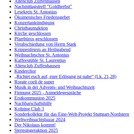
Altenclub Zuffenhausen
Nachmittagstreff "Goldherbst"
Lesekreis St. Antonius
Ökumenisches Friedensgebet
Konzertankündigung
Christbaumaktion
Kirche geschlossen
Pfarrbüros geschlossen
Verabschiedung von Herrn Stark
Krippenfeiern an Heiligabend
Weihnachtschor St. Antonius
Kaffeestüble St. Laurentius
Altenclub Zuffenhausen
Kinderchor
„Richtet euch auf, eure Erlösung ist nahe“ (Lk. 21,28)
Rorate coeli de super
Musik in der Advents- und Weihnachtszeit
Firmung 2025 - Anmeldegespräche
Erstkommunion 2025
Nachbarschaftshilfe
Kolping Club 3
Sonderkollekte für das Eine-Welt-Projekt Stuttgart-Nordstern
Weltweihnachtsbazar 2024
Der Nikolaus kommt!
Sternsingeraktion 2025