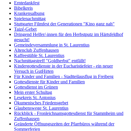
Erntedankfest
Bibelkreis
Krankensalbung
Spielenachmittag
Stuttgarter Filmfest der Generationen "Kino ganz nah"
Taizé-Gebet
Dringend Helfer/-innen für den Herbstputz im Härtsfeldhof
gesucht!
Gemeindeversammlung in St. Laurentius
Altenclub Zuffenhausen
Kaffeestüble St. Laurentius
Nachmittagstreff "Goldherbst" entfällt!
Kindergottesdienste in der Eucharistiefeier - ein neuer
Versuch in GutHirten
Für Kinder und Familien - Stadtteilausflug in Freiberg
Gottesdienste für Kinder und Familien
Gottesdienst im Grünen
Mein erster Schultag
Lesekreis St. Antonius
Ökumenisches Friedensgebet
Glaubenswege St. Laurentius
Rückblick - Fronleichnamsgottesdienst für Stammheim und
Zuffenhausen
Geänderte Öffnungszeiten der Pfarrbüros während der
Sommerferien