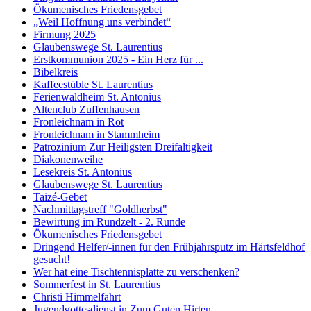
Ökumenisches Friedensgebet
„Weil Hoffnung uns verbindet“
Firmung 2025
Glaubenswege St. Laurentius
Erstkommunion 2025 - Ein Herz für ...
Bibelkreis
Kaffeestüble St. Laurentius
Ferienwaldheim St. Antonius
Altenclub Zuffenhausen
Fronleichnam in Rot
Fronleichnam in Stammheim
Patrozinium Zur Heiligsten Dreifaltigkeit
Diakonenweihe
Lesekreis St. Antonius
Glaubenswege St. Laurentius
Taizé-Gebet
Nachmittagstreff "Goldherbst"
Bewirtung im Rundzelt - 2. Runde
Ökumenisches Friedensgebet
Dringend Helfer/-innen für den Frühjahrsputz im Härtsfeldhof
gesucht!
Wer hat eine Tischtennisplatte zu verschenken?
Sommerfest in St. Laurentius
Christi Himmelfahrt
Jugendgottesdienst in Zum Guten Hirten