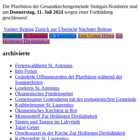
Die Pfarrbüros der Gesamtkirchengemeinde Stuttgart-Nordstern sind
am
Donnerstag, 11. Juli 2024
wegen einer Fortbildung
geschlossen!
Voriger Beitrag
Zurück zur Übersicht
Nächster Beitrag
Nordstern
St. Antonius
St. Laurentius
Zum Guten Hirten
Zur
Heiligsten Dreifaltigkeit
archivierte
Ferienwaldheim St. Antonius
Info Ferien
Geänderte Öffnungszeiten der Pfarrbüros während der
Sommerferien
Lesekreis St. Antonius
Ökumenisches Friedensgebet
Gemeinsamer Gottesdienst mit der portugiesischen Gemeinde
Krabbelgruppe St. Laurentius
Ökumenisches Kirchfest in Rot
Montagstreff Zur Heiligsten Dreifaltigkeit
Singen und Tanzen im Labyrinth
Taizé-Gebet
Orgelkonzert in der Kirche Zur Heiligsten Dreifaltigkeit
Kaffeestüble St. Laurentius