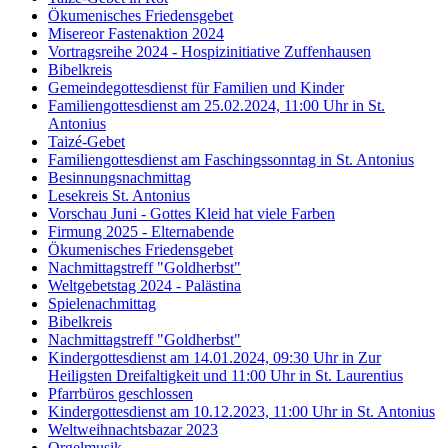
Ökumenisches Friedensgebet
Misereor Fastenaktion 2024
Vortragsreihe 2024 - Hospizinitiative Zuffenhausen
Bibelkreis
Gemeindegottesdienst für Familien und Kinder
Familiengottesdienst am 25.02.2024, 11:00 Uhr in St.
Antonius
Taizé-Gebet
Familiengottesdienst am Faschingssonntag in St. Antonius
Besinnungsnachmittag
Lesekreis St. Antonius
Vorschau Juni - Gottes Kleid hat viele Farben
Firmung 2025 - Elternabende
Ökumenisches Friedensgebet
Nachmittagstreff "Goldherbst"
Weltgebetstag 2024 - Palästina
Spielenachmittag
Bibelkreis
Nachmittagstreff "Goldherbst"
Kindergottesdienst am 14.01.2024, 09:30 Uhr in Zur
Heiligsten Dreifaltigkeit und 11:00 Uhr in St. Laurentius
Pfarrbüros geschlossen
Kindergottesdienst am 10.12.2023, 11:00 Uhr in St. Antonius
Weltweihnachtsbazar 2023
Orgelmusik