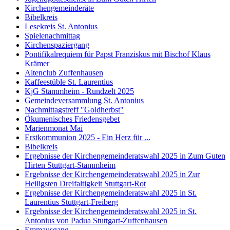
Kirchengemeinderäte
Bibelkreis
Lesekreis St. Antonius
Spielenachmittag
Kirchenspaziergang
Pontifikalrequiem für Papst Franziskus mit Bischof Klaus
Krämer
Altenclub Zuffenhausen
Kaffeestüble St. Laurentius
KjG Stammheim - Rundzelt 2025
Gemeindeversammlung St. Antonius
Nachmittagstreff "Goldherbst"
Ökumenisches Friedensgebet
Marienmonat Mai
Erstkommunion 2025 - Ein Herz für ...
Bibelkreis
Ergebnisse der Kirchengemeinderatswahl 2025 in Zum Guten
Hirten Stuttgart-Stammheim
Ergebnisse der Kirchengemeinderatswahl 2025 in Zur
Heiligsten Dreifaltigkeit Stuttgart-Rot
Ergebnisse der Kirchengemeinderatswahl 2025 in St.
Laurentius Stuttgart-Freiberg
Ergebnisse der Kirchengemeinderatswahl 2025 in St.
Antonius von Padua Stuttgart-Zuffenhausen
Emmausgang