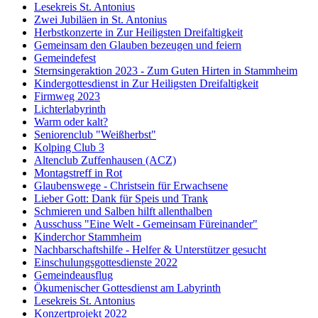
Lesekreis St. Antonius
Zwei Jubiläen in St. Antonius
Herbstkonzerte in Zur Heiligsten Dreifaltigkeit
Gemeinsam den Glauben bezeugen und feiern
Gemeindefest
Sternsingeraktion 2023 - Zum Guten Hirten in Stammheim
Kindergottesdienst in Zur Heiligsten Dreifaltigkeit
Firmweg 2023
Lichterlabyrinth
Warm oder kalt?
Seniorenclub "Weißherbst"
Kolping Club 3
Altenclub Zuffenhausen (ACZ)
Montagstreff in Rot
Glaubenswege - Christsein für Erwachsene
Lieber Gott: Dank für Speis und Trank
Schmieren und Salben hilft allenthalben
Ausschuss "Eine Welt - Gemeinsam Füreinander"
Kinderchor Stammheim
Nachbarschaftshilfe - Helfer & Unterstützer gesucht
Einschulungsgottesdienste 2022
Gemeindeausflug
Ökumenischer Gottesdienst am Labyrinth
Lesekreis St. Antonius
Konzertprojekt 2022