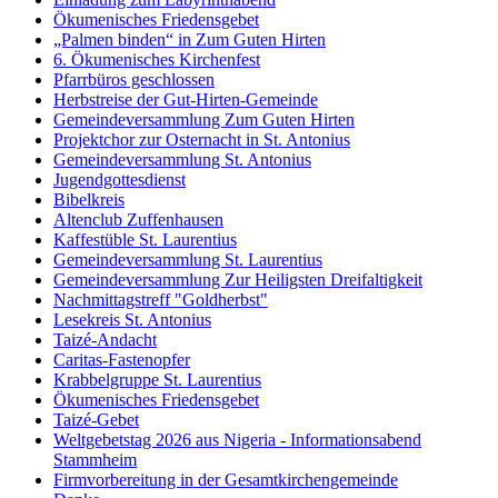
Ökumenisches Friedensgebet
„Palmen binden“ in Zum Guten Hirten
6. Ökumenisches Kirchenfest
Pfarrbüros geschlossen
Herbstreise der Gut-Hirten-Gemeinde
Gemeindeversammlung Zum Guten Hirten
Projektchor zur Osternacht in St. Antonius
Gemeindeversammlung St. Antonius
Jugendgottesdienst
Bibelkreis
Altenclub Zuffenhausen
Kaffestüble St. Laurentius
Gemeindeversammlung St. Laurentius
Gemeindeversammlung Zur Heiligsten Dreifaltigkeit
Nachmittagstreff "Goldherbst"
Lesekreis St. Antonius
Taizé-Andacht
Caritas-Fastenopfer
Krabbelgruppe St. Laurentius
Ökumenisches Friedensgebet
Taizé-Gebet
Weltgebetstag 2026 aus Nigeria - Informationsabend
Stammheim
Firmvorbereitung in der Gesamtkirchengemeinde