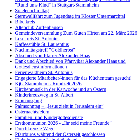
"Rund ums Kind" in Stuttgart-Stammheim
Spielenachmittag
Sternwallfahrt zum Jugendtag im Kloster Untermarchtal
Bibelkreis
Altenclub Zuffenhausen
Gemeindeversammlung Zum Guten Hirten am 22. März 2026
Lesekreis St. Antonius
Kaffeestüble St. Laurentius
Nachmittagstreff "Goldherbst"
Abschied von Pfarrer Alexander Haas
Dank und Abschied von Pfarrvikar Alexander Haas und
Gottesdienstinformationen
Ferienwaldheim St. Antonius
Engagierte Mitarbeiter/-innen für das Küchenteam gesucht!
KjG Stammheim - Rundzelt 2026
Kirchenmusik in der Karwoche und an Ostern
Kinderkreuzweg in St. Albert
Emmausgang
Palmsonntag – „Jesus zieht in Jerusalem ein“
Osternachtsfeiern
Familien- und Kindergottesdienste
Erstkommunion 2026 - „Ihr seid meine Freunde“
Durchkreuzte Wege
Pfarrbüros während der Osterzeit geschlossen
Einladung zum Labyrinthabend