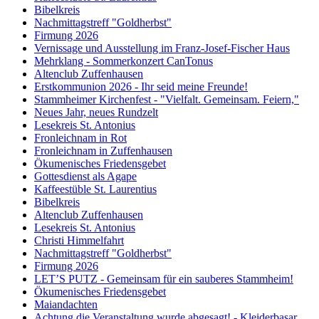
Bibelkreis
Nachmittagstreff "Goldherbst"
Firmung 2026
Vernissage und Ausstellung im Franz-Josef-Fischer Haus
Mehrklang - Sommerkonzert CanTonus
Altenclub Zuffenhausen
Erstkommunion 2026 - Ihr seid meine Freunde!
Stammheimer Kirchenfest - "Vielfalt. Gemeinsam. Feiern,"
Neues Jahr, neues Rundzelt
Lesekreis St. Antonius
Fronleichnam in Rot
Fronleichnam in Zuffenhausen
Ökumenisches Friedensgebet
Gottesdienst als Agape
Kaffeestüble St. Laurentius
Bibelkreis
Altenclub Zuffenhausen
Lesekreis St. Antonius
Christi Himmelfahrt
Nachmittagstreff "Goldherbst"
Firmung 2026
LET’S PUTZ - Gemeinsam für ein sauberes Stammheim!
Ökumenisches Friedensgebet
Maiandachten
Achtung die Veranstaltung wurde abgesagt! - Kleiderbasar