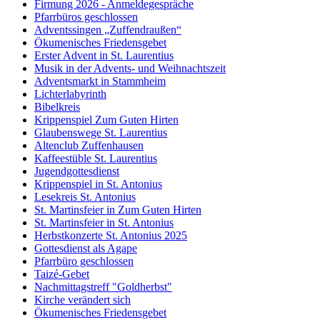
Firmung 2026 - Anmeldegespräche
Pfarrbüros geschlossen
Adventssingen „Zuffendraußen“
Ökumenisches Friedensgebet
Erster Advent in St. Laurentius
Musik in der Advents- und Weihnachtszeit
Adventsmarkt in Stammheim
Lichterlabyrinth
Bibelkreis
Krippenspiel Zum Guten Hirten
Glaubenswege St. Laurentius
Altenclub Zuffenhausen
Kaffeestüble St. Laurentius
Jugendgottesdienst
Krippenspiel in St. Antonius
Lesekreis St. Antonius
St. Martinsfeier in Zum Guten Hirten
St. Martinsfeier in St. Antonius
Herbstkonzerte St. Antonius 2025
Gottesdienst als Agape
Pfarrbüro geschlossen
Taizé-Gebet
Nachmittagstreff "Goldherbst"
Kirche verändert sich
Ökumenisches Friedensgebet