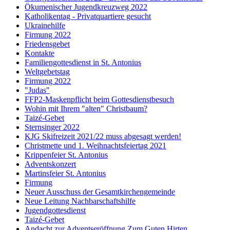
Ökumenischer Jugendkreuzweg 2022
Katholikentag - Privatquartiere gesucht
Ukrainehilfe
Firmung 2022
Friedensgebet
Kontakte
Familiengottesdienst in St. Antonius
Weltgebetstag
Firmung 2022
"Judas"
FFP2-Maskenpflicht beim Gottesdienstbesuch
Wohin mit Ihrem "alten" Christbaum?
Taizé-Gebet
Sternsinger 2022
KJG Skifreizeit 2021/22 muss abgesagt werden!
Christmette und 1. Weihnachtsfeiertag 2021
Krippenfeier St. Antonius
Adventskonzert
Martinsfeier St. Antonius
Firmung
Neuer Ausschuss der Gesamtkirchengemeinde
Neue Leitung Nachbarschaftshilfe
Jugendgottesdienst
Taizé-Gebet
Andacht zur Adventseröffnung Zum Guten Hirten