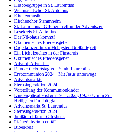
Krabbelgruppe in St. Laurentius
Weihnachtschor St. Antonius
Kirchenmusik
Kirchenchor Stammheim
St. Laurentius - Offener Treff in der Adventszeit
Lesekreis St. Antonius
Der Nikolaus kommt!
Ökumenisches Friedensgebet
Orgelkonzert in zur Heiligsten Dreifaltigkeit
Ein Licht leuchtet in der Finsternis
Ökumenisches Friedensgebet
Advent, Advent ...
Runder Geburtstag von Sankt Laurentius
Erstkommunion 2024 - Mit Jesus unterwegs
Adventsmärkte
Sternsingeraktion 2024
Vorstellung der Kommunionkinder
Kindergottesdienst am 19.11.2023, 09:30 Uhr in Zur
Heiligsten Dreifaltigkeit
Adventsmarkt St. Laurentius
Sternsingeraktion 2024
Jubiläum Pfarrer Griesbeck
Lichterlabyrinth entfällt
Bibelkreis