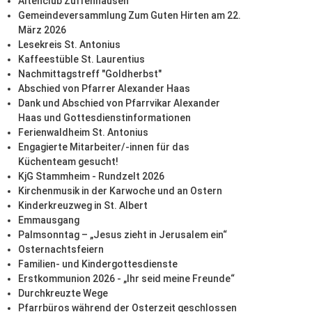
Altenclub Zuffenhausen
Gemeindeversammlung Zum Guten Hirten am 22.
März 2026
Lesekreis St. Antonius
Kaffeestüble St. Laurentius
Nachmittagstreff "Goldherbst"
Abschied von Pfarrer Alexander Haas
Dank und Abschied von Pfarrvikar Alexander
Haas und Gottesdienstinformationen
Ferienwaldheim St. Antonius
Engagierte Mitarbeiter/-innen für das
Küchenteam gesucht!
KjG Stammheim - Rundzelt 2026
Kirchenmusik in der Karwoche und an Ostern
Kinderkreuzweg in St. Albert
Emmausgang
Palmsonntag – „Jesus zieht in Jerusalem ein“
Osternachtsfeiern
Familien- und Kindergottesdienste
Erstkommunion 2026 - „Ihr seid meine Freunde“
Durchkreuzte Wege
Pfarrbüros während der Osterzeit geschlossen