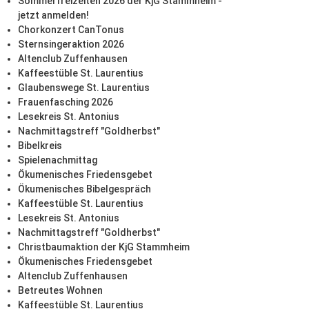
Sommerfreizeiten 2026 der KjG Stammheim -
jetzt anmelden!
Chorkonzert CanTonus
Sternsingeraktion 2026
Altenclub Zuffenhausen
Kaffeestüble St. Laurentius
Glaubenswege St. Laurentius
Frauenfasching 2026
Lesekreis St. Antonius
Nachmittagstreff "Goldherbst"
Bibelkreis
Spielenachmittag
Ökumenisches Friedensgebet
Ökumenisches Bibelgespräch
Kaffeestüble St. Laurentius
Lesekreis St. Antonius
Nachmittagstreff "Goldherbst"
Christbaumaktion der KjG Stammheim
Ökumenisches Friedensgebet
Altenclub Zuffenhausen
Betreutes Wohnen
Kaffeestüble St. Laurentius