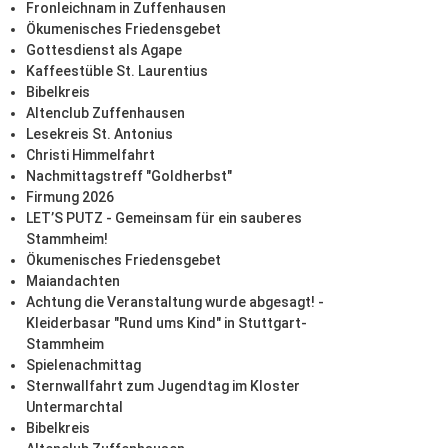
Fronleichnam in Zuffenhausen
Ökumenisches Friedensgebet
Gottesdienst als Agape
Kaffeestüble St. Laurentius
Bibelkreis
Altenclub Zuffenhausen
Lesekreis St. Antonius
Christi Himmelfahrt
Nachmittagstreff "Goldherbst"
Firmung 2026
LET’S PUTZ - Gemeinsam für ein sauberes
Stammheim!
Ökumenisches Friedensgebet
Maiandachten
Achtung die Veranstaltung wurde abgesagt! -
Kleiderbasar "Rund ums Kind" in Stuttgart-
Stammheim
Spielenachmittag
Sternwallfahrt zum Jugendtag im Kloster
Untermarchtal
Bibelkreis