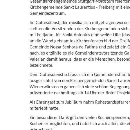
Gesamtkirchengemeinde
Stuttgart-Nordstern
feierte
Kirchengemeinde Sankt Laurentius - Freiberg mit ei
Gemeindezentrum.
Im Gottesdienst, der musikalisch mitgetragen wurde
stellten die Vorsitzenden der Kirchengemeinden sic
mit Felljacke, für Sankt Antonius eine weiße Lilie (das
an die Wand gebeamtes Kirchenfensterbild der Dreifal
Gemeinde Nossa Senhora de Fatima und zuletzt ein Ge
nach, so erzählte es die Gemeinderatsvorsitzende Gab
Valerian damit heraus, dass er die Menschen, besond
bezeichnete.
Dem Gottesdienst schloss sich ein Gemeindefest im
ausgerichtet von den Kirchengemeinden Sankt Lauren
Wienerwürsten ergaben sich viele schöne Begegnun
präsentierte nachmittags ab 14 Uhr der Roter Projek
Als Ehrengast zum Jubiläum nahm Ruhestandspfarrer 
miterlebt hatte.
Ein besonderer Dank gilt den vielen Kuchenspendern,
Kuchen ermöglichten, und natürlich auch allen, die 