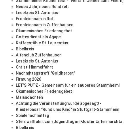
Stammheimer Kirchenfest - "Vielfalt. Gemeinsam. Feiern,"
Neues Jahr, neues Rundzelt
Lesekreis St. Antonius
Fronleichnam in Rot
Fronleichnam in Zuffenhausen
Ökumenisches Friedensgebet
Gottesdienst als Agape
Kaffeestüble St. Laurentius
Bibelkreis
Altenclub Zuffenhausen
Lesekreis St. Antonius
Christi Himmelfahrt
Nachmittagstreff "Goldherbst"
Firmung 2026
LET’S PUTZ - Gemeinsam für ein sauberes Stammheim!
Ökumenisches Friedensgebet
Maiandachten
Achtung die Veranstaltung wurde abgesagt! -
Kleiderbasar "Rund ums Kind" in Stuttgart-Stammheim
Spielenachmittag
Sternwallfahrt zum Jugendtag im Kloster Untermarchtal
Bibelkreis