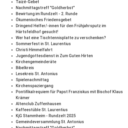
Taizé-Gebet
Nachmittagstreff "Goldherbst"
Bewirtung im Rundzelt - 2. Runde
Ökumenisches Friedensgebet
Dringend Helfer/-innen für den Frühjahrsputz im
Härtsfeldhof gesucht!
Wer hat eine Tischtennisplatte zu verschenken?
Sommerfest in St. Laurentius
Christi Himmelfahrt
Jugendgottesdienst in Zum Guten Hirten
Kirchengemeinderäte
Bibelkreis
Lesekreis St. Antonius
Spielenachmittag
Kirchenspaziergang
Pontifikalrequiem für Papst Franziskus mit Bischof Klaus
Krämer
Altenclub Zuffenhausen
Kaffeestüble St. Laurentius
KjG Stammheim - Rundzelt 2025
Gemeindeversammlung St. Antonius
Nachmittagstreff "Goldherbst"