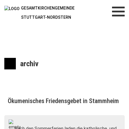
GESAMTKIRCHENGEMEINDE
Toggl
navig
STUTTGART-NORDSTERN
archiv
Ökumenisches Friedensgebet in Stammheim
Nach den Sommerferien laden die katholische und