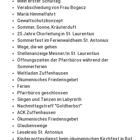
Mein erster Schultag
Verabschiedung von Frau Bogacz
Mariä Himmelfahrt
Gewaltschutzkonzept
Sommer, Sonne, Kräuterduft
25 Jahre Chorleitung in St. Laurentius
Sommerfest im Ferienwaldheim St. Antonius
Wege, die wir gehen
Stellenanzeige Mesner/in St. Laurentius
Öffnungszeiten der Pfarrbüros während der
Sommerferien
Weltladen Zuffenhausen
Ökumenisches Friedensgebet
Ferien
Pfarrbüros geschlossen
Singen und Tanzen im Labyrinth
Nachmittagstreff "Goldherbst"
ACK Zuffenhausen
Ökumenisches Friedensgebet
Glaubenswege
Lesekreis St. Antonius
Kindergottesdienst beim ökumenischen Kirchfest in Rot