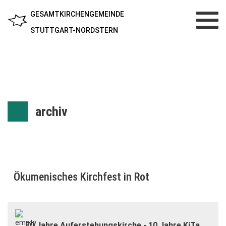
GESAMTKIRCHENGEMEINDE
Toggl
navig
STUTTGART-NORDSTERN
archiv
Ökumenisches Kirchfest in Rot
70 Jahre Auferstehungskirche - 10 Jahre KiTa