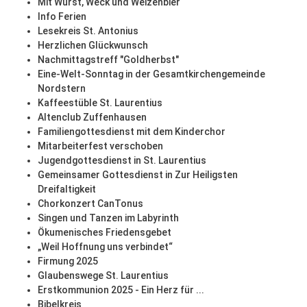
Mit Wurst, Weck und Weizenbier
Info Ferien
Lesekreis St. Antonius
Herzlichen Glückwunsch
Nachmittagstreff "Goldherbst"
Eine-Welt-Sonntag in der Gesamtkirchengemeinde
Nordstern
Kaffeestüble St. Laurentius
Altenclub Zuffenhausen
Familiengottesdienst mit dem Kinderchor
Mitarbeiterfest verschoben
Jugendgottesdienst in St. Laurentius
Gemeinsamer Gottesdienst in Zur Heiligsten
Dreifaltigkeit
Chorkonzert CanTonus
Singen und Tanzen im Labyrinth
Ökumenisches Friedensgebet
„Weil Hoffnung uns verbindet“
Firmung 2025
Glaubenswege St. Laurentius
Erstkommunion 2025 - Ein Herz für ...
Bibelkreis