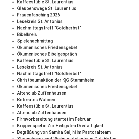
Kaffeestüble St. Laurentius
Glaubenswege St. Laurentius
Frauenfasching 2026
Lesekreis St. Antonius
Nachmittagstreff "Goldherbst"
Bibelkreis
Spielenachmittag
Ökumenisches Friedensgebet
Ökumenisches Bibelgespräch
Kaffeestüble St. Laurentius
Lesekreis St. Antonius
Nachmittagstreff "Goldherbst"
Christbaumaktion der KjG Stammheim
Ökumenisches Friedensgebet
Altenclub Zuffenhausen
Betreutes Wohnen
Kaffeestüble St. Laurentius
Altenclub Zuffenhausen
Firmvorbereitung startet im Februar
Krippenspiel in Zur Heiligsten Dreifaltigkeit
Begrüßung von Samira Saljihi im Pastoralteam
Stammheim singt Weihnachtslieder in Gut-Hirten