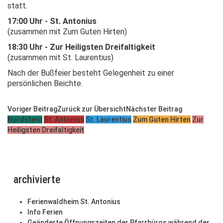
statt.
17:00 Uhr - St. Antonius
(zusammen mit Zum Guten Hirten)
18:30 Uhr - Zur Heiligsten Dreifaltigkeit
(zusammen mit St. Laurentius)
Nach der Bußfeier besteht Gelegenheit zu einer
persönlichen Beichte.
Voriger Beitrag
Zurück zur Übersicht
Nächster Beitrag
Nordstern
St. Antonius
St. Laurentius
Zum Guten Hirten
Zur
Heiligsten Dreifaltigkeit
archivierte
Ferienwaldheim St. Antonius
Info Ferien
Geänderte Öffnungszeiten der Pfarrbüros während der