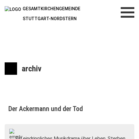
GESAMTKIRCHENGEMEINDE
Toggl
navig
STUTTGART-NORDSTERN
archiv
Der Ackermann und der Tod
Ein eindringliches Musikdrama über Leben, Sterben