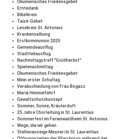
Ökumenisches Friedensgebet
Erntedank
Bibelkreis
Taizé-Gebet
Lesekreis St. Antonius
Krankensalbung
Erstkommunion 2025
Gemeindeausflug
Stadtteilausflug
Nachmittagstreff "Goldherbst"
Spielenachmittag
Ökumenisches Friedensgebet
Mein erster Schultag
Verabschiedung von Frau Bogacz
Mariä Himmelfahrt
Gewaltschutzkonzept
Sommer, Sonne, Kräuterduft
25 Jahre Chorleitung in St. Laurentius
Sommerfest im Ferienwaldheim St. Antonius
Wege, die wir gehen
Stellenanzeige Mesner/in St. Laurentius
Öffnungszeiten der Pfarrbüros während der