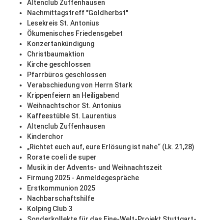
Altenclub Zuffenhausen
Nachmittagstreff "Goldherbst"
Lesekreis St. Antonius
Ökumenisches Friedensgebet
Konzertankündigung
Christbaumaktion
Kirche geschlossen
Pfarrbüros geschlossen
Verabschiedung von Herrn Stark
Krippenfeiern an Heiligabend
Weihnachtschor St. Antonius
Kaffeestüble St. Laurentius
Altenclub Zuffenhausen
Kinderchor
„Richtet euch auf, eure Erlösung ist nahe“ (Lk. 21,28)
Rorate coeli de super
Musik in der Advents- und Weihnachtszeit
Firmung 2025 - Anmeldegespräche
Erstkommunion 2025
Nachbarschaftshilfe
Kolping Club 3
Sonderkollekte für das Eine-Welt-Projekt Stuttgart-