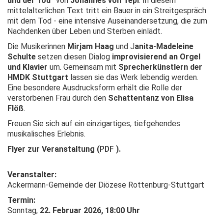
und der Tod“
von
Johannes von Tepl
. In diesem
mittelalterlichen Text tritt ein Bauer in ein Streitgespräch
mit dem Tod - eine intensive Auseinandersetzung, die zum
Nachdenken über Leben und Sterben einlädt.
Die Musikerinnen
Mirjam Haag
und J
anita-Madeleine
Schulte
setzen diesen Dialog
improvisierend an Orgel
und Klavier
um. Gemeinsam mit
Sprecherkünstlern der
HMDK Stuttgart
lassen sie das Werk lebendig werden.
Eine besondere Ausdrucksform erhält die Rolle der
verstorbenen Frau durch den
Schattentanz von Elisa
Flöß
.
Freuen Sie sich auf ein einzigartiges, tiefgehendes
musikalisches Erlebnis.
Flyer zur Veranstaltung (
PDF
).
Veranstalter:
Ackermann-Gemeinde der Diözese Rottenburg-Stuttgart
Termin:
Sonntag,
22. Februar 2026, 18:00 Uhr