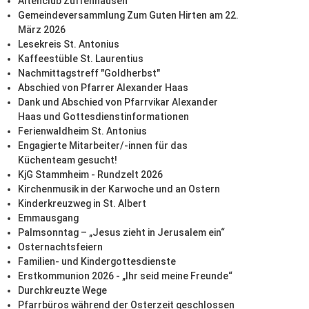
Altenclub Zuffenhausen
Gemeindeversammlung Zum Guten Hirten am 22.
März 2026
Lesekreis St. Antonius
Kaffeestüble St. Laurentius
Nachmittagstreff "Goldherbst"
Abschied von Pfarrer Alexander Haas
Dank und Abschied von Pfarrvikar Alexander
Haas und Gottesdienstinformationen
Ferienwaldheim St. Antonius
Engagierte Mitarbeiter/-innen für das
Küchenteam gesucht!
KjG Stammheim - Rundzelt 2026
Kirchenmusik in der Karwoche und an Ostern
Kinderkreuzweg in St. Albert
Emmausgang
Palmsonntag – „Jesus zieht in Jerusalem ein“
Osternachtsfeiern
Familien- und Kindergottesdienste
Erstkommunion 2026 - „Ihr seid meine Freunde“
Durchkreuzte Wege
Pfarrbüros während der Osterzeit geschlossen