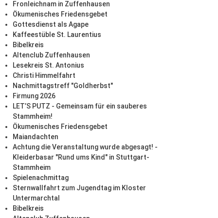
Fronleichnam in Zuffenhausen
Ökumenisches Friedensgebet
Gottesdienst als Agape
Kaffeestüble St. Laurentius
Bibelkreis
Altenclub Zuffenhausen
Lesekreis St. Antonius
Christi Himmelfahrt
Nachmittagstreff "Goldherbst"
Firmung 2026
LET’S PUTZ - Gemeinsam für ein sauberes
Stammheim!
Ökumenisches Friedensgebet
Maiandachten
Achtung die Veranstaltung wurde abgesagt! -
Kleiderbasar "Rund ums Kind" in Stuttgart-
Stammheim
Spielenachmittag
Sternwallfahrt zum Jugendtag im Kloster
Untermarchtal
Bibelkreis