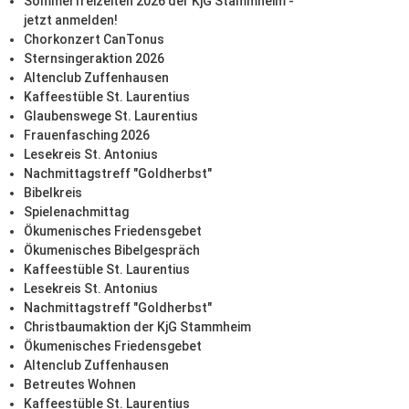
Sommerfreizeiten 2026 der KjG Stammheim -
jetzt anmelden!
Chorkonzert CanTonus
Sternsingeraktion 2026
Altenclub Zuffenhausen
Kaffeestüble St. Laurentius
Glaubenswege St. Laurentius
Frauenfasching 2026
Lesekreis St. Antonius
Nachmittagstreff "Goldherbst"
Bibelkreis
Spielenachmittag
Ökumenisches Friedensgebet
Ökumenisches Bibelgespräch
Kaffeestüble St. Laurentius
Lesekreis St. Antonius
Nachmittagstreff "Goldherbst"
Christbaumaktion der KjG Stammheim
Ökumenisches Friedensgebet
Altenclub Zuffenhausen
Betreutes Wohnen
Kaffeestüble St. Laurentius