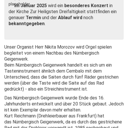
Im Januar 2025
wird ein
besonderes Konzert
in
der Kirche Zur Heiligsten Dreifaltigkeit stattfinden ein
genauer
Termin
und der
Ablauf wird
noch
bekanntgegeben
.
Unser Organist Herr Nikita Morozov wird Orgel spielen
begleitet von einem Nachbau des Nürnbergisch
Geigenwerk.
Beim Nürnbergisch Geigenwerk handelt es sich um ein
Tasteninstrument ähnlich dem Cembalo mit dem
Unterschied, dass die Saiten durch fünf Räder gestrichen
werden (über die Taste wird die Saite auf das Rad
gedrückt) - also ein Streichinstrument ist.
Das Nürnbergisch Geigenwerk wurde Ende des 16.
Jahrhunderts entwickelt und über 20 Stück gebaut. Jedoch
ist kein Exemplar davon mehr erhalten.
Kurt Reichmann (Drehleierbauer aus Frankfurt) hat
das
Nürnbergisch Geigenwerk
, da es durch das gestrichene
Rad mit der Drehleier verwandt ist, 1985 nachgebaut und