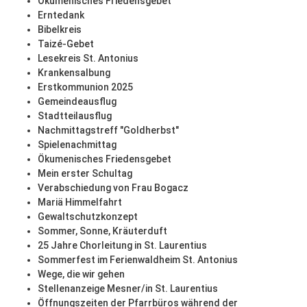
Ökumenisches Friedensgebet
Erntedank
Bibelkreis
Taizé-Gebet
Lesekreis St. Antonius
Krankensalbung
Erstkommunion 2025
Gemeindeausflug
Stadtteilausflug
Nachmittagstreff "Goldherbst"
Spielenachmittag
Ökumenisches Friedensgebet
Mein erster Schultag
Verabschiedung von Frau Bogacz
Mariä Himmelfahrt
Gewaltschutzkonzept
Sommer, Sonne, Kräuterduft
25 Jahre Chorleitung in St. Laurentius
Sommerfest im Ferienwaldheim St. Antonius
Wege, die wir gehen
Stellenanzeige Mesner/in St. Laurentius
Öffnungszeiten der Pfarrbüros während der