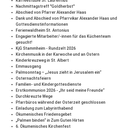
Kaffeestüble St. Laurentius
Nachmittagstreff "Goldherbst"
Abschied von Pfarrer Alexander Haas
Dank und Abschied von Pfarrvikar Alexander Haas und
Gottesdienstinformationen
Ferienwaldheim St. Antonius
Engagierte Mitarbeiter/-innen für das Küchenteam
gesucht!
KjG Stammheim - Rundzelt 2026
Kirchenmusik in der Karwoche und an Ostern
Kinderkreuzweg in St. Albert
Emmausgang
Palmsonntag – „Jesus zieht in Jerusalem ein“
Osternachtsfeiern
Familien- und Kindergottesdienste
Erstkommunion 2026 - „Ihr seid meine Freunde“
Durchkreuzte Wege
Pfarrbüros während der Osterzeit geschlossen
Einladung zum Labyrinthabend
Ökumenisches Friedensgebet
„Palmen binden“ in Zum Guten Hirten
6. Ökumenisches Kirchenfest