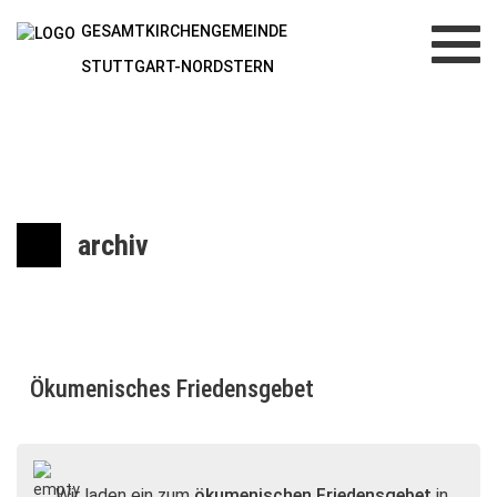
GESAMTKIRCHENGEMEINDE
Toggl
navig
STUTTGART-NORDSTERN
archiv
Ökumenisches Friedensgebet
Wir laden ein zum
ökumenischen Friedensgebet
in