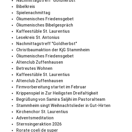
Nachmittagstreff "Goldherbst"
Bibelkreis
Spielenachmittag
Ökumenisches Friedensgebet
Ökumenisches Bibelgespräch
Kaffeestüble St. Laurentius
Lesekreis St. Antonius
Nachmittagstreff "Goldherbst"
Christbaumaktion der KjG Stammheim
Ökumenisches Friedensgebet
Altenclub Zuffenhausen
Betreutes Wohnen
Kaffeestüble St. Laurentius
Altenclub Zuffenhausen
Firmvorbereitung startet im Februar
Krippenspiel in Zur Heiligsten Dreifaltigkeit
Begrüßung von Samira Saljihi im Pastoralteam
Stammheim singt Weihnachtslieder in Gut-Hirten
Kirchenchor St. Laurentius
Adventsmeditation
Sternsingeraktion 2026
Rorate coeli de super