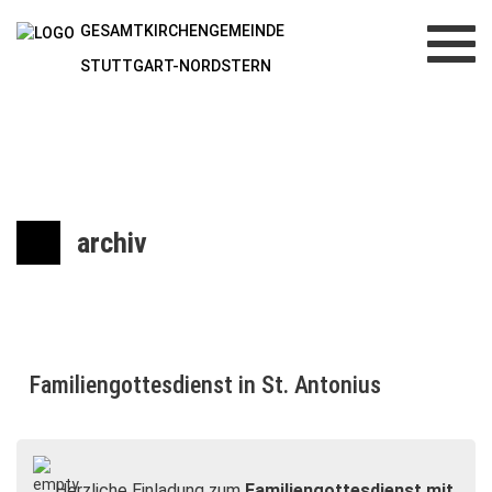
GESAMTKIRCHENGEMEINDE
Toggl
navig
STUTTGART-NORDSTERN
archiv
Familiengottesdienst in St. Antonius
Herzliche Einladung zum
Familiengottesdienst mit