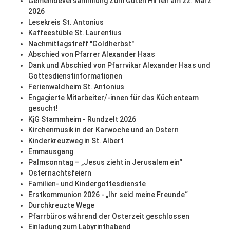
Gemeindeversammlung Zum Guten Hirten am 22. März
2026
Lesekreis St. Antonius
Kaffeestüble St. Laurentius
Nachmittagstreff "Goldherbst"
Abschied von Pfarrer Alexander Haas
Dank und Abschied von Pfarrvikar Alexander Haas und
Gottesdienstinformationen
Ferienwaldheim St. Antonius
Engagierte Mitarbeiter/-innen für das Küchenteam
gesucht!
KjG Stammheim - Rundzelt 2026
Kirchenmusik in der Karwoche und an Ostern
Kinderkreuzweg in St. Albert
Emmausgang
Palmsonntag – „Jesus zieht in Jerusalem ein“
Osternachtsfeiern
Familien- und Kindergottesdienste
Erstkommunion 2026 - „Ihr seid meine Freunde“
Durchkreuzte Wege
Pfarrbüros während der Osterzeit geschlossen
Einladung zum Labyrinthabend