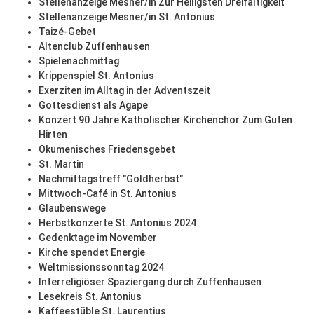
Stellenanzeige Mesner/in Zur Heiligsten Dreifaltigkeit
Stellenanzeige Mesner/in St. Antonius
Taizé-Gebet
Altenclub Zuffenhausen
Spielenachmittag
Krippenspiel St. Antonius
Exerziten im Alltag in der Adventszeit
Gottesdienst als Agape
Konzert 90 Jahre Katholischer Kirchenchor Zum Guten
Hirten
Ökumenisches Friedensgebet
St. Martin
Nachmittagstreff "Goldherbst"
Mittwoch-Café in St. Antonius
Glaubenswege
Herbstkonzerte St. Antonius 2024
Gedenktage im November
Kirche spendet Energie
Weltmissionssonntag 2024
Interreligiöser Spaziergang durch Zuffenhausen
Lesekreis St. Antonius
Kaffeestüble St. Laurentius