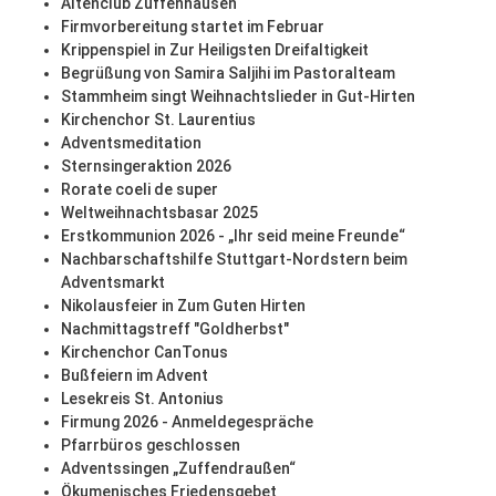
Altenclub Zuffenhausen
Firmvorbereitung startet im Februar
Krippenspiel in Zur Heiligsten Dreifaltigkeit
Begrüßung von Samira Saljihi im Pastoralteam
Stammheim singt Weihnachtslieder in Gut-Hirten
Kirchenchor St. Laurentius
Adventsmeditation
Sternsingeraktion 2026
Rorate coeli de super
Weltweihnachtsbasar 2025
Erstkommunion 2026 - „Ihr seid meine Freunde“
Nachbarschaftshilfe Stuttgart-Nordstern beim
Adventsmarkt
Nikolausfeier in Zum Guten Hirten
Nachmittagstreff "Goldherbst"
Kirchenchor CanTonus
Bußfeiern im Advent
Lesekreis St. Antonius
Firmung 2026 - Anmeldegespräche
Pfarrbüros geschlossen
Adventssingen „Zuffendraußen“
Ökumenisches Friedensgebet