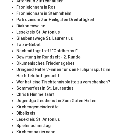
Altenclub Zuffenhausen
Fronleichnam in Rot
Fronleichnam in Stammheim
Patrozinium Zur Heiligsten Dreifaltigkeit
Diakonenweihe
Lesekreis St. Antonius
Glaubenswege St. Laurentius
Taizé-Gebet
Nachmittagstreff "Goldherbst"
Bewirtung im Rundzelt - 2. Runde
Ökumenisches Friedensgebet
Dringend Helfer/-innen für den Frühjahrsputz im
Härtsfeldhof gesucht!
Wer hat eine Tischtennisplatte zu verschenken?
Sommerfest in St. Laurentius
Christi Himmelfahrt
Jugendgottesdienst in Zum Guten Hirten
Kirchengemeinderäte
Bibelkreis
Lesekreis St. Antonius
Spielenachmittag
Kirchenspaziergang