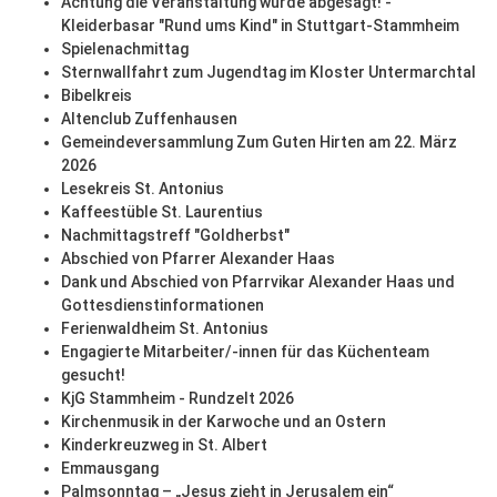
Achtung die Veranstaltung wurde abgesagt! -
Kleiderbasar "Rund ums Kind" in Stuttgart-Stammheim
Spielenachmittag
Sternwallfahrt zum Jugendtag im Kloster Untermarchtal
Bibelkreis
Altenclub Zuffenhausen
Gemeindeversammlung Zum Guten Hirten am 22. März
2026
Lesekreis St. Antonius
Kaffeestüble St. Laurentius
Nachmittagstreff "Goldherbst"
Abschied von Pfarrer Alexander Haas
Dank und Abschied von Pfarrvikar Alexander Haas und
Gottesdienstinformationen
Ferienwaldheim St. Antonius
Engagierte Mitarbeiter/-innen für das Küchenteam
gesucht!
KjG Stammheim - Rundzelt 2026
Kirchenmusik in der Karwoche und an Ostern
Kinderkreuzweg in St. Albert
Emmausgang
Palmsonntag – „Jesus zieht in Jerusalem ein“