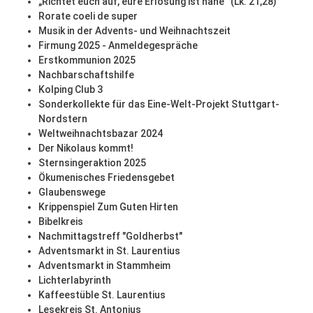
„Richtet euch auf, eure Erlösung ist nahe“ (Lk. 21,28)
Rorate coeli de super
Musik in der Advents- und Weihnachtszeit
Firmung 2025 - Anmeldegespräche
Erstkommunion 2025
Nachbarschaftshilfe
Kolping Club 3
Sonderkollekte für das Eine-Welt-Projekt Stuttgart-
Nordstern
Weltweihnachtsbazar 2024
Der Nikolaus kommt!
Sternsingeraktion 2025
Ökumenisches Friedensgebet
Glaubenswege
Krippenspiel Zum Guten Hirten
Bibelkreis
Nachmittagstreff "Goldherbst"
Adventsmarkt in St. Laurentius
Adventsmarkt in Stammheim
Lichterlabyrinth
Kaffeestüble St. Laurentius
Lesekreis St. Antonius