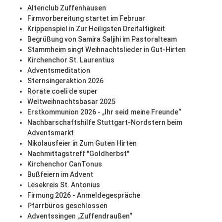
Altenclub Zuffenhausen
Firmvorbereitung startet im Februar
Krippenspiel in Zur Heiligsten Dreifaltigkeit
Begrüßung von Samira Saljihi im Pastoralteam
Stammheim singt Weihnachtslieder in Gut-Hirten
Kirchenchor St. Laurentius
Adventsmeditation
Sternsingeraktion 2026
Rorate coeli de super
Weltweihnachtsbasar 2025
Erstkommunion 2026 - „Ihr seid meine Freunde“
Nachbarschaftshilfe Stuttgart-Nordstern beim
Adventsmarkt
Nikolausfeier in Zum Guten Hirten
Nachmittagstreff "Goldherbst"
Kirchenchor CanTonus
Bußfeiern im Advent
Lesekreis St. Antonius
Firmung 2026 - Anmeldegespräche
Pfarrbüros geschlossen
Adventssingen „Zuffendraußen“