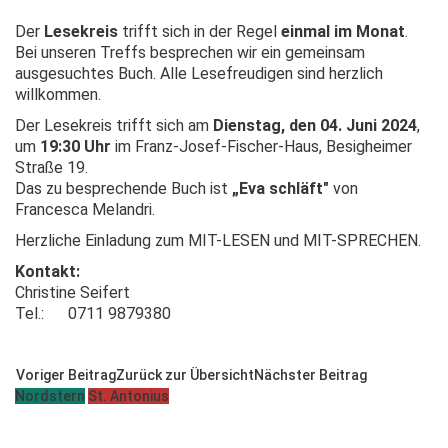
Der
Lesekreis
trifft sich in der Regel
einmal im Monat
.
Bei unseren Treffs besprechen wir ein gemeinsam
ausgesuchtes Buch. Alle Lesefreudigen sind herzlich
willkommen.
Der Lesekreis trifft sich am
Dienstag, den 04. Juni 2024
,
um
19:30 Uhr
im Franz-Josef-Fischer-Haus, Besigheimer
Straße 19.
Das zu besprechende Buch ist
„Eva schläft"
von
Francesca Melandri.
Herzliche Einladung zum MIT-LESEN und MIT-SPRECHEN.
Kontakt:
Christine Seifert
Tel.: 0711 9879380
Voriger Beitrag
Zurück zur Übersicht
Nächster Beitrag
Nordstern
St. Antonius