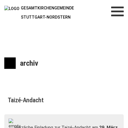
GESAMTKIRCHENGEMEINDE
Toggl
navig
STUTTGART-NORDSTERN
archiv
Taizé-Andacht
Herzliche Einladung zur Taizé-Andacht am
29. März