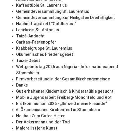
Kaffestüble St. Laurentius
Gemeindeversammlung St. Laurentius
Gemeindeversammlung Zur Heiligsten Dreifaltigkeit
Nachmittagstreff "Goldherbst"
Lesekreis St. Antonius
Taizé-Andacht
Caritas-Fastenopfer
Krabbelgruppe St. Laurentius
Ökumenisches Friedensgebet
Taizé-Gebet
Weltgebetstag 2026 aus Nigeria - Informationsabend
Stammheim
Firmvorbereitung in der Gesamtkirchengemeinde
Danke
Gut erhaltener Kindertisch & Kinderstühle gesucht!
Mobile Jugendarbeit Freiberg/Mönchfeld und Rot
Erstkommunion 2026 - „Ihr seid meine Freunde“
6. Ökumenisches Kirchenfest in Stammheim
Neubau Zum Guten Hirten
Der Ackermann und der Tod
Malerei ist jene Kunst