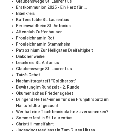
Glaubenswege St. Laurentius
Erstkommunion 2025 - Ein Herz für ...
Bibelkreis
Kaffeestüble St. Laurentius
Ferienwaldheim St. Antonius
Altenclub Zuffenhausen
Fronleichnam in Rot
Fronleichnam in Stammheim
Patrozinium Zur Heiligsten Dreifaltigkeit
Diakonenweihe
Lesekreis St. Antonius
Glaubenswege St. Laurentius
Taizé-Gebet
Nachmittagstreff "Goldherbst"
Bewirtung im Rundzelt - 2. Runde
Ökumenisches Friedensgebet
Dringend Helfer/-innen für den Frühjahrsputz im
Härtsfeldhof gesucht!
Wer hat eine Tischtennisplatte zu verschenken?
Sommerfest in St. Laurentius
Christi Himmelfahrt
Jugendgottesdienst in Zum Guten Hirten