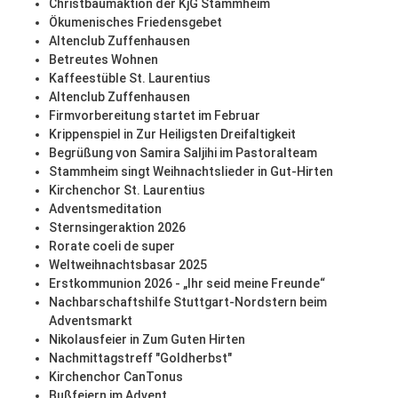
Christbaumaktion der KjG Stammheim
Ökumenisches Friedensgebet
Altenclub Zuffenhausen
Betreutes Wohnen
Kaffeestüble St. Laurentius
Altenclub Zuffenhausen
Firmvorbereitung startet im Februar
Krippenspiel in Zur Heiligsten Dreifaltigkeit
Begrüßung von Samira Saljihi im Pastoralteam
Stammheim singt Weihnachtslieder in Gut-Hirten
Kirchenchor St. Laurentius
Adventsmeditation
Sternsingeraktion 2026
Rorate coeli de super
Weltweihnachtsbasar 2025
Erstkommunion 2026 - „Ihr seid meine Freunde“
Nachbarschaftshilfe Stuttgart-Nordstern beim
Adventsmarkt
Nikolausfeier in Zum Guten Hirten
Nachmittagstreff "Goldherbst"
Kirchenchor CanTonus
Bußfeiern im Advent