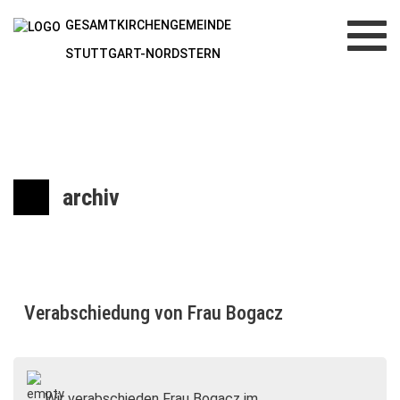
GESAMTKIRCHENGEMEINDE
Toggl
navig
STUTTGART-NORDSTERN
archiv
Verabschiedung von Frau Bogacz
Wir verabschieden Frau Bogacz im