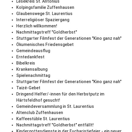
Lesekreis St. Antonius
Kolpingsfamilie Zuffenhausen
Glaubenswege St. Laurentius
Interreligiöser Spaziergang
Herzlich willkommen!
Nachmittagstreff "Goldherbst"
Stuttgarter Filmfest der Generationen "Kino ganz nah"
Ökumenisches Friedensgebet
Gemeindeausflug
Erntedankfest
Bibelkreis
Krankensalbung
Spielenachmittag
Stuttgarter Filmfest der Generationen "Kino ganz nah"
Taizé-Gebet
Dringend Helfer/-innen für den Herbstputz im
Härtsfeldhof gesucht!
Gemeindeversammlung in St. Laurentius
Altenclub Zuffenhausen
Kaffeestüble St. Laurentius
Nachmittagstreff "Goldherbst" entfällt!
Kindergottesdienste in der Eucharistiefeier - ein neuer