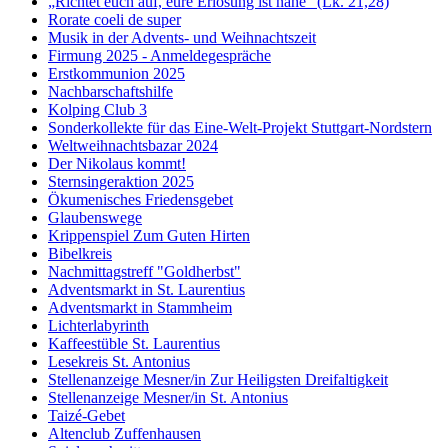
„Richtet euch auf, eure Erlösung ist nahe“ (Lk. 21,28)
Rorate coeli de super
Musik in der Advents- und Weihnachtszeit
Firmung 2025 - Anmeldegespräche
Erstkommunion 2025
Nachbarschaftshilfe
Kolping Club 3
Sonderkollekte für das Eine-Welt-Projekt Stuttgart-Nordstern
Weltweihnachtsbazar 2024
Der Nikolaus kommt!
Sternsingeraktion 2025
Ökumenisches Friedensgebet
Glaubenswege
Krippenspiel Zum Guten Hirten
Bibelkreis
Nachmittagstreff "Goldherbst"
Adventsmarkt in St. Laurentius
Adventsmarkt in Stammheim
Lichterlabyrinth
Kaffeestüble St. Laurentius
Lesekreis St. Antonius
Stellenanzeige Mesner/in Zur Heiligsten Dreifaltigkeit
Stellenanzeige Mesner/in St. Antonius
Taizé-Gebet
Altenclub Zuffenhausen