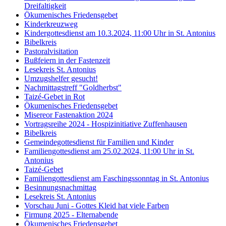
Dreifaltigkeit
Ökumenisches Friedensgebet
Kinderkreuzweg
Kindergottesdienst am 10.3.2024, 11:00 Uhr in St. Antonius
Bibelkreis
Pastoralvisitation
Bußfeiern in der Fastenzeit
Lesekreis St. Antonius
Umzugshelfer gesucht!
Nachmittagstreff "Goldherbst"
Taizé-Gebet in Rot
Ökumenisches Friedensgebet
Misereor Fastenaktion 2024
Vortragsreihe 2024 - Hospizinitiative Zuffenhausen
Bibelkreis
Gemeindegottesdienst für Familien und Kinder
Familiengottesdienst am 25.02.2024, 11:00 Uhr in St.
Antonius
Taizé-Gebet
Familiengottesdienst am Faschingssonntag in St. Antonius
Besinnungsnachmittag
Lesekreis St. Antonius
Vorschau Juni - Gottes Kleid hat viele Farben
Firmung 2025 - Elternabende
Ökumenisches Friedensgebet