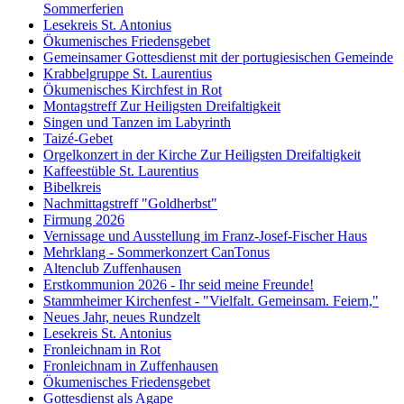
Sommerferien
Lesekreis St. Antonius
Ökumenisches Friedensgebet
Gemeinsamer Gottesdienst mit der portugiesischen Gemeinde
Krabbelgruppe St. Laurentius
Ökumenisches Kirchfest in Rot
Montagstreff Zur Heiligsten Dreifaltigkeit
Singen und Tanzen im Labyrinth
Taizé-Gebet
Orgelkonzert in der Kirche Zur Heiligsten Dreifaltigkeit
Kaffeestüble St. Laurentius
Bibelkreis
Nachmittagstreff "Goldherbst"
Firmung 2026
Vernissage und Ausstellung im Franz-Josef-Fischer Haus
Mehrklang - Sommerkonzert CanTonus
Altenclub Zuffenhausen
Erstkommunion 2026 - Ihr seid meine Freunde!
Stammheimer Kirchenfest - "Vielfalt. Gemeinsam. Feiern,"
Neues Jahr, neues Rundzelt
Lesekreis St. Antonius
Fronleichnam in Rot
Fronleichnam in Zuffenhausen
Ökumenisches Friedensgebet
Gottesdienst als Agape