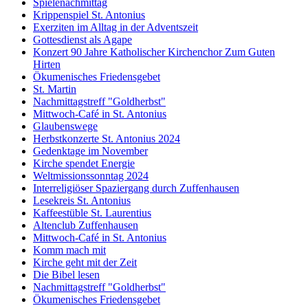
Spielenachmittag
Krippenspiel St. Antonius
Exerziten im Alltag in der Adventszeit
Gottesdienst als Agape
Konzert 90 Jahre Katholischer Kirchenchor Zum Guten
Hirten
Ökumenisches Friedensgebet
St. Martin
Nachmittagstreff "Goldherbst"
Mittwoch-Café in St. Antonius
Glaubenswege
Herbstkonzerte St. Antonius 2024
Gedenktage im November
Kirche spendet Energie
Weltmissionssonntag 2024
Interreligiöser Spaziergang durch Zuffenhausen
Lesekreis St. Antonius
Kaffeestüble St. Laurentius
Altenclub Zuffenhausen
Mittwoch-Café in St. Antonius
Komm mach mit
Kirche geht mit der Zeit
Die Bibel lesen
Nachmittagstreff "Goldherbst"
Ökumenisches Friedensgebet