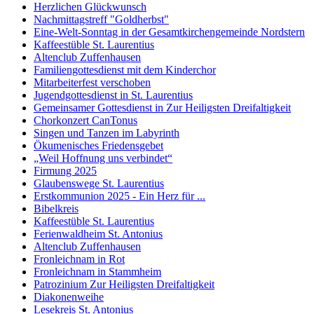
Herzlichen Glückwunsch
Nachmittagstreff "Goldherbst"
Eine-Welt-Sonntag in der Gesamtkirchengemeinde Nordstern
Kaffeestüble St. Laurentius
Altenclub Zuffenhausen
Familiengottesdienst mit dem Kinderchor
Mitarbeiterfest verschoben
Jugendgottesdienst in St. Laurentius
Gemeinsamer Gottesdienst in Zur Heiligsten Dreifaltigkeit
Chorkonzert CanTonus
Singen und Tanzen im Labyrinth
Ökumenisches Friedensgebet
„Weil Hoffnung uns verbindet“
Firmung 2025
Glaubenswege St. Laurentius
Erstkommunion 2025 - Ein Herz für ...
Bibelkreis
Kaffeestüble St. Laurentius
Ferienwaldheim St. Antonius
Altenclub Zuffenhausen
Fronleichnam in Rot
Fronleichnam in Stammheim
Patrozinium Zur Heiligsten Dreifaltigkeit
Diakonenweihe
Lesekreis St. Antonius