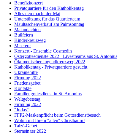
Benefizkonzert
Privatquartiere für den Katholikentag
Alles neu macht der Mai
Unterstützung für das Quartierteam
Maultaschenverkauf am Palmsonntag
Maiandachten
Bußfeiern
Kinderkreuzweg
Misereor
Konzert - Ensemble Cosmedin
Ostergottesdienste 2022 - Livestreams aus St. Antonius
Ökumenischer Jugendkreuzweg 2022
Katholikentag - Privatquartiere gesucht
Ukrainehilfe
Firmung 2022
Friedensgebet
Kontakte
Familiengottesdienst in St. Antonius
Weltgebetstag
Firmung 2022
"Judas"
FFP2-Maskenpflicht beim Gottesdienstbesuch
Wohin mit Ihrem "alten" Christbaum?
Taizé-Gebet
Sternsinger 2022