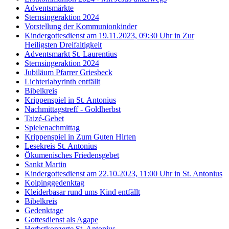
Adventsmärkte
Sternsingeraktion 2024
Vorstellung der Kommunionkinder
Kindergottesdienst am 19.11.2023, 09:30 Uhr in Zur
Heiligsten Dreifaltigkeit
Adventsmarkt St. Laurentius
Sternsingeraktion 2024
Jubiläum Pfarrer Griesbeck
Lichterlabyrinth entfällt
Bibelkreis
Krippenspiel in St. Antonius
Nachmittagstreff - Goldherbst
Taizé-Gebet
Spielenachmittag
Krippenspiel in Zum Guten Hirten
Lesekreis St. Antonius
Ökumenisches Friedensgebet
Sankt Martin
Kindergottesdienst am 22.10.2023, 11:00 Uhr in St. Antonius
Kolpinggedenktag
Kleiderbasar rund ums Kind entfällt
Bibelkreis
Gedenktage
Gottesdienst als Agape
Herbstkonzerte St. Antonius