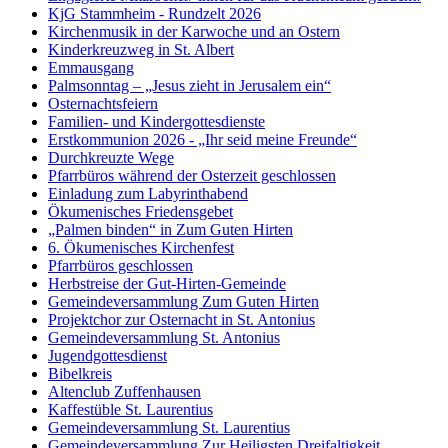
KjG Stammheim - Rundzelt 2026
Kirchenmusik in der Karwoche und an Ostern
Kinderkreuzweg in St. Albert
Emmausgang
Palmsonntag – „Jesus zieht in Jerusalem ein“
Osternachtsfeiern
Familien- und Kindergottesdienste
Erstkommunion 2026 - „Ihr seid meine Freunde“
Durchkreuzte Wege
Pfarrbüros während der Osterzeit geschlossen
Einladung zum Labyrinthabend
Ökumenisches Friedensgebet
„Palmen binden“ in Zum Guten Hirten
6. Ökumenisches Kirchenfest
Pfarrbüros geschlossen
Herbstreise der Gut-Hirten-Gemeinde
Gemeindeversammlung Zum Guten Hirten
Projektchor zur Osternacht in St. Antonius
Gemeindeversammlung St. Antonius
Jugendgottesdienst
Bibelkreis
Altenclub Zuffenhausen
Kaffestüble St. Laurentius
Gemeindeversammlung St. Laurentius
Gemeindeversammlung Zur Heiligsten Dreifaltigkeit