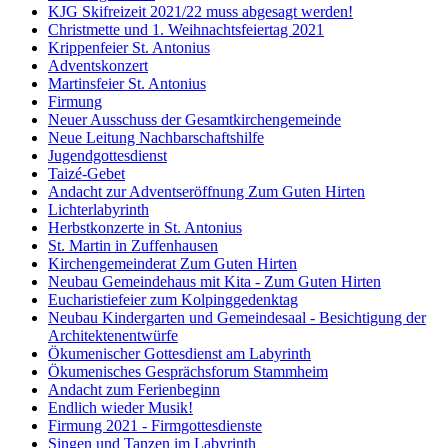
KJG Skifreizeit 2021/22 muss abgesagt werden!
Christmette und 1. Weihnachtsfeiertag 2021
Krippenfeier St. Antonius
Adventskonzert
Martinsfeier St. Antonius
Firmung
Neuer Ausschuss der Gesamtkirchengemeinde
Neue Leitung Nachbarschaftshilfe
Jugendgottesdienst
Taizé-Gebet
Andacht zur Adventseröffnung Zum Guten Hirten
Lichterlabyrinth
Herbstkonzerte in St. Antonius
St. Martin in Zuffenhausen
Kirchengemeinderat Zum Guten Hirten
Neubau Gemeindehaus mit Kita - Zum Guten Hirten
Eucharistiefeier zum Kolpinggedenktag
Neubau Kindergarten und Gemeindesaal - Besichtigung der
Architektenentwürfe
Ökumenischer Gottesdienst am Labyrinth
Ökumenisches Gesprächsforum Stammheim
Andacht zum Ferienbeginn
Endlich wieder Musik!
Firmung 2021 - Firmgottesdienste
Singen und Tanzen im Labyrinth