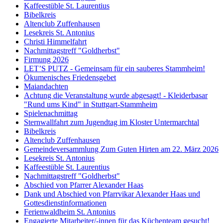
Kaffeestüble St. Laurentius
Bibelkreis
Altenclub Zuffenhausen
Lesekreis St. Antonius
Christi Himmelfahrt
Nachmittagstreff "Goldherbst"
Firmung 2026
LET’S PUTZ - Gemeinsam für ein sauberes Stammheim!
Ökumenisches Friedensgebet
Maiandachten
Achtung die Veranstaltung wurde abgesagt! - Kleiderbasar
"Rund ums Kind" in Stuttgart-Stammheim
Spielenachmittag
Sternwallfahrt zum Jugendtag im Kloster Untermarchtal
Bibelkreis
Altenclub Zuffenhausen
Gemeindeversammlung Zum Guten Hirten am 22. März 2026
Lesekreis St. Antonius
Kaffeestüble St. Laurentius
Nachmittagstreff "Goldherbst"
Abschied von Pfarrer Alexander Haas
Dank und Abschied von Pfarrvikar Alexander Haas und
Gottesdienstinformationen
Ferienwaldheim St. Antonius
Engagierte Mitarbeiter/-innen für das Küchenteam gesucht!