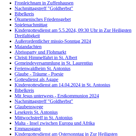
Fronleichnam in Zuffenhausen
Nachmittagstreff "Goldherbst"
Bibelkreis
Ökumenisches Friedensgebet
Spielenachmittag
Kindergottesdienst am 5.5.2024, 09:30 Uhr in Zur Heiligsten
Dreifaltigkeit
Außerordentlicher missio-Sonntag 2024
Maiandachten
Abrissparty und Flohmarkt
Christi Himmelfahrt in St. Albert
Gemeindeversammlung in St. Laurentius
Ferienwaldheim St. Antonius
Glaube - Träume - Poesie
Gottesdienst als Agape
Kindergottesdienst am 14.04.2024 in St. Antonius
Bibelkreis
Mit Jesus unterwegs - Erstkommunion 2024
Nachmittagstreff "Goldherbst"
Glaubenswege
Lesekreis St. Antonius
Mittwochstreff in St. Antonius
Malta - Insel zwischen Europa und Afrika
Emmausgang
Kindergottesdienst am Ostersonntag in Zur Heiligsten