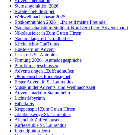
Adventsmeditation
Sternsingeraktion 2026
Rorate coeli de super
Weltweihnachtsbasar 2025
Erstkommunion 2026 - „Ihr seid meine Freunde“
Nachbarschaftshilfe Stuttgart-Nordstern beim Adventsmarkt
Nikolausfeier in Zum Guten Hirten
Nachmittagstreff "Goldherbst"
Kirchenchor CanTonus
Bußfeiern im Advent
Lesekreis St. Antonius
Firmung 2026 - Anmeldegespräche
Pfarrbüros geschlossen
Adventssingen „Zuffendraußen“
Ökumenisches Friedensgebet
Erster Advent in St. Laurentius
Musik in der Advents- und Weihnachtszeit
Adventsmarkt in Stammheim
Lichterlabyrinth
Bibelkreis
Krippenspiel Zum Guten Hirten
Glaubenswege St. Laurentius
Altenclub Zuffenhausen
Kaffeestüble St. Laurentius
Jugendgottesdienst