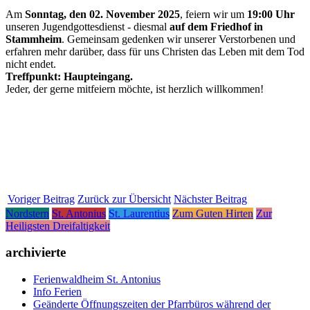
Am
Sonntag, den 02. November 2025
, feiern wir um
19:00 Uhr
unseren Jugendgottesdienst - diesmal
auf dem
Friedhof in
Stammheim
. Gemeinsam gedenken wir unserer Verstorbenen und
erfahren mehr darüber, dass für uns Christen das Leben mit dem Tod
nicht endet.
Treffpunkt: Haupteingang.
Jeder, der gerne mitfeiern möchte, ist herzlich willkommen!
Voriger Beitrag
Zurück zur Übersicht
Nächster Beitrag
Nordstern
St. Antonius
St. Laurentius
Zum Guten Hirten
Zur
Heiligsten Dreifaltigkeit
archivierte
Ferienwaldheim St. Antonius
Info Ferien
Geänderte Öffnungszeiten der Pfarrbüros während der