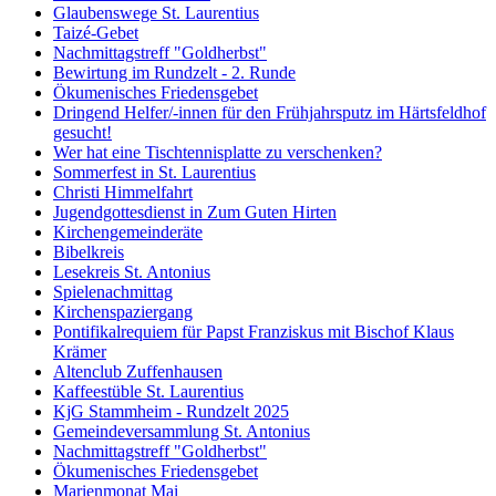
Glaubenswege St. Laurentius
Taizé-Gebet
Nachmittagstreff "Goldherbst"
Bewirtung im Rundzelt - 2. Runde
Ökumenisches Friedensgebet
Dringend Helfer/-innen für den Frühjahrsputz im Härtsfeldhof
gesucht!
Wer hat eine Tischtennisplatte zu verschenken?
Sommerfest in St. Laurentius
Christi Himmelfahrt
Jugendgottesdienst in Zum Guten Hirten
Kirchengemeinderäte
Bibelkreis
Lesekreis St. Antonius
Spielenachmittag
Kirchenspaziergang
Pontifikalrequiem für Papst Franziskus mit Bischof Klaus
Krämer
Altenclub Zuffenhausen
Kaffeestüble St. Laurentius
KjG Stammheim - Rundzelt 2025
Gemeindeversammlung St. Antonius
Nachmittagstreff "Goldherbst"
Ökumenisches Friedensgebet
Marienmonat Mai