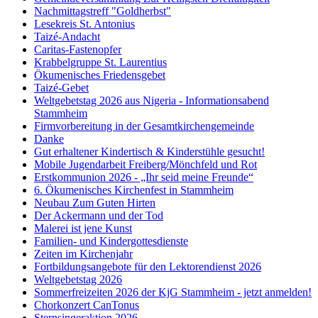
Nachmittagstreff "Goldherbst"
Lesekreis St. Antonius
Taizé-Andacht
Caritas-Fastenopfer
Krabbelgruppe St. Laurentius
Ökumenisches Friedensgebet
Taizé-Gebet
Weltgebetstag 2026 aus Nigeria - Informationsabend
Stammheim
Firmvorbereitung in der Gesamtkirchengemeinde
Danke
Gut erhaltener Kindertisch & Kinderstühle gesucht!
Mobile Jugendarbeit Freiberg/Mönchfeld und Rot
Erstkommunion 2026 - „Ihr seid meine Freunde“
6. Ökumenisches Kirchenfest in Stammheim
Neubau Zum Guten Hirten
Der Ackermann und der Tod
Malerei ist jene Kunst
Familien- und Kindergottesdienste
Zeiten im Kirchenjahr
Fortbildungsangebote für den Lektorendienst 2026
Weltgebetstag 2026
Sommerfreizeiten 2026 der KjG Stammheim - jetzt anmelden!
Chorkonzert CanTonus
Sternsingeraktion 2026