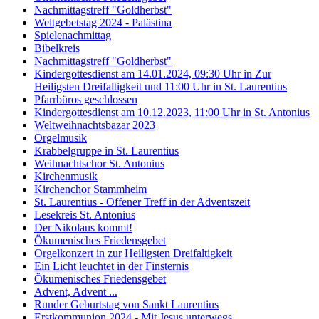
Nachmittagstreff "Goldherbst"
Weltgebetstag 2024 - Palästina
Spielenachmittag
Bibelkreis
Nachmittagstreff "Goldherbst"
Kindergottesdienst am 14.01.2024, 09:30 Uhr in Zur
Heiligsten Dreifaltigkeit und 11:00 Uhr in St. Laurentius
Pfarrbüros geschlossen
Kindergottesdienst am 10.12.2023, 11:00 Uhr in St. Antonius
Weltweihnachtsbazar 2023
Orgelmusik
Krabbelgruppe in St. Laurentius
Weihnachtschor St. Antonius
Kirchenmusik
Kirchenchor Stammheim
St. Laurentius - Offener Treff in der Adventszeit
Lesekreis St. Antonius
Der Nikolaus kommt!
Ökumenisches Friedensgebet
Orgelkonzert in zur Heiligsten Dreifaltigkeit
Ein Licht leuchtet in der Finsternis
Ökumenisches Friedensgebet
Advent, Advent ...
Runder Geburtstag von Sankt Laurentius
Erstkommunion 2024 - Mit Jesus unterwegs