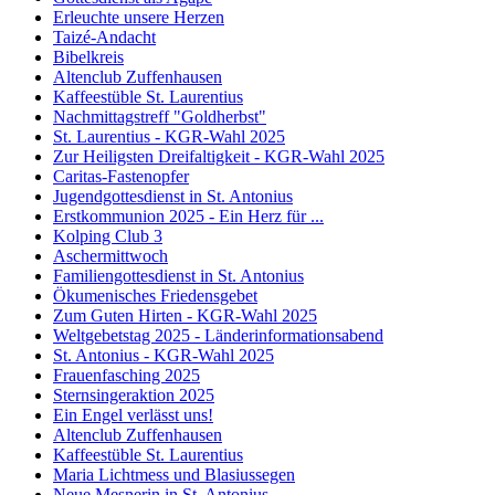
Erleuchte unsere Herzen
Taizé-Andacht
Bibelkreis
Altenclub Zuffenhausen
Kaffeestüble St. Laurentius
Nachmittagstreff "Goldherbst"
St. Laurentius - KGR-Wahl 2025
Zur Heiligsten Dreifaltigkeit - KGR-Wahl 2025
Caritas-Fastenopfer
Jugendgottesdienst in St. Antonius
Erstkommunion 2025 - Ein Herz für ...
Kolping Club 3
Aschermittwoch
Familiengottesdienst in St. Antonius
Ökumenisches Friedensgebet
Zum Guten Hirten - KGR-Wahl 2025
Weltgebetstag 2025 - Länderinformationsabend
St. Antonius - KGR-Wahl 2025
Frauenfasching 2025
Sternsingeraktion 2025
Ein Engel verlässt uns!
Altenclub Zuffenhausen
Kaffeestüble St. Laurentius
Maria Lichtmess und Blasiussegen
Neue Mesnerin in St. Antonius