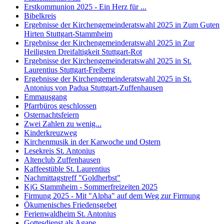
Erstkommunion 2025 - Ein Herz für ...
Bibelkreis
Ergebnisse der Kirchengemeinderatswahl 2025 in Zum Guten
Hirten Stuttgart-Stammheim
Ergebnisse der Kirchengemeinderatswahl 2025 in Zur
Heiligsten Dreifaltigkeit Stuttgart-Rot
Ergebnisse der Kirchengemeinderatswahl 2025 in St.
Laurentius Stuttgart-Freiberg
Ergebnisse der Kirchengemeinderatswahl 2025 in St.
Antonius von Padua Stuttgart-Zuffenhausen
Emmausgang
Pfarrbüros geschlossen
Osternachtsfeiern
Zwei Zahlen zu wenig...
Kinderkreuzweg
Kirchenmusik in der Karwoche und Ostern
Lesekreis St. Antonius
Altenclub Zuffenhausen
Kaffeestüble St. Laurentius
Nachmittagstreff "Goldherbst"
KjG Stammheim - Sommerfreizeiten 2025
Firmung 2025 - Mit "Alpha" auf dem Weg zur Firmung
Ökumenisches Friedensgebet
Ferienwaldheim St. Antonius
Gottesdienst als Agape