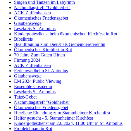
Singen und Tanzen im Labyrinth
Nachmittagstreff "Goldherbst"
ACK Zuffenhausen
Ökumenisches Friedensgebet
Glaubenswege
Lesekreis St. Antonius
Kindergottesdienst beim ökumenischen Kirchfest in Rot
Bibelkreis
Beauftragung zum Dienst als Gemeindereferentin
Ökumenisches Kirchfest in Rot
70 Jahre Zum Guten Hirten
Firmung 2024
ACK Zuffenhausen
Ferienwaldheim St. Antonius
Glaubenswege
EM 2024 Public Viewing
Ensemble Cosmedin
Lesekreis St. Antonius
Taizé-Gebet
Nachmittagstreff "Goldherbst"
Ökumenisches Friedensgebet
Herzliche Einladung zum Stammheimer Kirchenfest
Helfer gesucht - 5. Stammheimer Kirchfest
Kindergottesdienst am 2.6.2024, 11:00 Uhr in St. Antonius
Fronleichnam in Rot