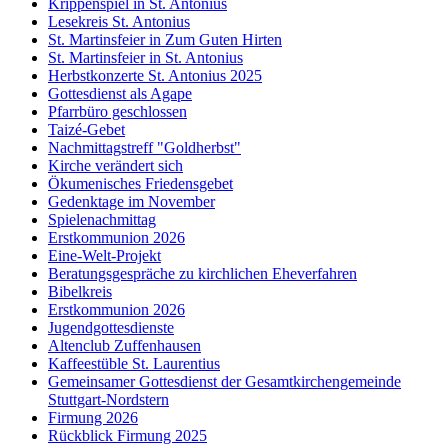
Krippenspiel in St. Antonius
Lesekreis St. Antonius
St. Martinsfeier in Zum Guten Hirten
St. Martinsfeier in St. Antonius
Herbstkonzerte St. Antonius 2025
Gottesdienst als Agape
Pfarrbüro geschlossen
Taizé-Gebet
Nachmittagstreff "Goldherbst"
Kirche verändert sich
Ökumenisches Friedensgebet
Gedenktage im November
Spielenachmittag
Erstkommunion 2026
Eine-Welt-Projekt
Beratungsgespräche zu kirchlichen Eheverfahren
Bibelkreis
Erstkommunion 2026
Jugendgottesdienste
Altenclub Zuffenhausen
Kaffeestüble St. Laurentius
Gemeinsamer Gottesdienst der Gesamtkirchengemeinde
Stuttgart-Nordstern
Firmung 2026
Rückblick Firmung 2025