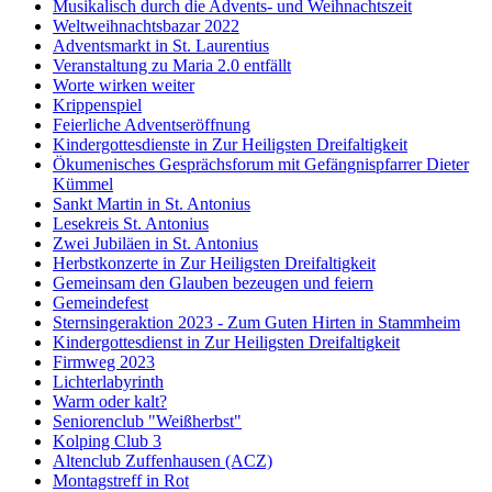
Musikalisch durch die Advents- und Weihnachtszeit
Weltweihnachtsbazar 2022
Adventsmarkt in St. Laurentius
Veranstaltung zu Maria 2.0 entfällt
Worte wirken weiter
Krippenspiel
Feierliche Adventseröffnung
Kindergottesdienste in Zur Heiligsten Dreifaltigkeit
Ökumenisches Gesprächsforum mit Gefängnispfarrer Dieter
Kümmel
Sankt Martin in St. Antonius
Lesekreis St. Antonius
Zwei Jubiläen in St. Antonius
Herbstkonzerte in Zur Heiligsten Dreifaltigkeit
Gemeinsam den Glauben bezeugen und feiern
Gemeindefest
Sternsingeraktion 2023 - Zum Guten Hirten in Stammheim
Kindergottesdienst in Zur Heiligsten Dreifaltigkeit
Firmweg 2023
Lichterlabyrinth
Warm oder kalt?
Seniorenclub "Weißherbst"
Kolping Club 3
Altenclub Zuffenhausen (ACZ)
Montagstreff in Rot