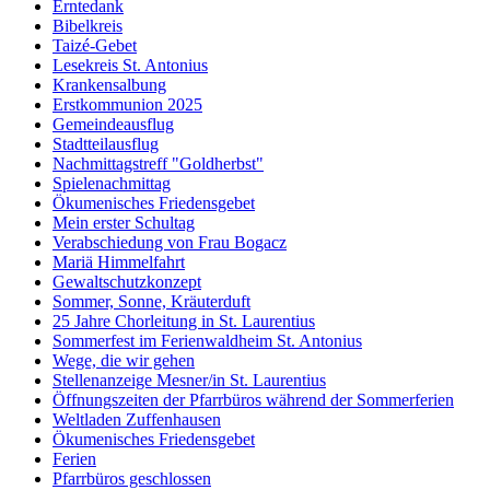
Erntedank
Bibelkreis
Taizé-Gebet
Lesekreis St. Antonius
Krankensalbung
Erstkommunion 2025
Gemeindeausflug
Stadtteilausflug
Nachmittagstreff "Goldherbst"
Spielenachmittag
Ökumenisches Friedensgebet
Mein erster Schultag
Verabschiedung von Frau Bogacz
Mariä Himmelfahrt
Gewaltschutzkonzept
Sommer, Sonne, Kräuterduft
25 Jahre Chorleitung in St. Laurentius
Sommerfest im Ferienwaldheim St. Antonius
Wege, die wir gehen
Stellenanzeige Mesner/in St. Laurentius
Öffnungszeiten der Pfarrbüros während der Sommerferien
Weltladen Zuffenhausen
Ökumenisches Friedensgebet
Ferien
Pfarrbüros geschlossen