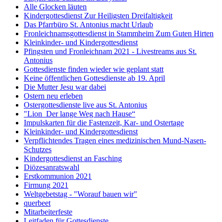
Alle Glocken läuten
Kindergottesdienst Zur Heiligsten Dreifaltigkeit
Das Pfarrbüro St. Antonius macht Urlaub
Fronleichnamsgottesdienst in Stammheim Zum Guten Hirten
Kleinkinder- und Kindergottesdienst
Pfingsten und Fronleichnam 2021 - Livestreams aus St.
Antonius
Gottesdienste finden wieder wie geplant statt
Keine öffentlichen Gottesdienste ab 19. April
Die Mutter Jesu war dabei
Ostern neu erleben
Ostergottesdienste live aus St. Antonius
"Lion ­ Der lange Weg nach Hause“
Impulskarten für die Fastenzeit, Kar- und Ostertage
Kleinkinder- und Kindergottesdienst
Verpflichtendes Tragen eines medizinischen Mund-Nasen-
Schutzes
Kindergottesdienst an Fasching
Diözesanratswahl
Erstkommunion 2021
Firmung 2021
Weltgebetstag - "Worauf bauen wir"
querbeet
Mitarbeiterfeste
Leitfaden für Gottesdienste