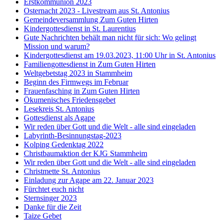
Erstkommunion 2023
Osternacht 2023 - Livestream aus St. Antonius
Gemeindeversammlung Zum Guten Hirten
Kindergottesdienst in St. Laurentius
Gute Nachrichten behält man nicht für sich: Wo gelingt
Mission und warum?
Kindergottesdienst am 19.03.2023, 11:00 Uhr in St. Antonius
Familiengottesdienst in Zum Guten Hirten
Weltgebetstag 2023 in Stammheim
Beginn des Firmwegs im Februar
Frauenfasching in Zum Guten Hirten
Ökumenisches Friedensgebet
Lesekreis St. Antonius
Gottesdienst als Agape
Wir reden über Gott und die Welt - alle sind eingeladen
Labyrinth-Besinnungstag-2023
Kolping Gedenktag 2022
Christbaumaktion der KJG Stammheim
Wir reden über Gott und die Welt - alle sind eingeladen
Christmette St. Antonius
Einladung zur Agape am 22. Januar 2023
Fürchtet euch nicht
Sternsinger 2023
Danke für die Zeit
Taize Gebet