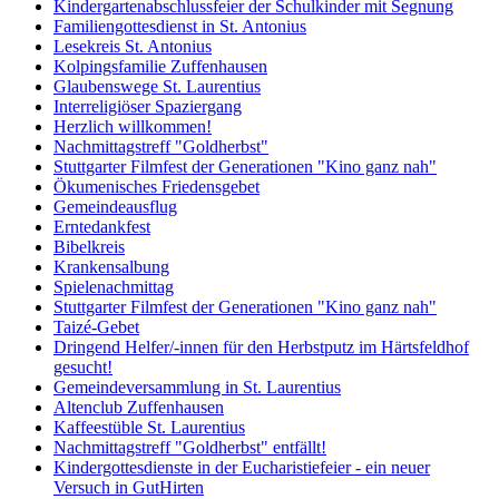
Kindergartenabschlussfeier der Schulkinder mit Segnung
Familiengottesdienst in St. Antonius
Lesekreis St. Antonius
Kolpingsfamilie Zuffenhausen
Glaubenswege St. Laurentius
Interreligiöser Spaziergang
Herzlich willkommen!
Nachmittagstreff "Goldherbst"
Stuttgarter Filmfest der Generationen "Kino ganz nah"
Ökumenisches Friedensgebet
Gemeindeausflug
Erntedankfest
Bibelkreis
Krankensalbung
Spielenachmittag
Stuttgarter Filmfest der Generationen "Kino ganz nah"
Taizé-Gebet
Dringend Helfer/-innen für den Herbstputz im Härtsfeldhof
gesucht!
Gemeindeversammlung in St. Laurentius
Altenclub Zuffenhausen
Kaffeestüble St. Laurentius
Nachmittagstreff "Goldherbst" entfällt!
Kindergottesdienste in der Eucharistiefeier - ein neuer
Versuch in GutHirten