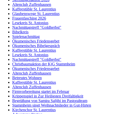
Altenclub Zuffenhausen
Kaffeestüble St. Laurentius
Glaubenswege St. Laurentius
Frauenfasching 2026
Lesekreis St. Antonius
Nachmittagstreff "Goldherbst"
Bibelkreis
Spielenachmittag
Ökumenisches Friedensgebet
Ökumenisches Bibelgespräch
Kaffeestüble St. Laurentius
Lesekreis St. Antonius
Nachmittagstreff "Goldherbst"
Christbaumaktion der KjG Stammheim
Ökumenisches Friedensgebet
Altenclub Zuffenhausen
Betreutes Wohnen
Kaffeestüble St. Laurentius
Altenclub Zuffenhausen
Firmvorbereitung startet im Februar
Krippenspiel in Zur Heiligsten Dreifaltigkeit
Begrüßung von Samira Saljihi im Pastoralteam
Stammheim singt Weihnachtslieder in Gut-Hirten
Kirchenchor St. Laurentius