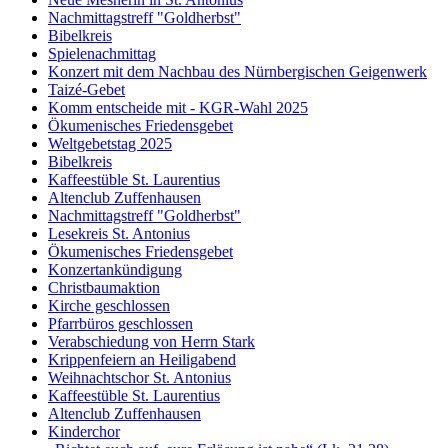
Nachmittagstreff "Goldherbst"
Bibelkreis
Spielenachmittag
Konzert mit dem Nachbau des Nürnbergischen Geigenwerk
Taizé-Gebet
Komm entscheide mit - KGR-Wahl 2025
Ökumenisches Friedensgebet
Weltgebetstag 2025
Bibelkreis
Kaffeestüble St. Laurentius
Altenclub Zuffenhausen
Nachmittagstreff "Goldherbst"
Lesekreis St. Antonius
Ökumenisches Friedensgebet
Konzertankündigung
Christbaumaktion
Kirche geschlossen
Pfarrbüros geschlossen
Verabschiedung von Herrn Stark
Krippenfeiern an Heiligabend
Weihnachtschor St. Antonius
Kaffeestüble St. Laurentius
Altenclub Zuffenhausen
Kinderchor