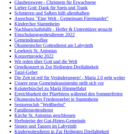
Glaubenswege - Christsein für Erwachsene
Lieber Gott: Dank für Speis und Trank
Schmieren und Salben hilft allenthalben
Ausschuss "Eine Welt - Gemeinsam Füreinander"
Kinderchor Stammheim
Nachbarschaftshilfe - Helfer & Unterstützer gesucht
Einschulungsgottesdienste 2022
Gemeindeausflug
Ökumenischer Gottesdienst am Labyrinth
Lesekreis St. Antonius
Konzertprojekt 2022
Wir reden über Gott und die Welt
Orgelkonzert in Zur Heiligsten Dreifaltigkeit
Taizé-Gebet
Die Zeit ist reif für Veränderungen! - Maria 2.0 geht weiter
Unsere neue Gemeindeassistentin stellt sich vor
Kräuterbüschel zu Mariä Himmelfahrt
Erreichbarkeit der Pfarrbüros während den Sommerferien
Ökumenisches Friedensgebet in Stammheim
Seniorenclub "Weißherbst"
Familiengottesdienst
Kirche St. Antonius geschlossen
Herbstreise der Gut-Hirten-Gemeinde
Singen und Tanzen im Labyrinth
Kindergottesdienst in Zur Heiligsten Dreifaltigkeit