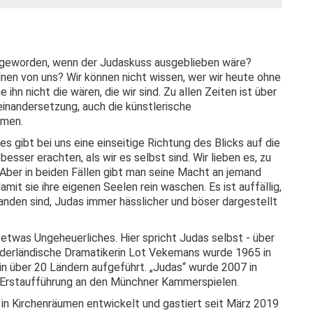
n geworden, wenn der Judaskuss ausgeblieben wäre?
nen von uns? Wir können nicht wissen, wer wir heute ohne
 ihn nicht die wären, die wir sind. Zu allen Zeiten ist über
inandersetzung, auch die künstlerische
mmen.
s gibt bei uns eine einseitige Richtung des Blicks auf die
besser erachten, als wir es selbst sind. Wir lieben es, zu
. Aber in beiden Fällen gibt man seine Macht an jemand
it sie ihre eigenen Seelen rein waschen. Es ist auffällig,
tanden sind, Judas immer hässlicher und böser dargestellt
twas Ungeheuerliches. Hier spricht Judas selbst - über
niederländische Dramatikerin Lot Vekemans wurde 1965 in
in über 20 Ländern aufgeführt. „Judas“ wurde 2007 in
 Erstaufführung an den Münchner Kammerspielen.
 in Kirchenräumen entwickelt und gastiert seit März 2019