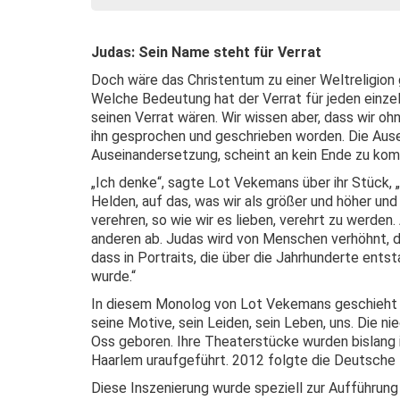
Judas: Sein Name steht für Verrat
Doch wäre das Christentum zu einer Weltreligio
Welche Bedeutung hat der Verrat für jeden einzel
seinen Verrat wären. Wir wissen aber, dass wir ohne
ihn gesprochen und geschrieben worden. Die Ause
Auseinandersetzung, scheint an kein Ende zu ko
„Ich denke“, sagte Lot Vekemans über ihr Stück, „e
Helden, auf das, was wir als größer und höher und 
verehren, so wie wir es lieben, verehrt zu werden
anderen ab. Judas wird von Menschen verhöhnt, dam
dass in Portraits, die über die Jahrhunderte ents
wurde.“
In diesem Monolog von Lot Vekemans geschieht e
seine Motive, sein Leiden, sein Leben, uns. Die 
Oss geboren. Ihre Theaterstücke wurden bislang 
Haarlem uraufgeführt. 2012 folgte die Deutsche
Diese Inszenierung wurde speziell zur Aufführung