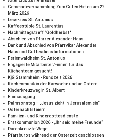
Altenclub Zuffenhausen
Gemeindeversammlung Zum Guten Hirten am 22.
März 2026
Lesekreis St. Antonius
Kaffeestüble St. Laurentius
Nachmittagstreff "Goldherbst"
Abschied von Pfarrer Alexander Haas
Dank und Abschied von Pfarrvikar Alexander
Haas und Gottesdienstinformationen
Ferienwaldheim St. Antonius
Engagierte Mitarbeiter/-innen für das
Küchenteam gesucht!
KjG Stammheim - Rundzelt 2026
Kirchenmusik in der Karwoche und an Ostern
Kinderkreuzweg in St. Albert
Emmausgang
Palmsonntag – „Jesus zieht in Jerusalem ein“
Osternachtsfeiern
Familien- und Kindergottesdienste
Erstkommunion 2026 - „Ihr seid meine Freunde“
Durchkreuzte Wege
Pfarrbüros während der Osterzeit geschlossen