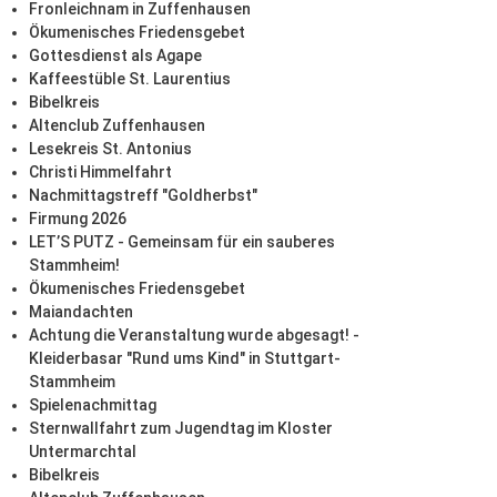
Fronleichnam in Zuffenhausen
Ökumenisches Friedensgebet
Gottesdienst als Agape
Kaffeestüble St. Laurentius
Bibelkreis
Altenclub Zuffenhausen
Lesekreis St. Antonius
Christi Himmelfahrt
Nachmittagstreff "Goldherbst"
Firmung 2026
LET’S PUTZ - Gemeinsam für ein sauberes
Stammheim!
Ökumenisches Friedensgebet
Maiandachten
Achtung die Veranstaltung wurde abgesagt! -
Kleiderbasar "Rund ums Kind" in Stuttgart-
Stammheim
Spielenachmittag
Sternwallfahrt zum Jugendtag im Kloster
Untermarchtal
Bibelkreis