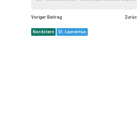
Voriger Beitrag
Zurüc
Nordstern
St. Laurentius