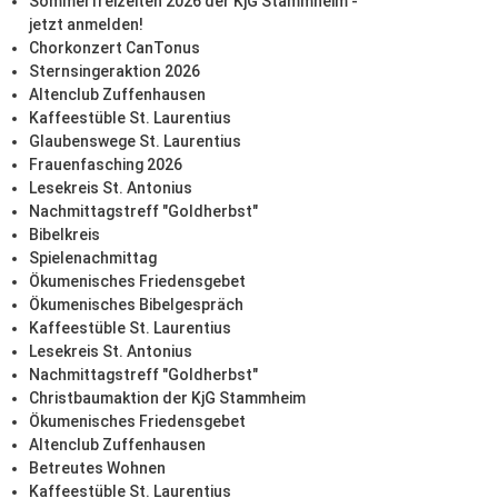
Sommerfreizeiten 2026 der KjG Stammheim -
jetzt anmelden!
Chorkonzert CanTonus
Sternsingeraktion 2026
Altenclub Zuffenhausen
Kaffeestüble St. Laurentius
Glaubenswege St. Laurentius
Frauenfasching 2026
Lesekreis St. Antonius
Nachmittagstreff "Goldherbst"
Bibelkreis
Spielenachmittag
Ökumenisches Friedensgebet
Ökumenisches Bibelgespräch
Kaffeestüble St. Laurentius
Lesekreis St. Antonius
Nachmittagstreff "Goldherbst"
Christbaumaktion der KjG Stammheim
Ökumenisches Friedensgebet
Altenclub Zuffenhausen
Betreutes Wohnen
Kaffeestüble St. Laurentius