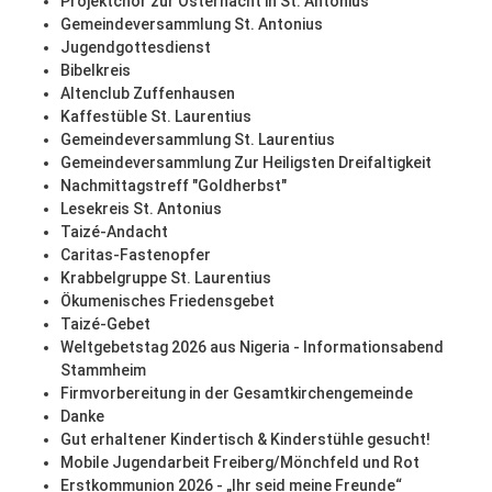
Projektchor zur Osternacht in St. Antonius
Gemeindeversammlung St. Antonius
Jugendgottesdienst
Bibelkreis
Altenclub Zuffenhausen
Kaffestüble St. Laurentius
Gemeindeversammlung St. Laurentius
Gemeindeversammlung Zur Heiligsten Dreifaltigkeit
Nachmittagstreff "Goldherbst"
Lesekreis St. Antonius
Taizé-Andacht
Caritas-Fastenopfer
Krabbelgruppe St. Laurentius
Ökumenisches Friedensgebet
Taizé-Gebet
Weltgebetstag 2026 aus Nigeria - Informationsabend
Stammheim
Firmvorbereitung in der Gesamtkirchengemeinde
Danke
Gut erhaltener Kindertisch & Kinderstühle gesucht!
Mobile Jugendarbeit Freiberg/Mönchfeld und Rot
Erstkommunion 2026 - „Ihr seid meine Freunde“