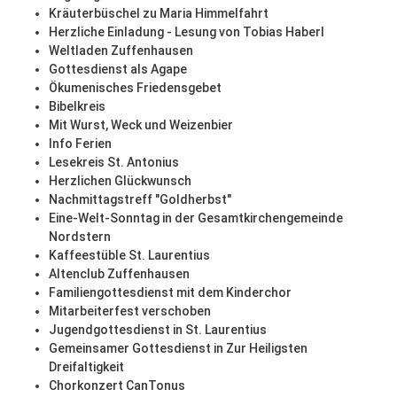
Kräuterbüschel zu Maria Himmelfahrt
Herzliche Einladung - Lesung von Tobias Haberl
Weltladen Zuffenhausen
Gottesdienst als Agape
Ökumenisches Friedensgebet
Bibelkreis
Mit Wurst, Weck und Weizenbier
Info Ferien
Lesekreis St. Antonius
Herzlichen Glückwunsch
Nachmittagstreff "Goldherbst"
Eine-Welt-Sonntag in der Gesamtkirchengemeinde
Nordstern
Kaffeestüble St. Laurentius
Altenclub Zuffenhausen
Familiengottesdienst mit dem Kinderchor
Mitarbeiterfest verschoben
Jugendgottesdienst in St. Laurentius
Gemeinsamer Gottesdienst in Zur Heiligsten
Dreifaltigkeit
Chorkonzert CanTonus