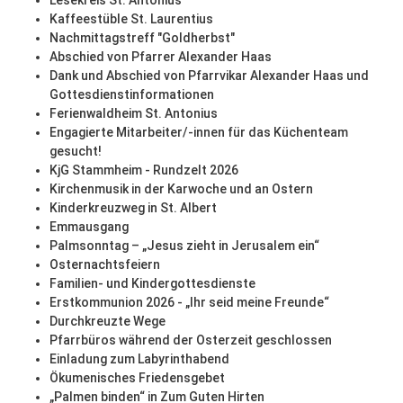
Lesekreis St. Antonius
Kaffeestüble St. Laurentius
Nachmittagstreff "Goldherbst"
Abschied von Pfarrer Alexander Haas
Dank und Abschied von Pfarrvikar Alexander Haas und
Gottesdienstinformationen
Ferienwaldheim St. Antonius
Engagierte Mitarbeiter/-innen für das Küchenteam
gesucht!
KjG Stammheim - Rundzelt 2026
Kirchenmusik in der Karwoche und an Ostern
Kinderkreuzweg in St. Albert
Emmausgang
Palmsonntag – „Jesus zieht in Jerusalem ein“
Osternachtsfeiern
Familien- und Kindergottesdienste
Erstkommunion 2026 - „Ihr seid meine Freunde“
Durchkreuzte Wege
Pfarrbüros während der Osterzeit geschlossen
Einladung zum Labyrinthabend
Ökumenisches Friedensgebet
„Palmen binden“ in Zum Guten Hirten