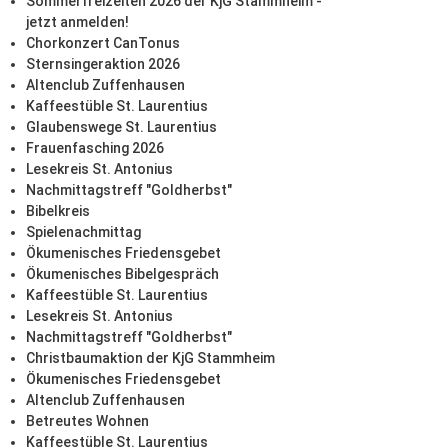
Sommerfreizeiten 2026 der KjG Stammheim -
jetzt anmelden!
Chorkonzert CanTonus
Sternsingeraktion 2026
Altenclub Zuffenhausen
Kaffeestüble St. Laurentius
Glaubenswege St. Laurentius
Frauenfasching 2026
Lesekreis St. Antonius
Nachmittagstreff "Goldherbst"
Bibelkreis
Spielenachmittag
Ökumenisches Friedensgebet
Ökumenisches Bibelgespräch
Kaffeestüble St. Laurentius
Lesekreis St. Antonius
Nachmittagstreff "Goldherbst"
Christbaumaktion der KjG Stammheim
Ökumenisches Friedensgebet
Altenclub Zuffenhausen
Betreutes Wohnen
Kaffeestüble St. Laurentius