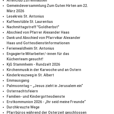
Altenclub Zuffenhausen
Gemeindeversammlung Zum Guten Hirten am 22.
März 2026
Lesekreis St. Antonius
Kaffeestüble St. Laurentius
Nachmittagstreff "Goldherbst"
Abschied von Pfarrer Alexander Haas
Dank und Abschied von Pfarrvikar Alexander
Haas und Gottesdienstinformationen
Ferienwaldheim St. Antonius
Engagierte Mitarbeiter/-innen für das
Küchenteam gesucht!
KjG Stammheim - Rundzelt 2026
Kirchenmusik in der Karwoche und an Ostern
Kinderkreuzweg in St. Albert
Emmausgang
Palmsonntag – „Jesus zieht in Jerusalem ein“
Osternachtsfeiern
Familien- und Kindergottesdienste
Erstkommunion 2026 - „Ihr seid meine Freunde“
Durchkreuzte Wege
Pfarrbüros während der Osterzeit geschlossen