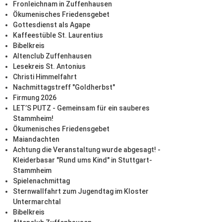
Fronleichnam in Zuffenhausen
Ökumenisches Friedensgebet
Gottesdienst als Agape
Kaffeestüble St. Laurentius
Bibelkreis
Altenclub Zuffenhausen
Lesekreis St. Antonius
Christi Himmelfahrt
Nachmittagstreff "Goldherbst"
Firmung 2026
LET’S PUTZ - Gemeinsam für ein sauberes
Stammheim!
Ökumenisches Friedensgebet
Maiandachten
Achtung die Veranstaltung wurde abgesagt! -
Kleiderbasar "Rund ums Kind" in Stuttgart-
Stammheim
Spielenachmittag
Sternwallfahrt zum Jugendtag im Kloster
Untermarchtal
Bibelkreis