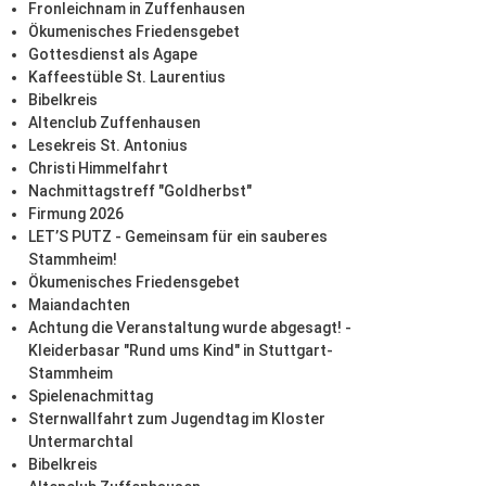
Fronleichnam in Zuffenhausen
Ökumenisches Friedensgebet
Gottesdienst als Agape
Kaffeestüble St. Laurentius
Bibelkreis
Altenclub Zuffenhausen
Lesekreis St. Antonius
Christi Himmelfahrt
Nachmittagstreff "Goldherbst"
Firmung 2026
LET’S PUTZ - Gemeinsam für ein sauberes
Stammheim!
Ökumenisches Friedensgebet
Maiandachten
Achtung die Veranstaltung wurde abgesagt! -
Kleiderbasar "Rund ums Kind" in Stuttgart-
Stammheim
Spielenachmittag
Sternwallfahrt zum Jugendtag im Kloster
Untermarchtal
Bibelkreis