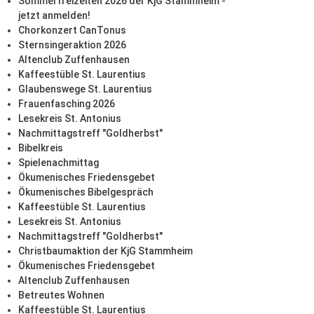
Sommerfreizeiten 2026 der KjG Stammheim -
jetzt anmelden!
Chorkonzert CanTonus
Sternsingeraktion 2026
Altenclub Zuffenhausen
Kaffeestüble St. Laurentius
Glaubenswege St. Laurentius
Frauenfasching 2026
Lesekreis St. Antonius
Nachmittagstreff "Goldherbst"
Bibelkreis
Spielenachmittag
Ökumenisches Friedensgebet
Ökumenisches Bibelgespräch
Kaffeestüble St. Laurentius
Lesekreis St. Antonius
Nachmittagstreff "Goldherbst"
Christbaumaktion der KjG Stammheim
Ökumenisches Friedensgebet
Altenclub Zuffenhausen
Betreutes Wohnen
Kaffeestüble St. Laurentius