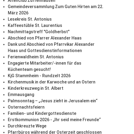
Altenclub Zuffenhausen
Gemeindeversammlung Zum Guten Hirten am 22.
März 2026
Lesekreis St. Antonius
Kaffeestüble St. Laurentius
Nachmittagstreff "Goldherbst"
Abschied von Pfarrer Alexander Haas
Dank und Abschied von Pfarrvikar Alexander
Haas und Gottesdienstinformationen
Ferienwaldheim St. Antonius
Engagierte Mitarbeiter/-innen für das
Küchenteam gesucht!
KjG Stammheim - Rundzelt 2026
Kirchenmusik in der Karwoche und an Ostern
Kinderkreuzweg in St. Albert
Emmausgang
Palmsonntag – „Jesus zieht in Jerusalem ein“
Osternachtsfeiern
Familien- und Kindergottesdienste
Erstkommunion 2026 - „Ihr seid meine Freunde“
Durchkreuzte Wege
Pfarrbüros während der Osterzeit geschlossen