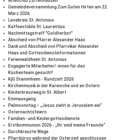
Altenclub Zuffenhausen
Gemeindeversammlung Zum Guten Hirten am 22.
März 2026
Lesekreis St. Antonius
Kaffeestüble St. Laurentius
Nachmittagstreff "Goldherbst"
Abschied von Pfarrer Alexander Haas
Dank und Abschied von Pfarrvikar Alexander
Haas und Gottesdienstinformationen
Ferienwaldheim St. Antonius
Engagierte Mitarbeiter/-innen für das
Küchenteam gesucht!
KjG Stammheim - Rundzelt 2026
Kirchenmusik in der Karwoche und an Ostern
Kinderkreuzweg in St. Albert
Emmausgang
Palmsonntag – „Jesus zieht in Jerusalem ein“
Osternachtsfeiern
Familien- und Kindergottesdienste
Erstkommunion 2026 - „Ihr seid meine Freunde“
Durchkreuzte Wege
Pfarrbüros während der Osterzeit geschlossen