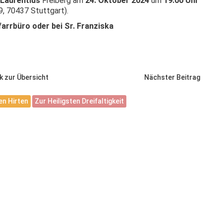
 Laurentius
Freiberg am
24. Oktober 2024
um
19:00 Uhr
, 70437 Stuttgart).
farrbüro oder bei Sr. Franziska
k zur Übersicht
Nächster Beitrag
n Hirten
Zur Heiligsten Dreifaltigkeit