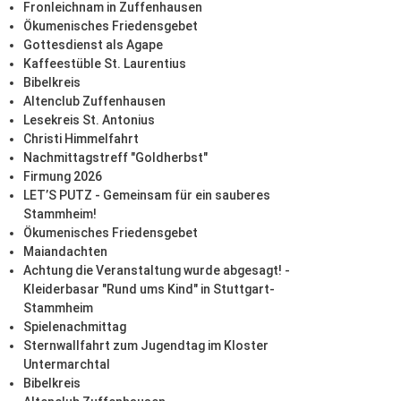
Fronleichnam in Zuffenhausen
Ökumenisches Friedensgebet
Gottesdienst als Agape
Kaffeestüble St. Laurentius
Bibelkreis
Altenclub Zuffenhausen
Lesekreis St. Antonius
Christi Himmelfahrt
Nachmittagstreff "Goldherbst"
Firmung 2026
LET’S PUTZ - Gemeinsam für ein sauberes
Stammheim!
Ökumenisches Friedensgebet
Maiandachten
Achtung die Veranstaltung wurde abgesagt! -
Kleiderbasar "Rund ums Kind" in Stuttgart-
Stammheim
Spielenachmittag
Sternwallfahrt zum Jugendtag im Kloster
Untermarchtal
Bibelkreis