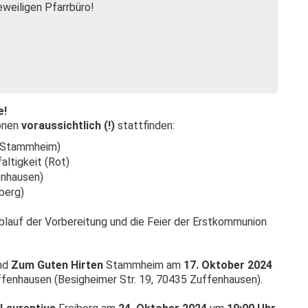
jeweiligen Pfarrbüro!
e!
onen
voraussichtlich (!)
stattfinden:
 (Stammheim)
faltigkeit (Rot)
enhausen)
iberg)
Ablauf der Vorbereitung und die Feier der Erstkommunion
nd
Zum Guten Hirten
Stammheim am
17. Oktober 2024
fenhausen (Besigheimer Str. 19, 70435 Zuffenhausen).