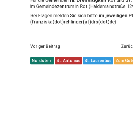
Für die Gemeinden
Hl. Dreifaltigkeit
Rot und
St.
im Gemeindezentrum in Rot (Haldenrainstraße 129
Bei Fragen melden Sie sich bitte
im jeweiligen P
(
franziska(dot)rehlinger(at)drs(dot)de
)
Voriger Beitrag
Zurüc
Nordstern
St. Antonius
St. Laurentius
Zum Gute