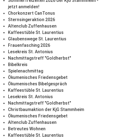
Sommerfreizeiten 2026 der KjG Stammheim -
jetzt anmelden!
Chorkonzert CanTonus
Sternsingeraktion 2026
Altenclub Zuffenhausen
Kaffeestüble St. Laurentius
Glaubenswege St. Laurentius
Frauenfasching 2026
Lesekreis St. Antonius
Nachmittagstreff "Goldherbst"
Bibelkreis
Spielenachmittag
Ökumenisches Friedensgebet
Ökumenisches Bibelgespräch
Kaffeestüble St. Laurentius
Lesekreis St. Antonius
Nachmittagstreff "Goldherbst"
Christbaumaktion der KjG Stammheim
Ökumenisches Friedensgebet
Altenclub Zuffenhausen
Betreutes Wohnen
Kaffeestüble St. Laurentius